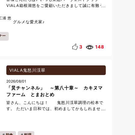
☆3日前までの要予約 ・和食会席 Rokka(露花)
す。(営業時間 10：00～16：30) 詳細はこちらを
VIALA箱根湖悠をご愛顧いただきまして誠に有難う
☆前日まで ・イタリアンコース Seion(清音) ☆
クリック☜ ※ホテルからお車で約15分🚗 ぜひこの
ございます。 本日は夏季限定のお得なご宿泊プラン
前日まで ・季節重御膳 8,800円～ ☆前日まで
夏は海だけでなく、不思議な世界で様々な体験をし
をご紹介いたします。 【8/24～8/31限定 お一人様
三浦 悠
・お子様料理 ☆前日まで
ていただきたいです☀
グルメな愛犬家♪
2,000円OFF】まだまだ夏を満喫！お得にSTAY レ
イトサマー「Reflet -ルフレ- 」セット 8月24日～
8月31日までの期間限定で、通常のルフレセットプ
ナー
ランより2000円も お得にお食事をお愉しみいただ
3
148
ける内容となります。初めて箱根湖悠のお食事をお
試しいただくお客様にも嬉しい内容となっておりま
す。是非この機会に湖悠のレスト ランをご利用くだ
さい。
VIALA鬼怒川渓翠
https://www.harvestclub.com/Un/Hotel/Hy/plan_detail.htm
VM=view&CN=182016&UC=Hy&FC=110
2026/08/01
「炅チャンネル」 ～第八十章～ カキヌマ
ファーム とまおとめ
皆さん、こんにちは！ 鬼怒川渓翠調理の松本で
す。 ただいま日和では、初めましてかもしれませ
ん。 ７月より、調理組も炅チャンネルに参戦する
こととなりました！ お客様が知れない裏側や、普
段私たちが取引きさせていただいている生産者さん
の紹介など、これから沢山発信していきたいと思い
朝食
料理