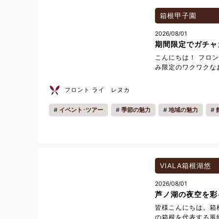
り、現在は「出張酒
の個性を見極め、最
箱根甲子園
のスタイルは「多田
2026/08/01
日本酒ファンを魅了
期間限定でガチャ
う豊かな時間を演出
人者です。 ⁡ ⁡ 
こんにちは！ フロ
コースと地酒を愉し
み限定のワクワクな
わっていただく一夜限
テル館内にガチャガ
➀17:30 ➁19:
夏休みならではの企
フロント ライ レヌカ
「crescita」
幅広い世代に楽しん
各回最大16名様ま
ャをたくさんご用意
イベント･ツアー
季節の魅力
地域の魅力
もございます。 ご
ラクターをはじめ、
会員様の過ごし方
お知らせ
夏休み
集めたくなるミニチ
ンルも盛りだくさん
ぶ時間も楽しく、何
楽しみです♪ お気
ジしてみてください
VIALA箱根湖悠
旅行の記念、お土産
2026/08/01
間】 2026年8月1
芦ノ湖の夜空を彩
限定開催のため、お
ビー階 カウンター後
皆様こんにちは。箱
時間いつでもご利用
の箱根を代表する風