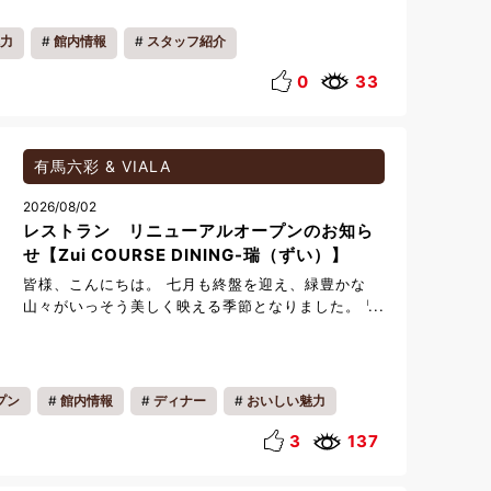
ー ・ミルクコーヒー ・バクシウ(練乳入りコーヒー)
力
館内情報
スタッフ紹介
0
33
有馬六彩 & VIALA
2026/08/02
レストラン リニューアルオープンのお知ら
せ【Zui COURSE DINING-瑞（ずい）】
皆様、こんにちは。 七月も終盤を迎え、緑豊かな
山々がいっそう美しく映える季節となりました。 皆
さまいかがお過ごしでしょうか。 今回は
７/18（土）にリニューアルオープンいたしましたレ
ストランのご紹介です。 これまでご愛顧いただいて
おりました和食【澪里】とイタリアン【Altura】
プン
館内情報
ディナー
おいしい魅力
は、両レストランの魅力を融合させ、新たに【Zui
理
COURSE DINING-瑞（ずい）】として皆様をお迎
3
137
えいたします。 高台から望む景色とともに、ゆっ
たりとしたひとときをお過ごしいただけるコースダ