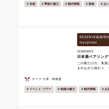
た！ レモングラス
自然
季節の魅力
館内情報
朝食
お
レモンを使用し、爽
料理
わいで暑い季節にぴ
す。 8月1日より、
から20:00の間に
しております。 ご
ランをご利用のお客
暑い季節のひと休み
RESERVE箱根明神平
やかなひとときをお
myojindai
一同、皆様のお越し
2026/08/02
日本酒ペアリング
この夜だけの、美酒
まれながら味わう、
ィナー。 酒番 多田正
フが手掛ける特別な
チーフ 小澤 梓珠貴
をふんだんに使用。
地酒を一杯ずつ丁寧
イベント･ツアー
地域の魅力
館内情報
お
日本酒がゆっくりと
っていく味わい。 
一夜をお過ごしください
業界で30年以上に