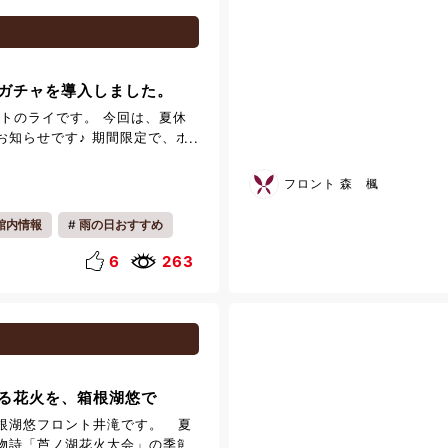
番」として全国で活躍。 日本酒
適な温度と酒器で提供する独自
マジック」とも称され、多くの
しています。 料理と酒が響き合
ガチャを導入しました。
する、日本酒ペアリングの第一
神奈川の食材をふんだんに使った創作
ントのライです。 今回は、夏休
む日本酒ペアリングを存分に味
お知らせです♪ 期間限定で、ホ
りの特別ディナー ⁡ 時間：
チャコーナーが登場しました！
40 会場：レストラン
画として、お子様から大人まで
フロント 森 楓
 ※ご予約時に時間を選択ください。
でいただける人気のガチャガチ
でのため、ご希望に添えない場合
しています！ アニメや人気キャ
館内情報
雨の日おすすめ
了承くださいませ。
かわいい動物シリーズ、思わず
ュア、実用的な雑貨など、ジャ
6
263
！ 「どれを回そうかな？」と選
が出てくるかは回してからのお
に入りが当たるか、ぜひチャレン
！ 夏休みの思い出づくりや、ご
にもぴったりですよ♪ 【設置期
日（土）～8月19日（水） ※期間
る花火を、箱根湖悠で
見逃しなく！ 【設置場所】 ロ
ろ 多目的室 【営業時間】 24
根湖悠フロント井滝です。 夏
いただけます。 ご宿泊の際は、
物詩「芦ノ湖花火大会」の季節