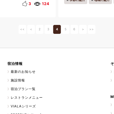
一人旅
リフレッシュ
楽しくご参加いただけるイベン
3
124
♪ ご参加希望の方は、一度ホテ
ださい☆ 日程：8月28日
5 ホテル出発 参加費：大人300
み） 大学・高校生200円
） 65歳以上・中学生以下
<<
<
2
3
4
5
6
>
>>
込み） 服装：スニーカー、長
など滑りにくく、濡れてもよい
ど脱げやすい靴はNG 持ち
タオル、軍手、日焼け止め、着
下のお子様は参加をお断りしてお
以下のお子様は保護者同伴で
宿泊情報
問い合わせ：0470-76-
ェストクラブ勝浦
最新のお知らせ
施設情報
宿泊プラン一覧
M
レストランメニュー
VIALAシリーズ