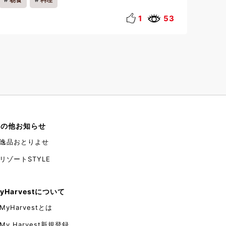
ますので、ぜひご覧ください。 私はよく生産者
さんの元に足を運び、たくさんの交流を深めていま
1
53
す。 今回は、栃木県 鹿沼市 カキヌマファームさ
んにお邪魔しました。 カキヌマファームさんで
は、“とまおとめ”というミニトマトを栽培してお
り、渓翠では、アイコ・アルルという品種をいただ
いております。 栽培の特徴として、アイメック農
法を取り入れています。 アイメック農法とは？ …ア
イメックフィルムという特殊なフィルムを使用し、
水と養分だけを通し、農薬を最小限に抑え、糖度や
栄養価の高い野菜を生産する農法です。 この
ミニトマト、めちゃくちゃ甘いです！！ （ 左が
その他お知らせ
”アイコ”、右が ”アルル” ） とまおとめを1つ食べ
てしまったら、もう他のトマトは食べれません。。
逸品おとりよせ
しかし残念ながら、今年の生産は7月いっぱいで終
了してしまいました。 こちらは、レストラン炅
リゾートSTYLE
朝食ハーフブッフェにて提供しております。 最近、
お客さまから「このミニトマトが美味しい！どこで
買えるの？」 と沢山のお声をいただいております。
yHarvestについて
ブログの最後に、ホームページのURLを記載して
MyHarvestとは
おきます！ ぜひ、お立ち寄りください！ 【カキヌ
マファーム】 〒322-0251 栃木県鹿沼市野尻99
My Harvest新規登録