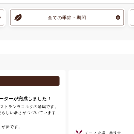
全ての季節・期間
ーターが完成しました！
レストランラコルタの涌嶋です。
らしい暑さがつづいています
ごしやすい季節となりました。
ラスにて栽培しているハーブ
とが夢です。
スウォーター”が完成いたしまし
チーフ 小澤 梓珠貴