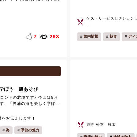
寄りください！ 皆さまのご利用
た。 湖面に映る色鮮やかな花
す♪
響く音は、この時期ならではの
間とは異なる幻想的な芦ノ湖の
ゲストサービスセクション 
だけます。 箱根湖悠では、温
一
りとお寛ぎいただいた後、夏の
覧いただきながら、贅沢なひと
7
293
館内情報
朝食
ディ
だけます。 ご家族やご夫婦、
い出づくりに、ぜひ箱根湖悠を
皆様のお越しをスタッフ一同、
ります。
学ぼう 磯あそび
ロントの君塚です♪ 今回は8月
ます、「勝浦の海を楽しく学ぼ
ントをご案内いたします！ 昨年
月にも開催させていただき毎回、
報をお伝えします！
ントです！ こちらのイベント
調理 松本 幹太
物館の研究員さんと一緒に磯の
海
季節の魅力
ベントとなっており、ご家族皆
季節の魅力
地域の魅力