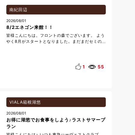
イニング。 ワインセラーを備えたドリンクカウンタ
ーやソファ席を新たに設け、より上質で落ち着きの
南紀田辺
ある空間へと生まれ変わりました。 旬の恵みと有馬
2026/08/01
ならではの地元食材を取り入れたお料理は、和食と
8/2エネゴン来館！！
イタリアン、それぞれのシェフが趣向を凝らし、一
皿一皿丁寧に仕立てております。 季節を映した器や
皆様こんにちは。フロントの森でございます。 よう
週替わりの花々が彩りを添え、味わいはもちろん、
やく8月がスタートとなりました。まだまだセミの
視覚的にも四季を感じていただけるひとときをお過
声が良くきこえてきますね。。 さて、明日8月2
ごしいただけます。 また、お料理に合わせたペアリ
日は当館にサプライズゲストがやってきます。 そ
ングドリンクでは、日本酒をワイングラスで、ワイ
れはなんと、白浜エネルギーランドのオリジナルキ
ンを陶器で味わうなど、和と洋の魅力を織り交ぜた
ャラクター「エネゴン」です！どうやら白浜エネル
1
55
当店ならではのスタイルをお楽しみいただけます。
ギーランドを飛び出してやってくるようです。(実は
有馬六彩にお越しの際は、ぜひ【Zui COURSE
エネゴンの趣味は温泉巡りなんです♨) 当日は朝
DINING-瑞（ずい）】をご利用ください。 皆様のご
10：00から、当館1階ロビーにエネゴンが来てくれ
来館・ご来店を、スタッフ一同心よりお待ちしてお
ます。 お声がけいただければフロントスタッフが記
ります。 コースダイニング Zui-瑞(ずい) 【料
念写真の撮影をサポートさせていただきます！！(南
金】 ・シェフの饗宴コース Shiki(四季) 19,800
紀の海と、エネゴンとご一緒に思い出の一枚を撮ら
VIALA箱根湖悠
円 ・和食会席 Rokka(露花) 14,850円 ・イタリ
せていただきます♪) 白浜エネルギーランドは
アンコース Seion(清音) 14,850円 ・季節重御
2026/08/01
「絶対に登れない階段」や「真っ直ぐ歩けない階
膳 8,800円～ ・和洋お子様料理/ハンバー
お得に湖悠でお食事をしよう♪ラストサマープ
段」とSNSでも取り上げられているテーマパークで
グ 3,850円 ・和洋お子様/ステーキ 5,940円
す。 今年の夏も縁日などの様々なイベントが開催
ラン
【ご予約】 ・シェフの饗宴コース Shiki(四季)
されるようです！そして8月中は毎日営業していま
皆様こんにちは♪ いつも東急ハーヴェストクラブ