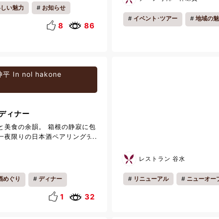
・ペパーミント・ローズマリー・
いしい魅力
お知らせ
やかな香りとすっきりとした味
イベント･ツアー
地域の魅
ったりの一杯に仕上がっていま
8
86
本館フロントロビーにて14:00
ウェルカムドリンクとしてご用意
宿泊のお客様はもちろん、レスト
様もお楽しみいただけます！
に、ぜひハーブウォーターで爽
 In nol hakone
過ごしくださいませ。 スタッフ
を心よりお待ちしております。
ディナー
と美食の余韻。 箱根の静寂に包
一夜限りの日本酒ペアリングデ
樹氏とcrescita 西山友幸シェ
コースでは、神奈川の旬の食材
レストラン 谷水
 料理の魅力を最大限に引き出す
に合わせてまいります。 料理と
酒めぐり
ディナー
リニューアル
ニューオー
重なり合い、会話とともに深ま
お知らせ
夏休み
料
美酒と美食に身を委ねる、特別な
1
32
。 ⁡ ⁡ 【多田正樹氏 】 飲食
わたりサービスと日本酒に携わ