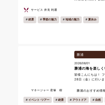
ぜひお気軽にお立ち
がやってまいりまし
をお待ちしておりま
火と、静かな湖畔に
サービス 井滝 利通
特別な景色です。昼
表情をお楽しみいた
絶景
季節の魅力
地域の魅力
夏休み
泉やサウナでゆった
夜空を彩る花火をご
ときをお過ごしいた
大切な方との夏の思
ご利用ください。 
心よりお待ちしてお
勝浦
2026/08/01
勝浦の海を楽しく
皆様こんにちは！ フ
28日（金）に行い
う 磯あそび」イベ
から始め、今年の7
マネージャー 君塚 樹
勝浦のおすすめ情
満員御礼となるイベ
は、勝浦市 海の博
イベント･ツアー
絶景
アウトドア
自然
生き物を観察するイ