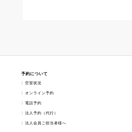
地域の魅力
キッズ
カップル
ファミリー
様やご友人たちとも
トとなっております
ルまでお問い合わせく
（金） 時間：9：3
円（施設入場料込
（施設入場料込み
100円（施設入場料
靴、マリンシューズ
靴 ※サンダルな
物：飲み物、帽子、
替え 備考：3歳以
ります。 小学生
予約について
お願いいたします。 お
0109 東急ハーヴ
空室状況
オンライン予約
電話予約
法人予約（代行）
法人会員ご担当者様へ