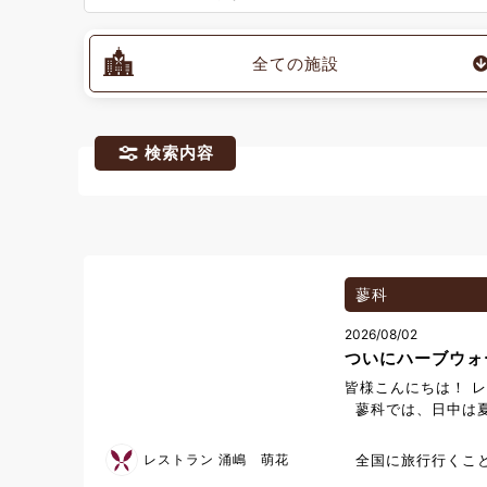
全ての施設
検索内容
蓼科
2026/08/02
ついにハーブウォ
皆様こんにちは！ 
蓼科では、日中は夏
が、朝晩は涼しく過
ついに、ラコルタテ
レストラン 涌嶋 萌花
全国に旅行行くこ
を使った“デトック