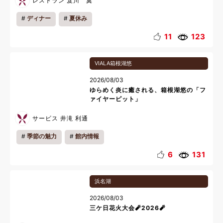
レストラン 笈川 翼
ディナー
夏休み
11
123
VIALA箱根湖悠
2026/08/03
ゆらめく炎に癒される、箱根湖悠の「フ
ァイヤーピット」
サービス 井滝 利通
季節の魅力
館内情報
6
131
浜名湖
2026/08/03
三ケ日花火大会🧨2026🧨