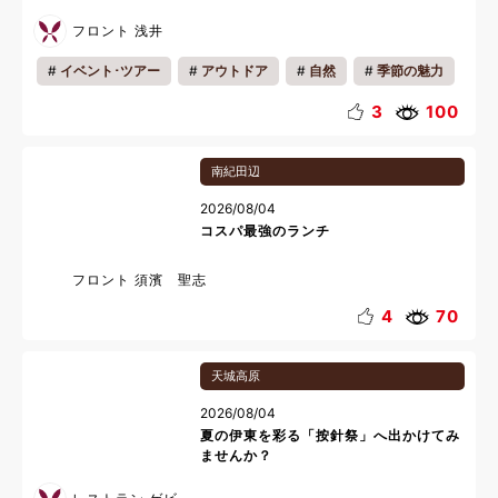
フロント 浅井
イベント･ツアー
アウトドア
自然
季節の魅力
地域の魅力
3
100
南紀田辺
2026/08/04
コスパ最強のランチ
フロント 須濱 聖志
4
70
天城高原
2026/08/04
夏の伊東を彩る「按針祭」へ出かけてみ
ませんか？