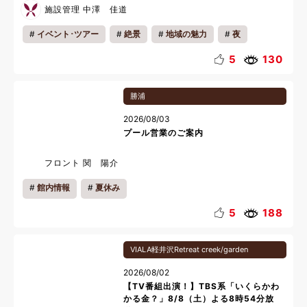
施設管理 中澤 佳道
イベント･ツアー
絶景
地域の魅力
夜
夏休み
5
130
勝浦
2026/08/03
プール営業のご案内
フロント 関 陽介
館内情報
夏休み
5
188
VIALA軽井沢Retreat creek/garden
2026/08/02
【TV番組出演！】TBS系「いくらかわ
かる金？」8/8（土）よる8時54分放