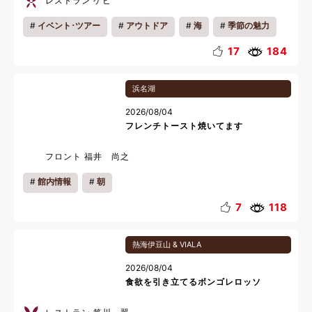
レストラン ゲビ
イベント･ツアー
アウトドア
海
季節の魅力
17
184
浜名湖
2026/08/04
フレンチトースト焼いてます
フロント 福井 尚之
館内情報
朝
7
118
熱海伊豆山 & VIALA
2026/08/04
食欲を引き立てるボンゴレロッソ