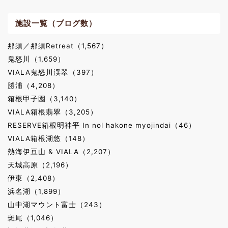
施設一覧（ブログ数）
那須／那須Retreat（1,567）
鬼怒川（1,659）
VIALA鬼怒川渓翠（397）
勝浦（4,208）
箱根甲子園（3,140）
VIALA箱根翡翠（3,205）
RESERVE箱根明神平 In nol hakone myojindai（46）
VIALA箱根湖悠（148）
熱海伊豆山 & VIALA（2,207）
天城高原（2,196）
伊東（2,408）
浜名湖（1,899）
山中湖マウント富士（243）
斑尾（1,046）