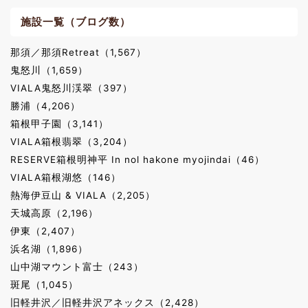
施設一覧（ブログ数）
那須／那須Retreat（1,567）
鬼怒川（1,659）
VIALA鬼怒川渓翠（397）
勝浦（4,206）
箱根甲子園（3,141）
VIALA箱根翡翠（3,204）
RESERVE箱根明神平 In nol hakone myojindai（46）
VIALA箱根湖悠（146）
熱海伊豆山 & VIALA（2,205）
天城高原（2,196）
伊東（2,407）
浜名湖（1,896）
山中湖マウント富士（243）
斑尾（1,045）
旧軽井沢／旧軽井沢アネックス（2,428）