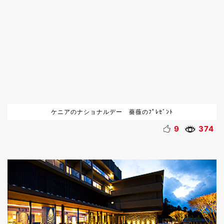
ケニアのナショナルデー 薔薇のﾌﾟﾚｾﾞﾝﾄ
9
374