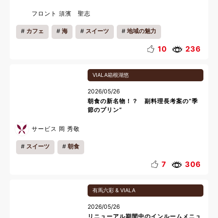
フロント 須濱 聖志
カフェ
海
スイーツ
地域の魅力
10
236
VIALA箱根湖悠
2026/05/26
朝食の新名物！？ 副料理長考案の“季
節のプリン”
サービス 岡 秀敬
スイーツ
朝食
7
306
有馬六彩 & VIALA
2026/05/26
リニューアル期間中のインルームメニュ