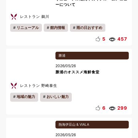
ーについて
レストラン 鵜川
リニューアル
館内情報
雨の日おすすめ
おこもり
朝食
ディナー
お部屋グルメ
5
457
おいしい魅力
お知らせ
キッズ
カップル
勝浦
ファミリー
リフレッシュ
リラックス
雨の日
2026/05/26
朝
夜
料理
勝浦のオススメ海鮮食堂
レストラン 野崎泰生
地域の魅力
おいしい魅力
6
299
熱海伊豆山 & VIALA
2026/05/26