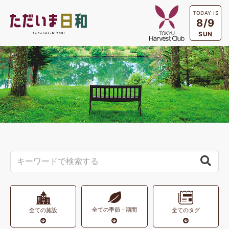
TODAY IS
8/9
SUN
全ての季節・期間
全ての施設
全てのタグ