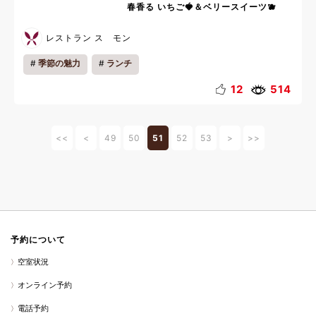
春香る いちご🍓＆ベリースイーツ🫐
レストラン ス モン
季節の魅力
ランチ
12
514
<<
<
49
50
51
52
53
>
>>
予約について
空室状況
オンライン予約
電話予約