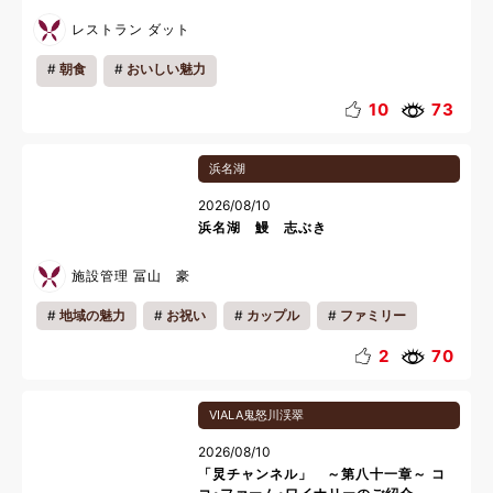
レストラン ダット
朝食
おいしい魅力
10
73
浜名湖
2026/08/10
浜名湖 鰻 志ぶき
施設管理 冨山 豪
地域の魅力
お祝い
カップル
ファミリー
一人旅
料理
2
70
VIALA鬼怒川渓翠
2026/08/10
「炅チャンネル」 ～第八十一章～ コ