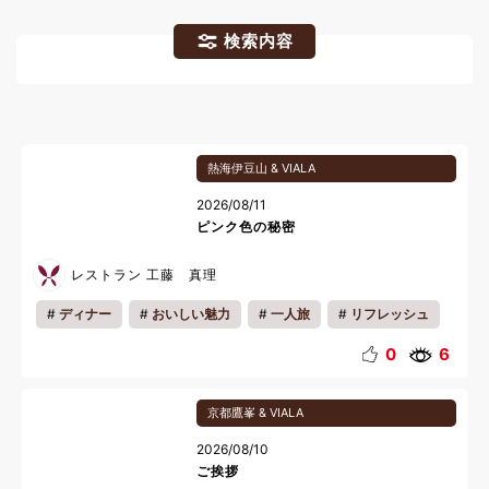
検索内容
熱海伊豆山 & VIALA
2026/08/11
ピンク色の秘密
レストラン 工藤 真理
ディナー
おいしい魅力
一人旅
リフレッシュ
夜
夏休み
0
6
京都鷹峯 & VIALA
2026/08/10
ご挨拶