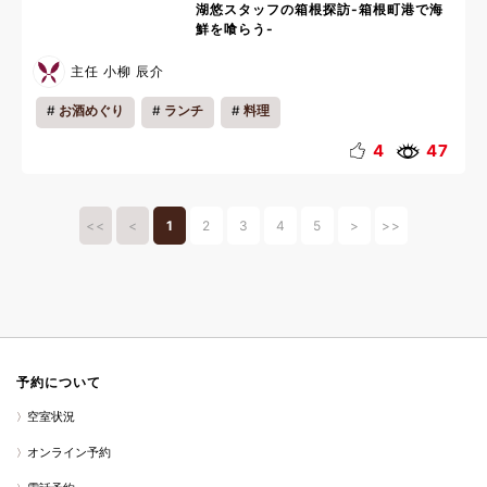
湖悠スタッフの箱根探訪-箱根町港で海
鮮を喰らう-
主任 小柳 辰介
お酒めぐり
ランチ
料理
4
47
<<
<
1
2
3
4
5
>
>>
予約について
空室状況
オンライン予約