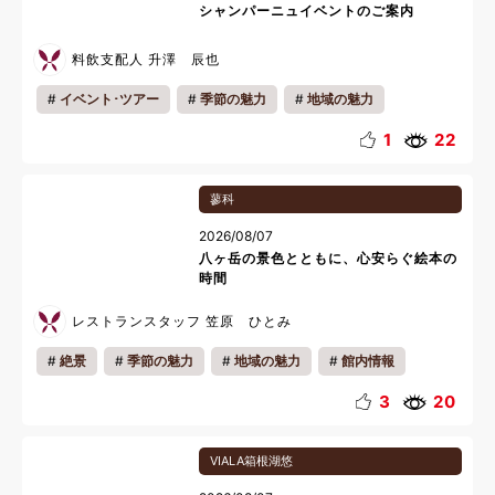
シャンパーニュイベントのご案内
料飲支配人 升澤 辰也
イベント･ツアー
季節の魅力
地域の魅力
ランチ
おいしい魅力
料理長
リフレッシュ
1
22
料理
蓼科
2026/08/07
八ヶ岳の景色とともに、心安らぐ絵本の
時間
レストランスタッフ 笠原 ひとみ
絶景
季節の魅力
地域の魅力
館内情報
雨の日おすすめ
会員様の過ごし方
お知らせ
3
20
キッズ
カップル
ファミリー
一人旅
VIALA箱根湖悠
リラックス
雨の日
夏休み