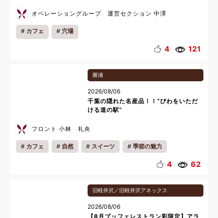
オペレーショングループ 運営セクション 中澤
カフェ
穴場
4
121
勝浦
2026/08/06
千葉の隠れた名産品！！“びわをいただ
ける道の駅”
フロント 小林 礼央
カフェ
自然
スイーツ
季節の魅力
地域の魅力
雨の日おすすめ
リフレッシュ
4
62
リラックス
夏休み
旧軽井沢／旧軽井沢アネックス
2026/08/06
【8月ブッフェレストラン彩限定】アラ