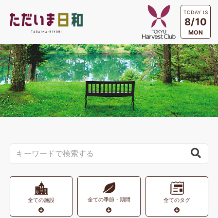
TODAY IS
8/10
MON
全ての季節・期間
全ての施設
全てのタグ