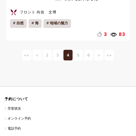
フロント 向佐 文博
自然
海
地域の魅力
3
83
<<
<
2
3
4
5
6
>
>>
予約について
空室状況
オンライン予約
電話予約