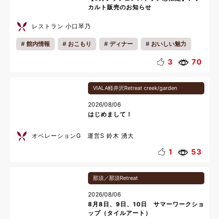
カルト販売のお知らせ
レストラン 小口琴乃
館内情報
おこもり
ディナー
おいしい魅力
お知らせ
キッズ
カップル
ファミリー
3
70
一人旅
夜
夏休み
料理
VIALA軽井沢Retreat creek/garden
2026/08/06
はじめまして！
オペレーションG 運営S 鈴木 湧大
1
53
那須／那須Retreat
2026/08/06
8月8日、9日、10日 サマーワークショ
ップ（タイルアート）