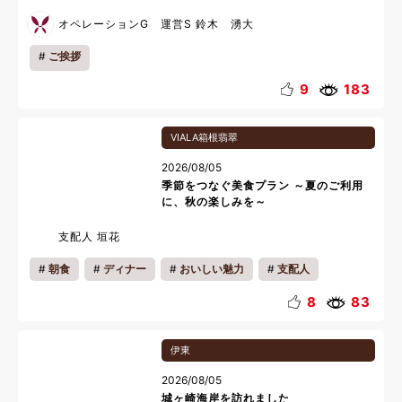
オペレーションG 運営S 鈴木 湧大
ご挨拶
9
183
VIALA箱根翡翠
2026/08/05
季節をつなぐ美食プラン ～夏のご利用
に、秋の楽しみを～
支配人 垣花
朝食
ディナー
おいしい魅力
支配人
ご挨拶
お知らせ
8
83
伊東
2026/08/05
城ヶ崎海岸を訪れました