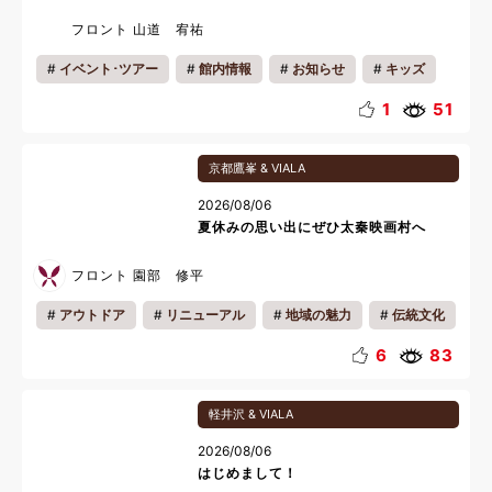
フロント 山道 宥祐
イベント･ツアー
館内情報
お知らせ
キッズ
カップル
ファミリー
夏休み
1
51
京都鷹峯 & VIALA
2026/08/06
夏休みの思い出にぜひ太秦映画村へ
フロント 園部 修平
アウトドア
リニューアル
地域の魅力
伝統文化
夏休み
6
83
軽井沢 & VIALA
2026/08/06
はじめまして！