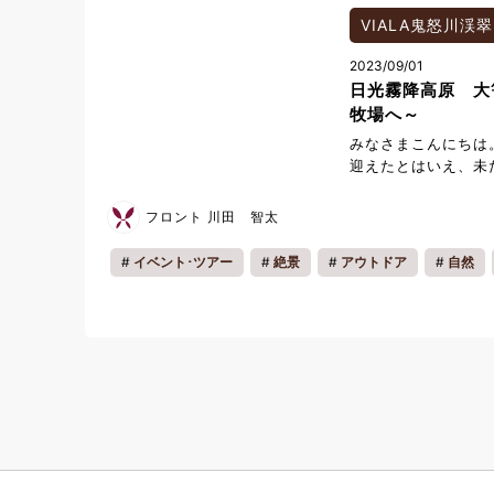
2025/3/31(月) 
明書について ・領
VIALA鬼怒川渓翠
表 等 ※クーポン
2023/09/01
最大4枚まで ・ご
日光霧降高原 大
買い物の前にインフ
寄りください。 ・
牧場へ～
がございます。詳し
みなさまこんにちは
確認ください。 佐
迎えたとはいえ、未
327-0822 栃木県佐
りますが、いかがお
20-5800 アク
避暑地を求め日光霧
フロント 川田 智太
をご参考ください。
参りました。 大笹牧
断し、日光霧降高原
イベント･ツアー
絶景
アウトドア
自然
広大な牧場の中央を
地域の魅力
ドライブ
し、新鮮な空気と四
牧場です。標高の高
からのドライブコー
牧場レストハウス内
牛乳から製造された
イスクリーム、バタ
販売しており、大変
店でのお土産購入や
併設されているため