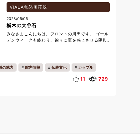
VIALA鬼怒川渓翠
2023/05/05
栃木の大谷石
みなさまこんにちは。フロントの川田です。 ゴール
デンウィークも終わり、徐々に夏を感じさせる陽気
の日が増えてまいりました。 連休中はしっかりとリ
フレッシュできましたでしょうか。 今回は、栃木
県の特産物でもある「大谷石」についてご紹介いた
します。 大谷石は、栃木県宇都宮市北西部の大谷町
域の魅力
館内情報
伝統文化
カップル
付近一帯から発掘される軽石凝灰岩の総称でござい
リフレッシュ
リラックス
歴史
ます。その特徴として、軽くて柔らかいため加工し
11
729
やすく、耐火性にも秀でているため古くから建材と
して使用されています。 当館においても、地元石
材を積極的に取り入れており、エントランス正面や
チェックイン・カウンターの壁には大谷石を使用し
ております。 また、ショップでは大谷石を使用し
たお香シェード、フラワースタンド、キャンドルシ
ェードなどを販売しております。ぜひお買い求めい
ただき、独特でやわらかな風合いを感じていただけ
ればと思います。 最後に、これらの大谷石を全身