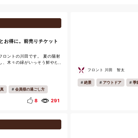
とお得に。前売りチケット
フロントの川田です。 夏の陽射
し、木々の緑がいっそう鮮やか
なりましたが、いかがお過ごし
フロント 川田 智太
は鬼怒川でのご滞在をよりお楽し
当館フロントでご購入いただけ
絶景
アウトドア
季
売りチケットを下記ご紹介いた
真
会員様の過ごし方
ファミリー
一人旅
並みを体感できる「EDO
一人旅
リフレッシュ
 日光江戸村」 写真を撮りながら不
8
291
る「とりっくあーとぴあ日光」
春休み
ゴールデンウィーク
に出会える「おさるランド」※
そして世界の名建築を巡る「東武
」 鬼怒川エリアには魅力的な
さんございます。 上記対象施設
お得にご利用いただけるチケッ