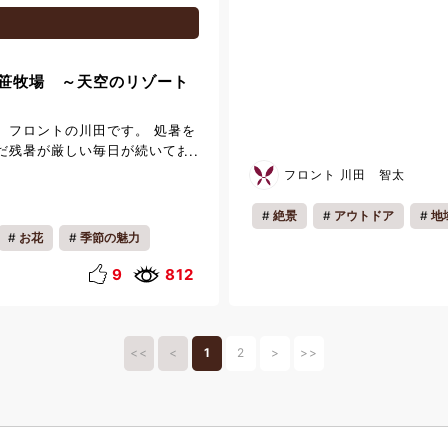
※2025/2/20(木)は休館日 ※証
収書、予約完了のWEB画面、旅程
シートについて ・提示1件につき
精算前の提示が必要ですので、お
笹牧場 ～天空のリゾート
ォメーションセンターへお立ち
他の特典との併用ができない場合
くは事前に店舗スタッフまでご
。フロントの川田です。 処暑を
野プレミアム・アウトレット 〒
だ残暑が厳しい毎日が続いてお
野市越名町2058 Tel: 0283-
過ごしでしょうか。私は先日、
フロント 川田 智太
セス等詳細につきましては、 こちら
降高原にある大笹牧場に行って
場は、標高1300ｍの高所を縦
絶景
アウトドア
地
から日光連山の山並みを眺め、
お花
季節の魅力
ファミリー
一人旅
走る霧降高原道路の終点に位置
季折々の季節感が味わえる高原
9
812
さから夏でも涼しく、都市近郊
スとしても親しまれています。
では、「ブラウンスイス牛」の
ビン牛乳やソフトクリーム、ア
<<
<
1
2
>
>>
ー、ヨーグルト、チーズなどを
好評を得ております。 また、売
、大きなジンギスカンハウスも
、ラムジンギスカンをはじめ、