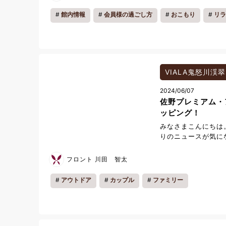
きます。 ご覧いた
です。 ・Netflix
館内情報
会員様の過ごし方
おこもり
リラ
NEXT ・Prime Vi
Lemino ・DAZN
WOWOWオンデマンド
TV 等 ※有料のサ
は、ご自身のアカウ
ださい。 ※TVerは
VIALA鬼怒川渓翠
ホアプリからテレビ
2024/06/07
んのでご注意くださ
佐野プレミアム・
貸出も行っておりま
絡いただくか、フロ
ッピング！
せ。 お部屋のテレ
みなさまこんにちは
ぞごゆっくりお寛ぎ
りのニュースが気に
がお過ごしでしょう
グ情報をご提供でき
フロント 川田 智太
ム・アウトレットに
た証明書をご提示い
アウトドア
カップル
ファミリー
に楽しめる「クーポ
ます！ ぜひこの機
しょうか。 みなさ
し上げております。 