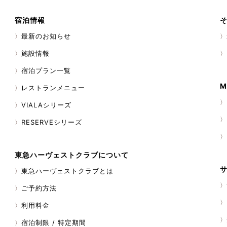
などの焼肉メニューを堪能する
さらに、特定のスケジュールにて
宿泊情報
も開催しているそうです！ 特設
フォーマンスを楽しむことがで
最新のお知らせ
ごろにかけては、真っ赤に染まっ
のコントラストが、色鮮やかに
施設情報
のある方は、ぜひ訪れてみてはい
宿泊プラン一覧
日光I.Cから車で約30分 ※東武
から東武バスもしくはタクシーで
M
レストランメニュー
VIALAシリーズ
RESERVEシリーズ
東急ハーヴェストクラブについて
東急ハーヴェストクラブとは
ご予約方法
利用料金
宿泊制限 / 特定期間