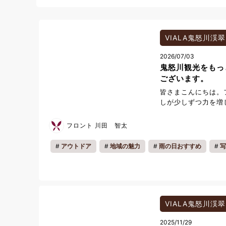
VIALA鬼怒川渓翠
2026/07/03
鬼怒川観光をもっ
ございます。
皆さまこんにちは。
しが少しずつ力を増
に感じられる季節と
でしょうか。 今回
フロント 川田 智太
みいただけるよう、
る周辺観光施設の前
アウトドア
地域の魅力
雨の日おすすめ
写
します。 江戸の街
お知らせ
キッズ
カップル
ファミリー
WONDERLAND
思議な世界を楽しめ
雨の日
クリスマス
夏休み
年末年始
かわいいおさるたち
旧日光さる軍団」 
歴史
動物
ワールドスクウェア
VIALA鬼怒川渓翠
観光スポットがたく
2025/11/29
では、通常料金より