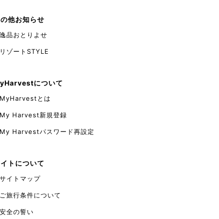
で感じることのできる、「大谷資料館」をおすすめ
スポットとして紹介いたします。 大谷町にある当施
その他お知らせ
設は、採掘の歴史が展示されている資料館となって
おり、中でも、地下30mにも及ぶ巨大な採掘場跡は
逸品おとりよせ
必見でございます。その壮大で異質な空間はとても
幻想的であり、非日常的な気分を味わうことができ
リゾートSTYLE
ます。 私も先日、休暇を利用して行ってまいりまし
た。坑内の平均温度は8℃前後と非常に涼しくなっ
ているため、これからの季節にも良いかもしれませ
yHarvestについて
ん。 ぜひ観光地として一つ候補に入れてみてはい
かがでしょうか。 季節の変わり目ゆえ、健康には
MyHarvestとは
どうかご留意くださいませ。
My Harvest新規登録
My Harvestパスワード再設定
サイトについて
サイトマップ
ご旅行条件について
安全の誓い