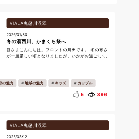
VIALA鬼怒川渓翠
2026/01/30
冬の湯西川、かまくら祭へ
皆さまこんにちは。フロントの川田です。 冬の寒さ
が一層厳しい頃となりましたが、いかがお過ごしで
しょうか。 今回は、冬のおすすめスポット「湯西川
温泉 かまくら祭」をご紹介します。 湯西川温泉の
かまくら祭は、毎年冬に開催される人気イベント
で、 2026年は本日、1月30日(金)～3月1日(日)まで
節の魅力
地域の魅力
キッズ
カップル
開催されています。 温泉街のあちこちにかまくらが
夜
温泉
並び、夜になるとロウソクの灯りがともされて、と
5
396
ても幻想的な景色が広がります。 特に沢口河川敷に
並ぶミニかまくらは圧巻で、 雪景色の中にやわらか
い灯りが並ぶ景色は、まるで別世界のよう。 平家の
里では、雪に包まれた茅葺き古民家とかまくらの灯
りが重なり、 歴史を感じる風景も楽しめます。 実
VIALA鬼怒川渓翠
は私自身も、3年前に実際に行ったことがありま
す。 想像以上に静かで幻想的で、「これは一度は見
2025/03/12