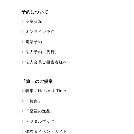
牛カルビ、豚ロース
ことができます。 
予約について
「OZASAフェス」
のステージにて、パ
空室状況
きます。 景観も秋
たもみじと緑の牧場
オンライン予約
映ります。 ご興味
電話予約
かがでしょうか。 ※
日光駅、JR日光駅
法人予約（代行）
約45分
法人会員ご担当者様へ
「旅」のご提案
特集｜Harvest Times
「特集」
「至福の逸品」
デジタルブック
体験＆イベントガイド