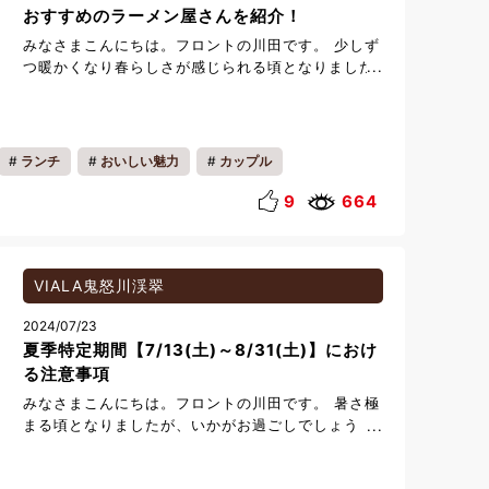
てほしい景色だな」と感じました。 写真で見るよ
おすすめのラーメン屋さんを紹介！
り、現地の空気感や静けさが本当に印象に残ってい
みなさまこんにちは。フロントの川田です。 少しず
ます。 ただし、湯西川エリアは山間部のため、雪が
つ暖かくなり春らしさが感じられる頃となりました
多く、路面凍結する日も多い地域です。お車で行か
が、いかがお過ごしでしょうか。 今回は、ホテルか
れる場合は、スタッドレスタイヤの装着を強くおす
ら車で20分くらいのところにございます、「ユタの
すめいたします。 以下のURLに詳細事項が掲載され
店」というおすすめのラーメン屋さんをご紹介させ
ておりますので、ぜひご確認ください。 日光市公式
ていただきます。 担々麺が看板メニューであり、辛
ランチ
おいしい魅力
カップル
観光 WEB 「湯西川温泉 かまくら祭」 ≪沢口河川
さは5段階からお選びいただけます。 地元の人たち
敷≫ ・公共交通機関でのアクセス／野岩鉄道会津鬼
料理
からも愛されるとてもアットホームなお店です。 ス
9
664
怒川線「湯西川温泉駅」から湯西川温泉行きバス乗
ープは胡麻の風味が強く感じられ、麺もクリーミー
車約25分、「湯西川温泉」終点バス停下車、徒歩約
なスープとよく絡み合い、とても美味しいのはもち
5分 ・車でのアクセス／日光宇都宮道路今市ICから
ろん、何度も通いたくなる味です。 今市ICから約10
約60分/鬼怒川渓翠から約40分 ≪平家の里会場
分程ですのでご来館前や、チェックアウト後のご帰
VIALA鬼怒川渓翠
≫ ・公共交通機関でのアクセス／野岩鉄道会津鬼怒
宅前にぜひ立寄ってみてはいかがでしょうか！ ユ
川線「湯西川温泉駅」から湯西川温泉行きバス乗車
2024/07/23
タの店 午前の部11:30～14:00 午後の部17:30～
約25分、「湯西川温泉」終点バス停下車すぐ ・車
夏季特定期間【7/13(土)～8/31(土)】におけ
20:50 ※夜の部は不定休 定休日：火曜日 栃木県日
でのアクセス／日光宇都宮道路今市ICから約60分/
光市中央町10－6 TEL:0288-22-6686 ＪＲ今市駅
る注意事項
鬼怒川渓翠から約40分 ≪水の郷スノーパーク会場
より徒歩3分 ホテルより車で約20分
みなさまこんにちは。フロントの川田です。 暑さ極
≫ ・公共交通機関でのアクセス／野岩鉄道会津鬼怒
まる頃となりましたが、いかがお過ごしでしょう
川線「湯西川温泉駅」から湯西川温泉行きバス乗車
か。 本日は、夏季特定期間【7/13(土)～
約15分、「水の郷観光センター前」バス停下車、徒
8/31(土)】にご予約をいただいているお客様へ、注
歩すぐ ・車でのアクセス／日光宇都宮道路今市ICか