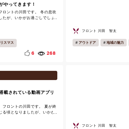
がやってきます！
、観光をご予定のお客様はぜひ
※ご料金は当ブログの画像、また
フロントの川田です。 冬の息吹
はフロントまでお問合せ下さい
したが、いかがお過ごしでしょ
雨明けも間近となりますと、いよ
GAWA TERRACEには大きなク
到来でございます。 「どこへ行
場し、煌びやかなオーナメント
フロント 川田 智太
ない」というお客様も、お気軽
、お客様をあたたかくお迎えし
までご相談ください。 鬼怒川の
ト周辺にはリースや季節のオブ
リスマス
アウトドア
地域の魅力
なりますよう、お手伝いさせて
だ雰囲気に包まれています。 さ
さまのお越しを心よりお待ちし
ファミリー
一人旅
入口でお出迎えをしている小さ
6
268
クロースの衣装を着せてみまし
た先で、ちょこんと佇むその姿
マス気分を感じさせてくれま
ときが、少しでも心温まる時間と
皆さまのご来館を、スタッフ一同
ります。
搭載されている動画アプリ
。フロントの川田です。 夏が終
じる頃となりましたが、いかが
。 今回は、お部屋のテレビに
アプリのご紹介をさせていただ
フロント 川田 智太