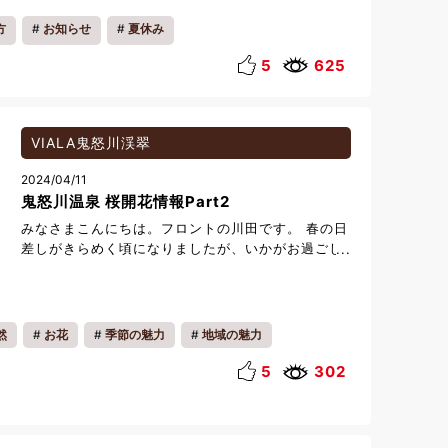
意事項を3点ほどお知らせいたします。 ①チェッ
ら約50分/鬼怒川渓翠から約30分 雪景色・温泉・
クイン時にお預かりする宿泊ご利用券でございます
かまくらの灯り。 冬だからこそ楽しめる特別な景色
方
お知らせ
夏休み
が、相互利用会員のみなさまにおかれましては、期
を、ぜひ体感してみてください！
間中は青色の相互施設利用券のみ有効となります。
5
625
オレンジ色のホームグラウンド券はご利用いただけ
ませんのでご注意くださいませ。 ②VIALA鬼怒川
渓翠にはプールはございません。お隣にございます
ハーヴェストクラブ鬼怒川にはプールがございます
VIALA鬼怒川渓翠
が、鬼怒川渓翠ご宿泊のお客様でも、ご利用はご遠
2024/04/11
慮させていただいております。あらかじめご了承く
鬼怒川温泉 桜開花情報Part2
ださいませ。 ※ハーヴェスクラブ鬼怒川にご宿泊の
お客様のみ利用可能です。 ※プールの利用につきま
みなさまこんにちは。フロントの川田です。 春の日
しては特定期間に関わらず、上記の通りでございま
差しがきらめく頃になりましたが、いかがお過ごし
す。 ③期間中、チェックアウトのお時間である11
でしょうか。 今回は鬼怒川温泉 桜開花情報Part2と
時前後は大変込み合う傾向にあります。そのため、
いたしまして、施設周辺の様子をお届けできればと
事前精算やLINEミニアプリを使用したお部屋での精
思います。 ご覧のように、鬼怒川周辺エリアは現在
算をお勧めしております。事前精算後も、もちろん
見頃を迎えております。 また、日光市内の開花情報
然
お花
季節の魅力
地域の魅力
お部屋は11時までご利用いただけますのでごゆっく
は こちら から確認することができます。 ぜひ、
りお過ごしいただければと思います。 LINEミニア
ファミリー
この機会にお越しいただき、満開の桜をお楽しみい
5
302
プリの詳細は、 こちら からご確認いただけます。
ただければと思います。 VIALA鬼怒川渓翠のご利用
連日の猛暑により体調を崩しませんよう、くれぐれ
を心より、お待ち申し上げております。
もご自愛くだいませ。 みなさまのご来館を心より、
お待ち申しあげております。