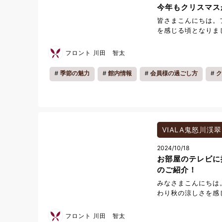
今年もクリスマス
トもございますので
ご活用ください。 
皆さまこんにちは。
は詳細につきまして
を感じる頃となりま
ませ。 そろそろ梅
うか。 今年もKINU
いよ夏休みシーズン
リスマスツリーが登
フロント 川田 智太
こうかまだ決めてい
とやわらかな灯りが
にフロントスタッフ
ております。フロン
季節の魅力
館内情報
会員様の過ごし方
ク
旅が素敵な思い出と
ジェを飾り、華やい
いただきます。 皆
らに、エントランス
ております🐵
なハチ公にもサンタ
た。ふと視線を向け
が、ひそかにクリス
す。 ご滞在のひと
VIALA鬼怒川渓翠
なりますように。 
2024/10/18
心よりお待ちしてお
お部屋のテレビに
のご紹介！
みなさまこんにちは
わり秋の涼しさを感
お過ごしでしょうか
搭載されている動画
フロント 川田 智太