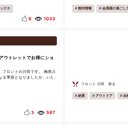
だける動画アプリは以下のとおり
 ・YouTube ・ABEMA ・U-
ックス
館内情報
会員様の過ごし
deo ・Disney+ ・Hulu ・
 ・SPOOX ・FOD ・
6
1033
 ・NBA Rakuten ・DMM
ブスクリプションにつきまして
ントでログインしてお楽しみく
入っておりません。TVerのスマ
に飛ばして見ることもできませ
い。 また、DVDプレーヤーの
アウトレットでお得にショ
す。 ご希望の場合は事前にご連
ントまでお申し付けくださいま
ビで動画を楽しみながら、どう
。フロントの川田です。 梅雨入
くださいませ。
なる季節となりましたが、いか
か。 今回はお得なショッピン
フロント 川田 智太
ればと思います。 佐野プレミア
て、引換期間中に当館を利用し
絶景
アウトドア
自
ただくと、ショッピングがお得
ピクニック
カップル
ンシート」をプレゼントしてい
会に足を運んでみてはいかかで
3
587
まのご来館を心より、お待ち申
引換期間：4/1(月)～