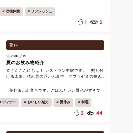
のオレイユ・ド・シャさんとのコラボレーション企
画 《ワイン用ぶどう収穫体験会》のお知らせです。
収穫体験
リフレッシュ
日時 2026年10月3日夕食会18時～ 4日収穫体
験8時ホテル集合12時解散 料金 28.000円
1
5
（夕食＋収穫体験＋バス往復料金） 定員 20名
最小催行人数10名 初日はホテルレストラン《からま
つ》にて、 ワイナリーを招いた夕食会です。 蓼科
のフレンチコースとオレイユ・ド・シャのワインを
蓼科
ペアリングでご用意しました。 翌日はバスにて茅野
2026/08/05
市内のぶどう畑へご案内。 午前中を使ってたっぷり
夏のお飲み物紹介
と収穫した葡萄は、 翌年の夏頃にワインになってご
自宅へお届けします。 2023年から始めて今年で四
皆さんこんにちは！ レストラン中家です。 照り付
回目になります。 毎年オレイユ・ド・シャの小出代
ける太陽、積乱雲の浮かぶ夏空、アブラゼミの鳴き
表がデザインする オリジナルエチケットにて 限定
声、突然の夕立… 本格的な夏がやってきたなぁ…と
生産されるワインは、個性的で 良い思い出になるこ
実感する日々です。 ラコルタの夏のお飲み物紹介
茅野市北山育ちです。ごはんといい景色がすきで
と間違いなしです。 ※宿泊費、入湯税、朝食は別途
第3弾です。 日本酒、カクテルとご紹介して参りま
す。
になります。 皆様のご参加をお待ちしております。
したが、今回はワインのご紹介です。 今年のラコル
ディナー
おいしい魅力
夏休み
料理
タは、グラスワインを定期的に変更してご用意して
おります！ 今日どんなワインがあるかはその日のお
2
44
楽しみ！ その日のグラスワインの銘柄はスタッフ
がボードを持ってご説明いたします！ ワインにご興
味があるかたは是非ご利用くださいませ！