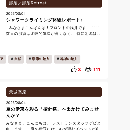
那須／那須Retreat
2026/08/04
シャワークライミング体験レポート♪
みなさまこんばんは！フロントの浅井です。 ここ
数日の那須は比較的気温が高くなく、 特に朝晩は過
ごしやすい日が続いております。 ただ全国では酷暑
日の地域もあるなど、熱中症にはご注意くださいま
せ。 そんな暑い夏にピッタリの体験をしてきまし
たので、ご報告いたします！！ 今回体験したのは、
ア
自然
季節の魅力
地域の魅力
シャワークライミングです。 ライフジャケットやヘ
ルメットを着用し、川を上ったり流れたり、飛び込
3
111
んだり！！ 夏のレジャーにはぴったりです♪ ※私
は次の日腕が筋肉痛になりました！ 体験される際は
次の日がお休みがよさそうです笑 コースがいくつ
かあり、お子様もご参加できますので、 詳しくは
天城高原
【那須アウトバックツアーズ】さんのHPをご確認く
2026/08/04
ださい！ 那須アウトバックツアーズ
夏の伊東を彩る「按針祭」へ出かけてみませ
んか？
みなさま、こんにちは。 レストランスタッフゲビと
申します。 夏の伊豆には、心が弾むイベントが数