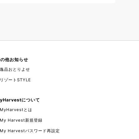
マトの酸味、甘みを味わえるお料理となっておりま
す。 浅利の旨み出汁とトマトソース、食欲を引き
立てる大蒜が絶妙に絡み、暑い夏の時期にこそ食べ
たくなるようなスタミナパスタとなっております。
是非ご賞味くださいませ。 皆様のご来店をお待ち
しております。 ブッフェレストラン【Oli-va】
【場所】 本館ロビー階 【時間】 夕食
17:15/17:40/19:15/19:40 ご予約制（90分制）
その他お知らせ
逸品おとりよせ
リゾートSTYLE
yHarvestについて
MyHarvestとは
My Harvest新規登録
My Harvestパスワード再設定