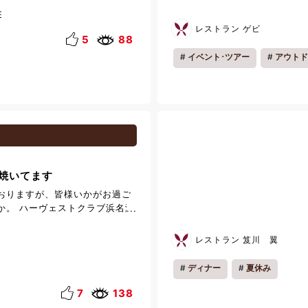
ある「くおり亭」は、地元企業
E
がら一般客も利用が可能。人気
レストラン ゲビ
替わり定食」（７００円）で、
5
88
をおいしく健康的に食べられる
イベント･ツアー
アウトド
献立になっています。ご飯は酵
から選べ、しかもご飯と汁物は
わり以外のメニューもありま
イムだけですのでご注意を。 社
ホテルから約10km、お車で約
所 和歌山県西牟婁郡白浜町
50-1807-3391 営業時
00(L.O.13:30) 定休日
祝日 駐車場 有り
焼いてます
おりますが、皆様いかがお過ご
か。 ハーヴェストクラブ浜名湖
ントスタッフがレストランに、
がフロントにと、お互いが相互
レストラン 笈川 翼
様と接する時間を増やす試みを
。 フロントでも夜勤の時間帯に
ディナー
夏休み
タッフ3人も時折レストランの
ただいております。 朝食の時間
7
138
ストを焼いて皆様にご提供させ