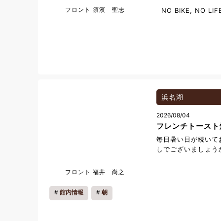
和歌山県白浜町中に
フロント 須濱 聖志
NO BIKE, NO LIF
の社員食堂でありな
はコスパ最強の「日
野菜と一緒に肉や魚
ようバランスの良い
素玄米・玄米・白米
お代わり自由。日替
す。営業はランチタ
員食堂 くおり亭へは
20分です。 住
浜名湖
中1701-3 電話 0
間 11：30～14：
2026/08/04
土曜日・日曜日・
フレンチトースト
毎日暑い日が続いて
しでございましょう
では、今春よりフロ
レストランスタッフ
フロント 福井 尚之
に業務を理解しお客
おこなっております
館内情報
朝
主に従事しているス
勤務にもつかせてい
帯にはフレンチトー