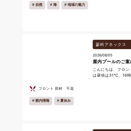
景色は迫力がありま
自然
海
地域の魅力
る音も心地よく響い
は、観光名所として
ヶ崎海岸を代表する
を間近で楽しめるよ
国人観光客も多く訪
沿いを散策しながら
した。海の写真や岩
蓼科アネックス
の方もたくさんいら
城ヶ崎海岸を訪れて
2026/08/05
屋内プールのご案
こんにちは、フロン
は昼頃は31℃、16
り、朝や晩はすずし
お気を付けください
フロント 田村 千花
ける「プール」のご
館のプールは屋内の
館内情報
夏休み
能です♪ プールは
いただけるよう2種
ル】 15m×6m 
ル】 6ｍ×2ｍ 水
ご確認くださいませ。 ht