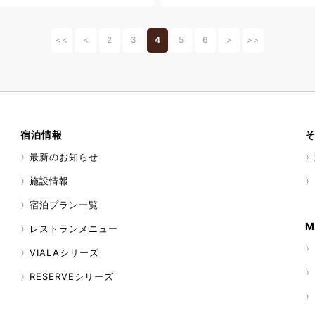
す。月に数えるほどではありま
けましたら是非私の焼いたフレ
上がってみてくださいね。
<<
<
2
3
4
5
6
>
>>
宿泊情報
最新のお知らせ
施設情報
宿泊プラン一覧
M
レストランメニュー
VIALAシリーズ
RESERVEシリーズ