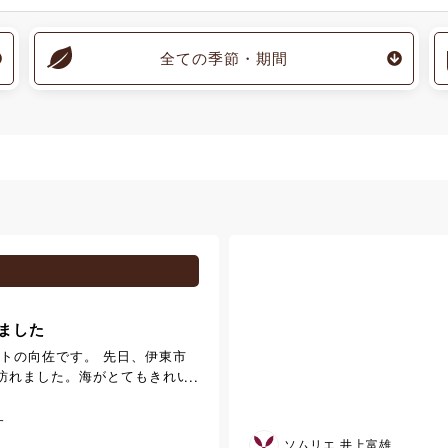
全ての季節・期間
ました
ントの向佐です。 先日、伊東市
訪れました。海がとてもきれい
る景色はとても心地よく感じら
海岸の名所である門脇つり橋を渡
す
ことができ、橋の上から眺める
ソムリエ 井上富雄