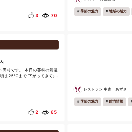
す。そして、波が岩に打ち寄せ
ていました。 現在の門脇つり橋
季節の魅力
地域の魅力
多くの方に親しまれており、城
3
70
スポットです。断崖絶壁の景観
うに整備されておりまして、外
れていました。 天気も良く、海
気持ちよく過ごすことができま
場で写真を撮られている観光客
っしゃいました。 皆様もぜひ、
みてはいかがでしょうか。
内
ト田村です。 本日の蓼科の気温
時頃ま25℃まで 下がってきてお
い日が続いてますが 熱中症には
ませ。 今回は年中ご利用いただ
レストラン 中家 あずさ
紹介をさせていただきます。 当
為雨の日でも利用することが可
季節の魅力
館内情報
お子様から大人の方までお楽しみ
類ございます。 【大人用プー
2
65
水深90㎝～120㎝ 【子供用プー
深50㎝ その他概要はこちらを
tps://www.tateshina-