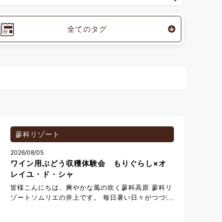
全てのタグ
蓼科リゾート
2026/08/05
ワイン用ぶどう収穫体験会 もりぐらし×オ
レイユ・ド・シャ
皆様こんにちは、爽やかな風の吹く蓼科高原 蓼科リ
ゾートソムリエの井上です。 毎日暑い日々がつづい
ておりますね。 皆様はいかがお過ごしでしょうか？
毎年ご好評いただいております。 地元ワイナリー