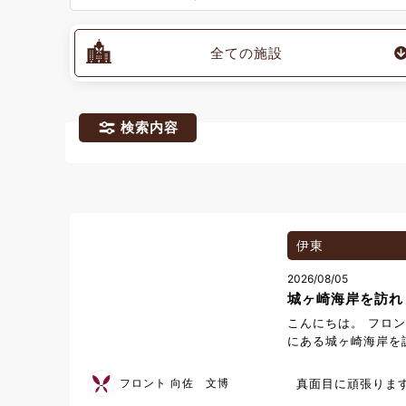
全ての施設
検索内容
伊東
2026/08/05
城ヶ崎海岸を訪れ
こんにちは。 フロ
にある城ヶ崎海岸を
で、青い海と崖のあ
れました。 城ヶ崎
フロント 向佐 文博
真面目に頑張りま
ると、海を一望する