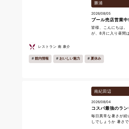
tokyu.com/activ
勝浦
用お待ちしておりま
2026/08/05
プール売店営業中
皆様、こんにちは。
が、8月に入り昼間
じる日が続いており
も体調管理には十分
レストラン 南 康介
せ。 夏期間限定で
いる売店では、焼き
館内情報
おいしい魅力
夏休み
定番メニューをはじ
どのホットフードも
す。 生ビールやハ
すので、アルコール
すすめです。 その
ズンアルコールなど
南紀田辺
ご用意しております
2026/08/04
いという方にもお楽
コスパ最強のラン
の際はぜひ売店もお
ール売店 営業時間 9:
毎日異常な暑さが続
9:00~18:00で
しでしょうか 暑さ
アガりそうなコスパ