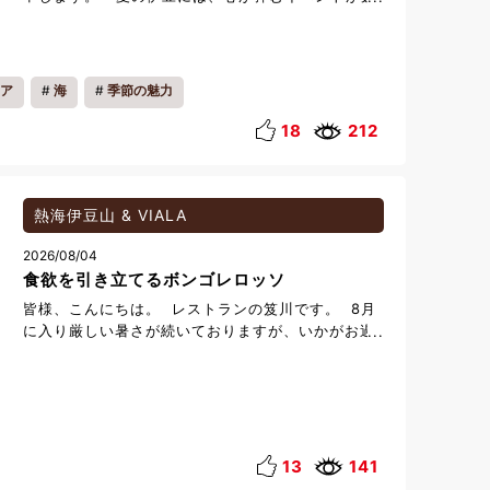
多く開催されます。 その中でも毎年多くの人で賑わ
うのが、**「伊東按針祭（いとうあんじんさい）」
**です。 ホテルからお車で約37分。 伊東オレンジ
ビーチ周辺で開催される、伊東市を代表する夏祭り
ア
海
季節の魅力
です。 祭りの期間中は、幻想的な灯籠流しや、迫
力ある和太鼓演奏など、日本の夏を感じられる催し
18
212
が行われます。 そして最終日の8月10日には、約
20,000発もの花火が夜空を彩る海上花火大会を開
催。 海の上から打ち上がる大輪の花火は、伊東なら
ではの特別な夏の風景です。 夏の思い出づくり
熱海伊豆山 & VIALA
に、 伊豆の自然とともに、季節のイベントを楽しん
2026/08/04
でみてはいかがでしょうか。 伊東観光のあとには、
食欲を引き立てるボンゴレロッソ
天城高原の涼しい空気に包まれながら、ゆったりと
したひとときをお過ごしください。 みなさまのお越
皆様、こんにちは。 レストランの笈川です。 8月
しを、心よりお待ちしております。 イベント情報
に入り厳しい暑さが続いておりますが、いかがお過
伊東按針祭（Ito Anjin Festival） 開催日 2026年
ごしでしょうか。 今回のブログでは、ブッフェレ
8月8日（土）～8月10日（月） 主なイベント 灯籠
ストラン【Oli-va】より「浅利と青菜のボンゴレロ
流し 和太鼓演奏 海上花火大会（8月10日・約
ッソ」のご紹介をいたします。 ボンゴレロッソ
20,000発） ホテルから約37分 （伊東オレンジビ
は、イタリアのナポリ発祥のトマトソースがベース
ーチ周辺）
のパスタ料理で、イタリア語でボンゴレは浅利、ロ
ッソは赤を意味します。 オリーブオイルでじっく
13
141
り炒めた大蒜に、白ワインで蒸した浅利を加え、ト