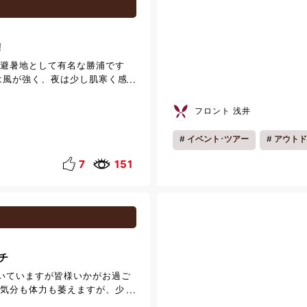
ity/swimming-pool/ 皆様のご利
す。
!
 避暑地として有名な勝浦です
は風が強く、夜は少し肌寒く感
ます。 寒暖差も大きいので皆様
気をつけてお過ごしくださいま
フロント 浅井
営業中の屋外プールに併設して
そばやソーセージなどの屋台の
イベント･ツアー
アウトド
め、ナゲットや焼きおにぎりな
数量限定でご用意しておりま
7
151
イボールなどの販売もしておりま
と一緒にフードを楽しむのもお
他にもアイスクリームやフロー
暑さを和らげるメニューも多数
。プールサイドでのんびりした
しみ頂けますのでプールご利用
チ
立ち寄りくださいませ。 ◎プ
00~17:00 ※プールは
いていますが皆様いかがお過ご
営業しております。
で気分も体力も萎えますが、少し
最強のランチをご紹介します。