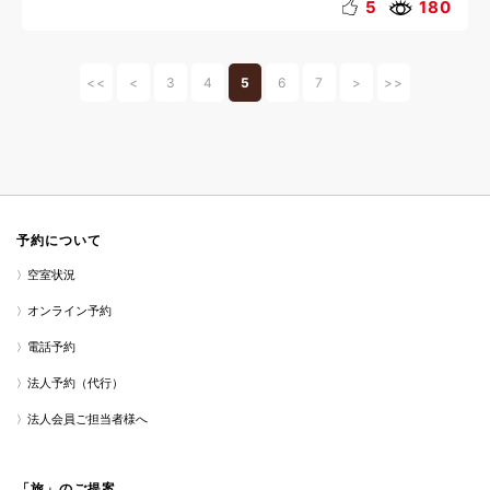
5
180
<<
<
3
4
5
6
7
>
>>
予約について
空室状況
オンライン予約
電話予約
法人予約（代行）
法人会員ご担当者様へ
「旅」のご提案