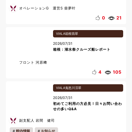
オペレーションG 運営S 柴夢叶
0
21
VIALA箱根翡翠
2026/07/31
箱根：湖水祭クルーズ船レポート
フロント 河原﨑
4
105
VIALA鬼怒川渓翠
2026/07/31
初めてご利用の方必見！日々お問い合わ
せの多いQ&A
副支配人 岩間 健司
館内情報
お知らせ