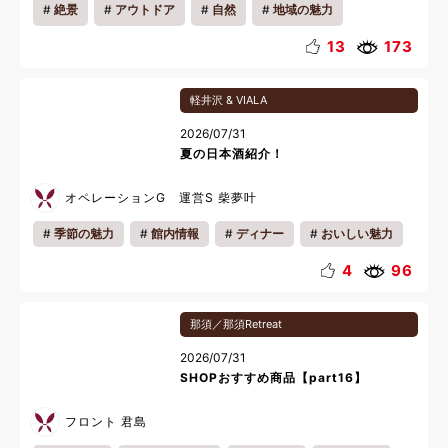
絶景
アウトドア
自然
地域の魅力
13
173
軽井沢 & VIALA
2026/07/31
夏の日本酒紹介！
オペレーションG 運営S 柴夢叶
季節の魅力
館内情報
ディナー
おいしい魅力
お知らせ
夜
夏休み
料理
4
96
那須／那須Retreat
2026/07/31
SHOPおすすめ商品【part16】
フロント 君島