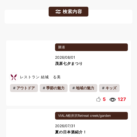
検索内容
勝浦
2026/08/01
茂原七夕まつり
レストラン 結城 る美
アウトドア
季節の魅力
地域の魅力
キッズ
ファミリー
5
127
VIALA軽井沢Retreat creek/garden
2026/07/31
夏の日本酒紹介！