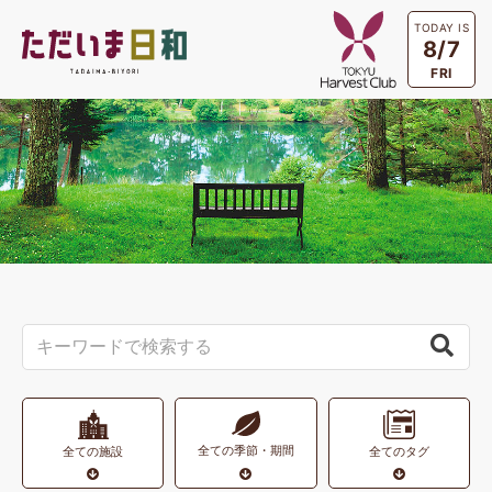
TODAY IS
8/7
FRI
全ての季節・期間
全ての施設
全てのタグ