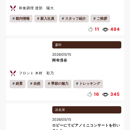
和食調理 渡部 陽大
館内情報
新入社員
スタッフ紹介
ご挨拶
お知らせ
11
494
蓼科
2026/05/15
阿寺渓谷
フロント 木村 彩乃
絶景
自然
季節の魅力
トレッキング
16
345
浜名湖
2026/05/15
ロビーにてピアノミニコンサートを行い