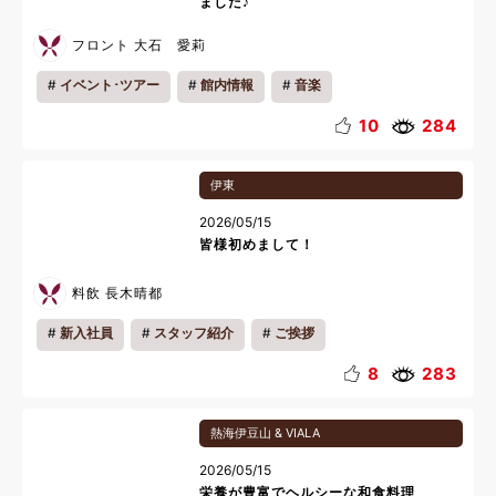
ました♪
フロント 大石 愛莉
イベント･ツアー
館内情報
音楽
10
284
伊東
2026/05/15
皆様初めまして！
料飲 長木晴都
新入社員
スタッフ紹介
ご挨拶
8
283
熱海伊豆山 & VIALA
2026/05/15
栄養が豊富でヘルシーな和食料理