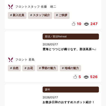
フロントスタッフ 佐藤 雄二
新入社員
スタッフ紹介
ご挨拶
10
247
那須／那須Retreat
2026/05/17
雲海とつつじが織りなす、那須高原へ♪
フロント 君島
自然
お花
季節の魅力
地域の魅力
お知らせ
キッズ
カップル
ファミリー
5
526
一人旅
リフレッシュ
蓼科
2026/05/17
お散歩日和のおすすめスポット紹介！