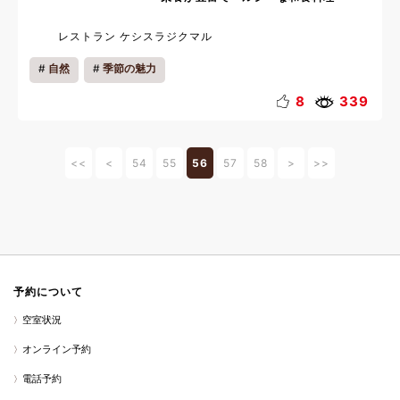
レストラン ケシスラジクマル
自然
季節の魅力
8
339
<<
<
54
55
56
57
58
>
>>
予約について
空室状況
オンライン予約
電話予約