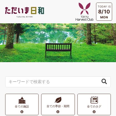
TODAY IS
8/10
MON
全ての季節・期間
全ての施設
全てのタグ