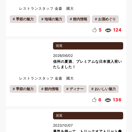
レストランスタッフ 金森 國大
季節の魅力
地域の魅力
館内情報
お酒めぐり
ディナー
おいしい魅力
お知らせ
お祝い
5
124
カップル
ファミリー
一人旅
夜
夏休み
斑尾
料理
2026/06/02
信州の夏酒、プレミアムな日本酒入荷い
たしました！
レストランスタッフ 金森 國大
季節の魅力
館内情報
ディナー
おいしい魅力
お知らせ
料理
6
136
斑尾
2023/10/07
勇気を持って、トリックオアトリート🎃