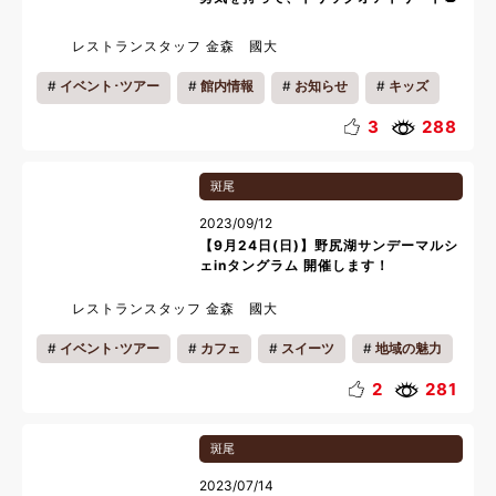
レストランスタッフ 金森 國大
イベント･ツアー
館内情報
お知らせ
キッズ
3
288
斑尾
2023/09/12
【9月24日(日)】野尻湖サンデーマルシ
ェinタングラム 開催します！
レストランスタッフ 金森 國大
イベント･ツアー
カフェ
スイーツ
地域の魅力
ピクニック
クラフト
ランチ
ショップ
2
281
おいしい魅力
キッズ
カップル
ファミリー
斑尾
リフレッシュ
2023/07/14