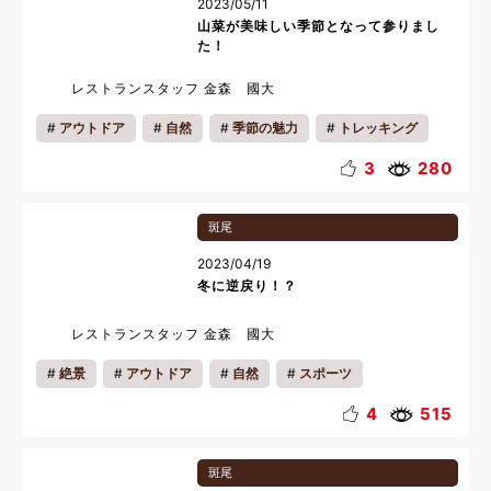
2023/05/11
山菜が美味しい季節となって参りまし
た！
レストランスタッフ 金森 國大
アウトドア
自然
季節の魅力
トレッキング
収穫体験
おいしい魅力
リフレッシュ
料理
3
280
斑尾
2023/04/19
冬に逆戻り！？
レストランスタッフ 金森 國大
絶景
アウトドア
自然
スポーツ
お知らせ
カップル
ファミリー
リフレッシュ
4
515
ゴールデンウィーク
温泉
斑尾