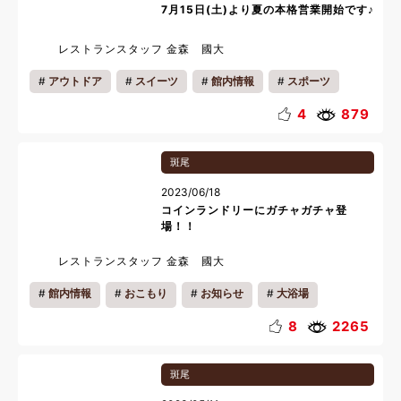
7月15日(土)より夏の本格営業開始です♪
レストランスタッフ 金森 國大
アウトドア
スイーツ
館内情報
スポーツ
ピクニック
収穫体験
のりもの
写真
4
879
バーベキュー
ランチ
おいしい魅力
キッズ
斑尾
カップル
ファミリー
一人旅
リフレッシュ
2023/06/18
夏休み
コインランドリーにガチャガチャ登
場！！
レストランスタッフ 金森 國大
館内情報
おこもり
お知らせ
大浴場
8
2265
斑尾