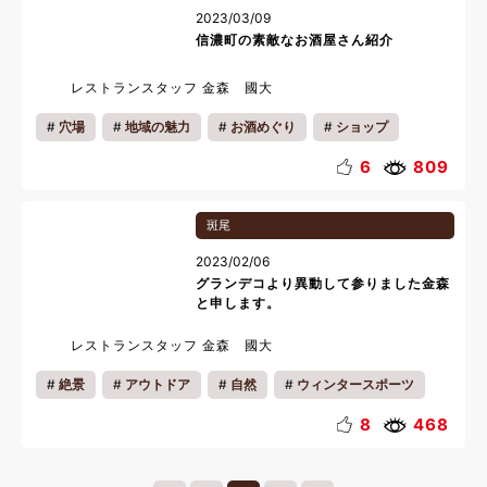
2023/03/09
信濃町の素敵なお酒屋さん紹介
レストランスタッフ 金森 國大
穴場
地域の魅力
お酒めぐり
ショップ
おいしい魅力
カップル
ファミリー
一人旅
6
809
リフレッシュ
リラックス
ギフト
夜
斑尾
料理
2023/02/06
グランデコより異動して参りました金森
と申します。
レストランスタッフ 金森 國大
絶景
アウトドア
自然
ウィンタースポーツ
スタッフ紹介
ご挨拶
8
468