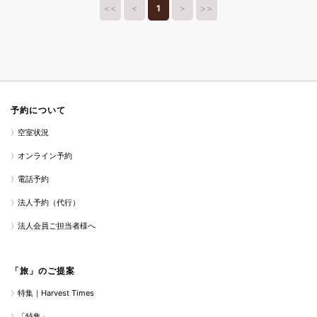
<<
<
1
>
>>
予約について
空室状況
オンライン予約
電話予約
法人予約（代行）
法人会員ご担当者様へ
「旅」のご提案
特集｜Harvest Times
「特集」