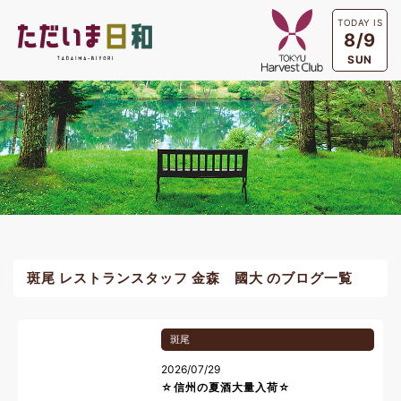
TODAY IS
8/9
SUN
斑尾 レストランスタッフ 金森 國大 のブログ一覧
斑尾
2026/07/29
☆信州の夏酒大量入荷☆