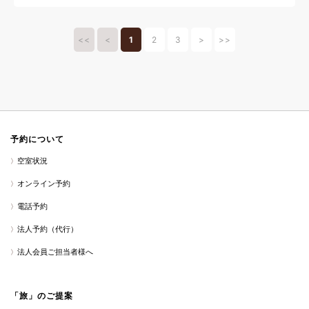
カップル
一人旅
リフレッシュ
夜
料理
<<
<
1
2
3
>
>>
予約について
空室状況
オンライン予約
電話予約
法人予約（代行）
法人会員ご担当者様へ
「旅」のご提案