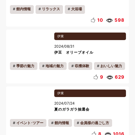
館内情報
リラックス
大浴場
10
598
伊東
2024/08/31
伊豆 オリーブオイル
季節の魅力
地域の魅力
収穫体験
おいしい魅力
雨の日
料理
9
629
伊東
2024/07/24
夏のガラガラ抽選会
イベント･ツアー
館内情報
会員様の過ごし方
お知らせ
リラックス
夏休み
8
1016