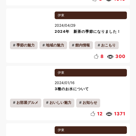
伊東
2024/04/29
2024年 新茶の季節になりました！
季節の魅力
地域の魅力
館内情報
おこもり
ショップ
リラックス
ゴールデンウィーク
8
300
伊東
2024/01/16
3種のお水について
お部屋グルメ
おいしい魅力
お知らせ
12
1371
伊東