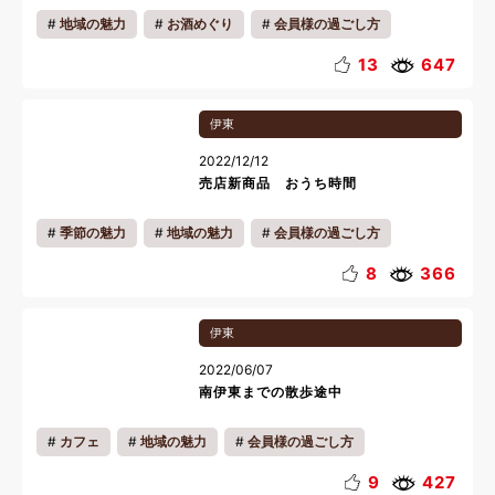
地域の魅力
お酒めぐり
会員様の過ごし方
カップル
ファミリー
リフレッシュ
料理
13
647
伊東
2022/12/12
売店新商品 おうち時間
季節の魅力
地域の魅力
会員様の過ごし方
おこもり
お知らせ
リラックス
年末年始
8
366
美容
伊東
2022/06/07
南伊東までの散歩途中
カフェ
地域の魅力
会員様の過ごし方
リゾートタウン
ランチ
ディナー
おいしい魅力
9
427