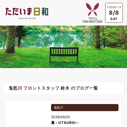
TODAY IS
8/8
SAT
鬼怒川 フロントスタッフ 鈴木 のブログ一覧
鬼怒川
2026/06/20
遷～UTSUROI～