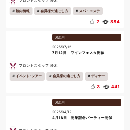
フロントスタッフ 鈴木
館内情報
会員様の過ごし方
スパ・エステ
お知らせ
一人旅
リフレッシュ
リラックス
2
884
美容
鬼怒川
2025/07/12
7月12日 ワインフェスタ開催
フロントスタッフ 鈴木
イベント･ツアー
会員様の過ごし方
ディナー
3
441
鬼怒川
2025/04/12
4月18日 開業記念パーティー開催