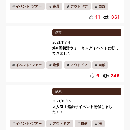
イベント･ツアー
絶景
アウトドア
自然
地域の魅力
スポーツ
ピクニック
写真
11
361
伊東
2021/11/14
第6回朝活ウォーキングイベントに行っ
てきました！
イベント･ツアー
絶景
アウトドア
自然
お花
季節の魅力
地域の魅力
スポーツ
6
246
ピクニック
写真
会員様の過ごし方
朝食
伊東
おいしい魅力
キッズ
カップル
ファミリー
2021/10/15
一人旅
朝
大人気！船釣りイベント開催しまし
た！！
イベント･ツアー
アウトドア
自然
海