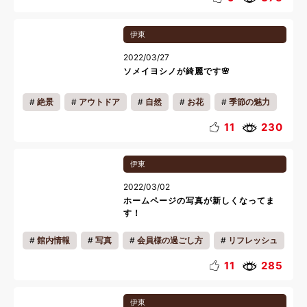
収穫体験
写真
釣り
おいしい魅力
伊東
カップル
ファミリー
一人旅
リフレッシュ
2022/03/27
ソメイヨシノが綺麗です🌸
絶景
アウトドア
自然
お花
季節の魅力
地域の魅力
ペットと一緒
ピクニック
写真
11
230
会員様の過ごし方
お知らせ
キッズ
カップル
伊東
ファミリー
一人旅
リフレッシュ
リラックス
2022/03/02
春休み
ホームページの写真が新しくなってま
す！
館内情報
写真
会員様の過ごし方
リフレッシュ
リラックス
料理
11
285
伊東