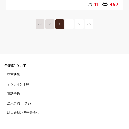
季節の魅力
地域の魅力
スポーツ
釣り
11
497
会員様の過ごし方
おいしい魅力
リフレッシュ
動物
<<
<
1
2
>
>>
予約について
空室状況
オンライン予約
電話予約
法人予約（代行）
法人会員ご担当者様へ