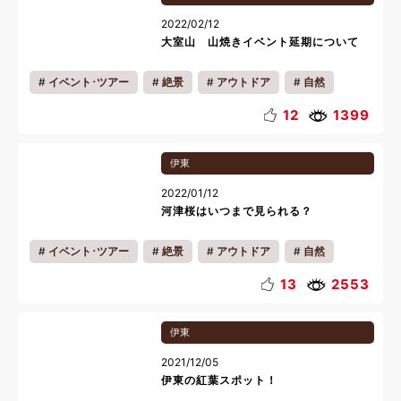
2022/02/12
大室山 山焼きイベント延期について
イベント･ツアー
絶景
アウトドア
自然
穴場
季節の魅力
地域の魅力
のりもの
12
1399
ドライブ
写真
お知らせ
キッズ
伊東
カップル
ファミリー
一人旅
リフレッシュ
2022/01/12
リラックス
歴史
河津桜はいつまで見られる？
イベント･ツアー
絶景
アウトドア
自然
お花
季節の魅力
ペットと一緒
ドライブ
13
2553
写真
会員様の過ごし方
キッズ
カップル
伊東
ファミリー
一人旅
リフレッシュ
2021/12/05
伊東の紅葉スポット！