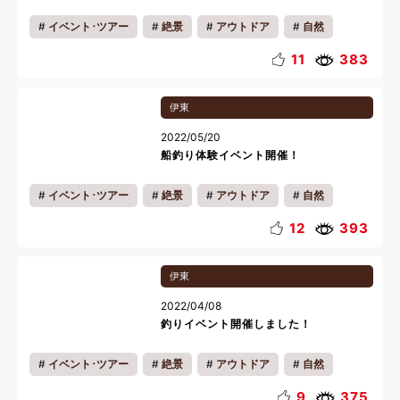
イベント･ツアー
絶景
アウトドア
自然
海
季節の魅力
地域の魅力
スポーツ
11
383
写真
釣り
会員様の過ごし方
おいしい魅力
伊東
カップル
ファミリー
一人旅
リフレッシュ
2022/05/20
船釣り体験イベント開催！
イベント･ツアー
絶景
アウトドア
自然
海
季節の魅力
地域の魅力
スポーツ
12
393
収穫体験
写真
釣り
会員様の過ごし方
伊東
リゾートタウン
リフレッシュ
夏休み
2022/04/08
釣りイベント開催しました！
イベント･ツアー
絶景
アウトドア
自然
海
季節の魅力
地域の魅力
スポーツ
9
375