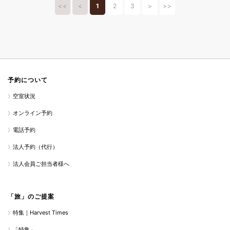
<<
<
1
2
3
>
>>
予約について
空室状況
オンライン予約
電話予約
法人予約（代行）
法人会員ご担当者様へ
「旅」のご提案
特集｜Harvest Times
「特集」