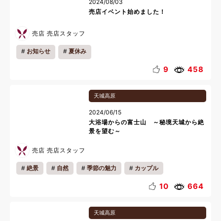
2024/08/03
売店イベント始めました！
売店 売店スタッフ
お知らせ
夏休み
9
458
天城高原
2024/06/15
大浴場からの富士山 ～秘境天城から絶
景を望む～
売店 売店スタッフ
絶景
自然
季節の魅力
カップル
ファミリー
一人旅
リフレッシュ
リラックス
10
664
温泉
大浴場
天城高原