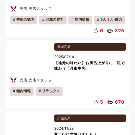
売店 売店スタッフ
季節の魅力
地域の魅力
館内情報
おいしい魅力
6
325
天城高原
2025/07/14
【地元の味わい】お風呂上がりに、瓶で
味わう「丹那牛乳」
売店 売店スタッフ
館内情報
リラックス
5
670
天城高原
2024/11/22
富士山に雪降りました！