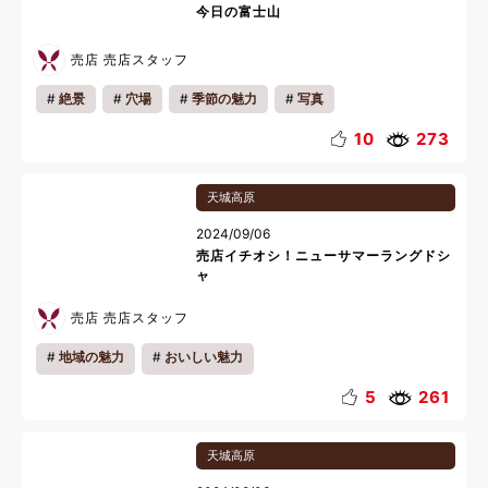
今日の富士山
売店 売店スタッフ
絶景
穴場
季節の魅力
写真
会員様の過ごし方
お祝い
キッズ
カップル
10
273
ファミリー
一人旅
ワ―ケーション
天城高原
リフレッシュ
リラックス
朝
夜
2024/09/06
売店イチオシ！ニューサマーラングドシ
ャ
売店 売店スタッフ
地域の魅力
おいしい魅力
5
261
天城高原