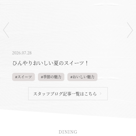
2026.07.28
ひんやりおいしい夏のスイーツ！
#季節の魅力
#スイーツ
#季節の魅力
#アウトドア
#季節の魅力
#季節の魅力
#地域の魅力
#地域の魅力
#キッズ
#ランチ
#カップル
#おいしい魅力
#おいしい魅力
#館内情報
#会員様の過ごし方
#ファミリー
#夏休み
#絶景
#カフェ
#自然
#お花
#スイーツ
#お酒めぐり
#ディナー
#料理
#おいしい魅力
#ディナー
#おいしい魅力
#お知らせ
スタッフブログ記事一覧はこちら
#季節の魅力
#地域の魅力
#雨の日おすすめ
#お知らせ
#リラックス
#お祝い
#夜
#夏休み
#カップル
#料理
#ファミリー
#ランチ
#おいしい魅力
#キッズ
#カップル
#一人旅
#夜
#夏休み
#料理
#ファミリー
#一人旅
#リフレッシュ
#夏休み
DINING