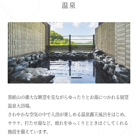
温泉
オンライン予約はこちら
※ご利用には「 My Harvest 」へのログインが必要です
お電話でのご予約はこちら
法人予約（代行）はこちら
黒姫山の雄大な眺望を見ながらゆったりとお湯につかれる展望
温泉大浴場。
さわやかな空気の中で入浴が楽しめる温泉露天風呂をはじめ、
サウナ、打たせ湯など、
疲れをゆっくりとときほぐしてくれる
施設を備えています。