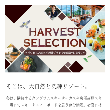
温泉
施設案内
アクセス
お知らせ
ただいま日和
総合サイトに戻る
施設一覧
そこは、大自然と洗練リゾート。
冬は、隣接するタングラムスキーサーカスや斑尾高原スキ
ー場にてスキーやスノーボードを思う存分満喫。
初夏には