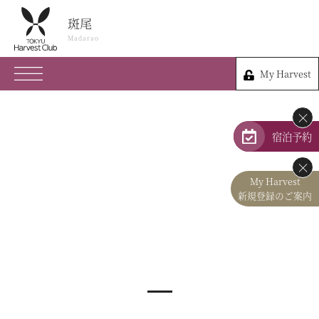
斑尾
斑尾
Madarao
Madarao
My Harvest
026-258-3666
My Harvest
長野県上水内郡信濃町古海3575-8
×
会員権のご案内
宿泊予約
×
TOP
My Harvest
新規登録のご案内
宿泊プラン
体験 & イベントガイド
レストラン
客室 / 料金