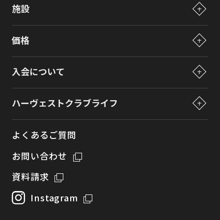
施設
東急ハーヴェストクラブの仕組み
施設一覧
ご利用方法
価格
VIALAシリーズとは
ブログで分かる東急ハーヴェストクラブ
価格一覧
シリーズラインナップ
入会について
プレオーナーズについて
入会について
ハーヴェストクラブライフ
ペットと過ごすリゾートライフ
会員権の見直しについて
ハーヴェストクラブライフ
商品説明会
各種特典制度について
よくあるご質問
法人でご検討の皆様へ
お問い合わせ
資料請求
Instagram