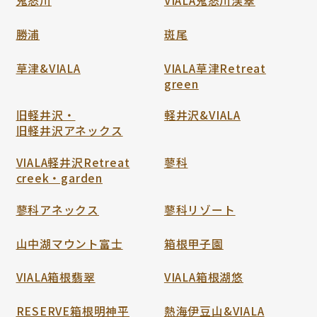
鬼怒川
VIALA鬼怒川渓翠
勝浦
斑尾
草津&VIALA
VIALA草津Retreat
green
旧軽井沢・
軽井沢&VIALA
旧軽井沢アネックス
VIALA軽井沢Retreat
蓼科
creek・garden
蓼科アネックス
蓼科リゾート
山中湖マウント富士
箱根甲子園
VIALA箱根翡翠
VIALA箱根湖悠
RESERVE箱根明神平
熱海伊豆山&VIALA