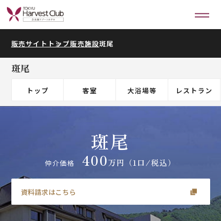
販売サイトトップ
販売施設
斑尾
斑尾
トップ
客室
大浴場等
レストラン
斑尾
400
万円
（1口/税込）
仲介価格
資料請求はこちら