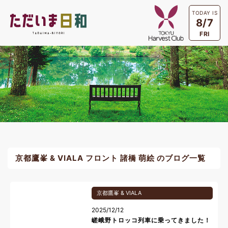
TODAY IS
8/7
FRI
京都鷹峯 & VIALA フロント 諸橋 萌絵 のブログ一覧
京都鷹峯 & VIALA
2025/12/12
嵯峨野トロッコ列車に乗ってきました！