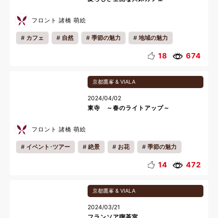
フロント 諸橋 萌絵
カフェ
自然
季節の魅力
地域の魅力
カップル
リフレッシュ
リラックス
18
674
京都鷹峯 & VIALA
2024/04/02
東寺 ～春のライトアップ～
フロント 諸橋 萌絵
イベント･ツアー
絶景
お花
季節の魅力
地域の魅力
夜
14
472
京都鷹峯 & VIALA
2024/03/21
フランソア喫茶室