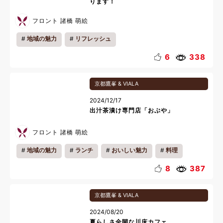
ります！
フロント 諸橋 萌絵
地域の魅力
リフレッシュ
6
338
京都鷹峯 & VIALA
2024/12/17
出汁茶漬け専門店「おぶや」
フロント 諸橋 萌絵
地域の魅力
ランチ
おいしい魅力
料理
8
387
京都鷹峯 & VIALA
2024/08/20
夏らしさ全開な川床カフェ