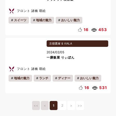
フロント 諸橋 萌絵
スイーツ
地域の魅力
おいしい魅力
リフレッシュ
16
453
京都鷹峯 & VIALA
2024/02/05
一膳飯屋 りぃぼん
フロント 諸橋 萌絵
地域の魅力
ランチ
ディナー
おいしい魅力
カップル
ファミリー
一人旅
料理
16
531
<<
<
1
2
>
>>