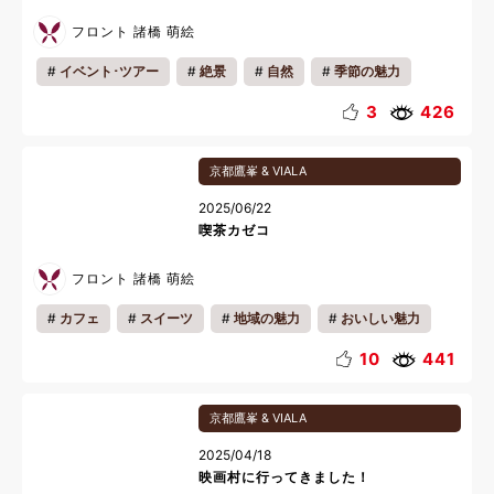
フロント 諸橋 萌絵
イベント･ツアー
絶景
自然
季節の魅力
地域の魅力
カップル
ファミリー
リフレッシュ
3
426
京都鷹峯 & VIALA
2025/06/22
喫茶カゼコ
フロント 諸橋 萌絵
カフェ
スイーツ
地域の魅力
おいしい魅力
カップル
一人旅
リフレッシュ
料理
10
441
京都鷹峯 & VIALA
2025/04/18
映画村に行ってきました！