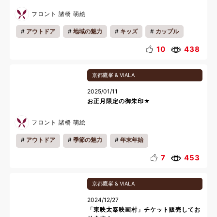
フロント 諸橋 萌絵
アウトドア
地域の魅力
キッズ
カップル
ファミリー
10
438
京都鷹峯 & VIALA
2025/01/11
お正月限定の御朱印★
フロント 諸橋 萌絵
アウトドア
季節の魅力
年末年始
7
453
京都鷹峯 & VIALA
2024/12/27
「東映太秦映画村」チケット販売してお