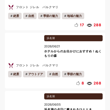
フロント ジレル バルクマリ
絶景
自然
季節の魅力
地域の魅力
カップル
ファミリー
一人旅
17
288
浜名湖
2026/06/21
ホテルからのお出かけにおすすめ！ぬく
もりの森
フロント ジレル バルクマリ
絶景
アウトドア
自然
季節の魅力
地域の魅力
キッズ
カップル
ファミリー
8
268
一人旅
浜名湖
2026/06/05
浜名湖の夕日に癒されるひととき