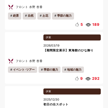
フロント 水野 杏香
絶景
自然
お花
季節の魅力
5
189
伊東
2026/03/19
【期間限定展示】東海館のひな飾り
フロント 水野 杏香
イベント･ツアー
季節の魅力
地域の魅力
雨の日おすすめ
伝統文化
ファミリー
春休み
9
292
歴史
伊東
2025/12/30
初日の出スポット