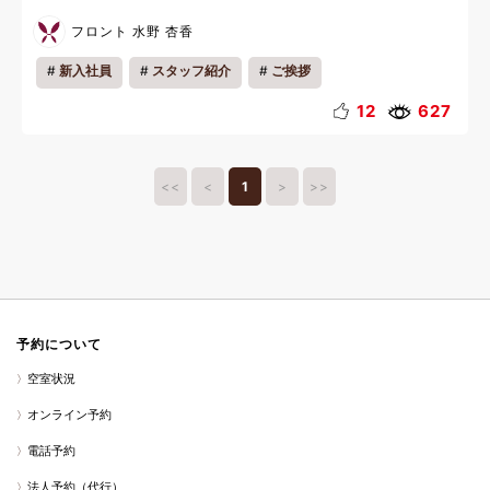
フロント 水野 杏香
新入社員
スタッフ紹介
ご挨拶
12
627
<<
<
1
>
>>
予約について
空室状況
オンライン予約
電話予約
法人予約（代行）