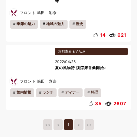
寺
フロント 嶋田 彩奈
季節の魅力
地域の魅力
歴史
14
621
京都鷹峯 & VIALA
2022/04/23
夏の風物詩 渓涼床営業開始♪
フロント 嶋田 彩奈
館内情報
ランチ
ディナー
料理
35
2607
<<
<
1
>
>>