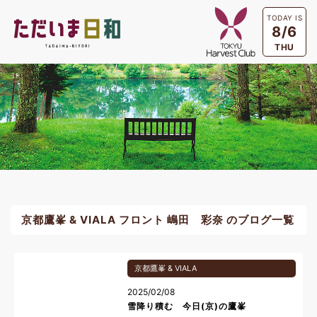
TODAY IS
8/6
THU
京都鷹峯 & VIALA フロント 嶋田 彩奈 のブログ一覧
京都鷹峯 & VIALA
2025/02/08
雪降り積む 今日(京)の鷹峯