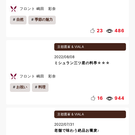
フロント 嶋田 彩奈
自然
季節の魅力
23
486
京都鷹峯 & VIALA
2022/08/08
ミシュラン三ツ星の料亭☆☆☆
フロント 嶋田 彩奈
お祝い
料理
16
944
京都鷹峯 & VIALA
2022/07/31
老舗で味わう絶品お蕎麦♪