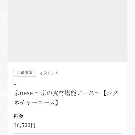
体験｜エクスペリエンス
浜名湖
スタッフブログ｜ただいま日和
甲信エリア
SAVE HARVEST PROJECT
山中湖マウント富士
斑尾
宿泊情報
旧軽井沢 / 旧軽井沢アネックス
最新のお知らせ
軽井沢
京都鷹峯
イタリアン
施設情報
空室状況のご確認はこちら
--
蓼科
宿泊プラン一覧
京nese ～京の食材堪能コース～【シグ
蓼科アネックス
レストランメニュー
ネチャーコース】
オンライン予約はこちら
蓼科リゾート
VIALAシリーズ
※ご利用には「 My Harvest 」へのログインが必要です
料金
RESERVEシリーズ
16,500円
関西エリア