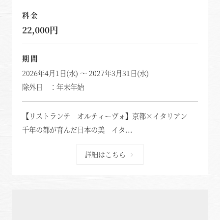
那須
料金
那須Retreat
22,000円
鬼怒川
HOME
期間
2026年4月1日(水) ～ 2027年3月31日(水)
関東エリア
「旅」のご提案
除外日 ：年末年始
勝浦
特集｜Harvest Times
箱根甲子園
【リストランテ オルティーヴォ】京都×イタリアン
「特集」
千年の都が育んだ日本の美 イタ...
東海エリア
「至福の逸品」
詳細はこちら
デジタルブック
熱海伊豆山
天城高原
体験＆イベントガイド
伊東
イベント・ツアー