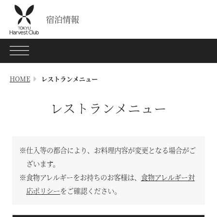
宿泊情報
宿泊情報
施設情報
HOME
レストランメニュー
宿泊プラン
レストランメニュー
レストランメニュー
VIALAシリーズ
※仕入等の都合により、お料理内容が変更となる場合がご
RESERVEシリーズ
ざいます。
※食物アレルギーをお持ちのお客様は、
食物アレルギー対
応ポリシー
をご確認ください。