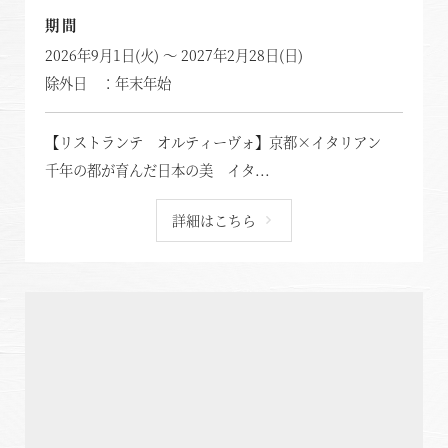
東急ハーヴェストクラブについて
南紀田辺
お電話でのご予約はこちら
期間
2026年9月1日(火) ～ 2027年2月28日(日)
京都鷹峯
ご予約方法
除外日 ：年末年始
有馬六彩
東急ハーヴェストクラブとは
法人予約（代行）はこちら
利用料金
【リストランテ オルティーヴォ】京都×イタリアン
VIALAシリーズ
千年の都が育んだ日本の美 イタ...
宿泊制限 / 特定期間
VIALA鬼怒川渓翠
ハーヴェストポイント
詳細はこちら
VIALA箱根翡翠
ご友人のご紹介
宿泊ギフト券｜HARVEST GIFT TICKET
VIALA箱根湖悠
法人会員ご担当者様へ
VIALA annex熱海伊豆山
よくあるお問い合わせ
VIALA annex軽井沢
東急ハーヴェストクラブガイドブック
VIALA軽井沢Retreat creek/garden
（デジタルパンフレット）
VIALA annex京都鷹峯