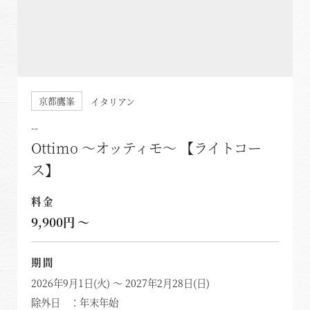
ハンドブック
VIALA annex有馬六彩
RESERVEシリーズ
RESERVE箱根明神平 In nol hakone myojindai
京都鷹峯
イタリアン
RESERVE飛騨高山 In 東急ステイ飛騨高山 結の湯
--
宿泊予約
Ottimo ～オッティモ～ 【ライトコー
RESERVE京都東山
ス】
In THE HOTEL HIGASHIYAMA
料金
準相互利用施設
9,900円 ～
都リゾート 志摩ベイサイドテラス
期間
プリンス バケーション クラブ
2026年9月1日(火) ～ 2027年2月28日(日)
除外日 ：年末年始