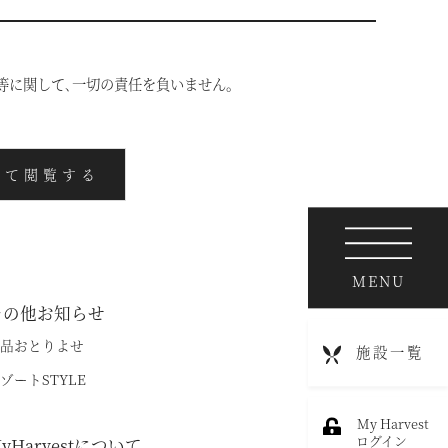
IALA鬼怒川渓翠
東急ハーヴェストクラブについて
IALA箱根翡翠
用等に関して､一切の責任を負いません｡
ご予約方法
IALA箱根湖悠
東急ハーヴェストクラブとは
IALA annex熱海伊豆山
して閲覧する
利用料金
IALA annex軽井沢
宿泊制限 / 特定期間
IALA軽井沢Retreat creek/garden
ハーヴェストポイント
MENU
IALA annex京都鷹峯
ご友人のご紹介
その他お知らせ
IALA annex有馬六彩
宿泊ギフト券｜HARVEST GIFT TICKET
品おとりよせ
施設一覧
法人会員ご担当者様へ
ゾートSTYLE
RESERVEシリーズ
よくあるお問い合わせ
My Harvest
ESERVE箱根明神平 In nol hakone myojindai
ちら
ログイン
yHarvestについて
東急ハーヴェストクラブガイドブック