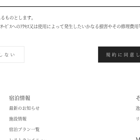
山中湖マウント富士
V
れるものとします｡
宿泊情報
斑尾
V
ｻｰﾋﾞｽへのｱｸｾｽ又は使用によって発生したいかなる損害やその修理費
最新のお知らせ
旧軽井沢 / 旧軽井沢アネックス
V
施設情報
軽井沢
V
しない
規約に同意
宿泊プラン一覧
蓼科
V
空室状況のご確認はこちら
レストランメニュー
蓼科アネックス
V
VIALAシリーズ
蓼科リゾート
V
RESERVEシリーズ
宿泊情報
オンライン予約はこちら
V
最新のお知らせ
逸
※ご利用には「 My Harvest 」へのログインが必要です
関西エリア
施設情報
リ
南紀田辺
宿泊プラン一覧
京都鷹峯
R
電話でのご予約はこちら
法人予約（代行）はこ
M
レストランメニュー