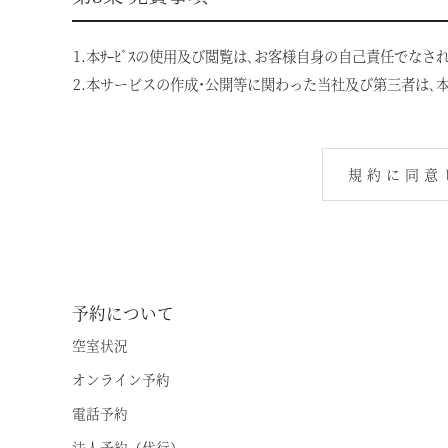
HOME
那須
1.本ｻｰﾋﾞｽの使用及び閲覧は､お客様自身の自己責任でなさ
「旅」のご提案
那須Retreat
2.本サービスの作成･公開等に関わった当社及び第三者は､本
特集｜Harvest Times
鬼怒川
「特集」
規約に同意
関東エリア
「至福の逸品」
勝浦
デジタルブック
箱根甲子園
体験＆イベントガイド
予約について
イベント・ツアー
東海エリア
空室状況
体験｜エクスペリエンス
熱海伊豆山
オンライン予約
スタッフブログ｜ただいま日和
天城高原
電話予約
お
SAVE HARVEST PROJECT
法人予約（代行）