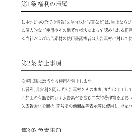
第1条 権利の帰属
1.本ｻｰﾋﾞｽの全ての情報(文章･ｲﾗｽﾄ･写真など)は､
2.個人的なご使用やその他著作権法によって認められる範囲
3.当社および広告素材の使用許諾権者は広告素材に対して
第2条 禁止事項
次項以降に該当する使用を禁止します｡
1.営利､非営利を問わず広告素材をそのまま､または加工し
2.加工の有無を問わず広告素材を含む二次的著作物を主要ｺﾝ
3.広告素材を商標､商号その他商品等表示等に使用し､登記
第3条 免責事項
東北・北関東エリア