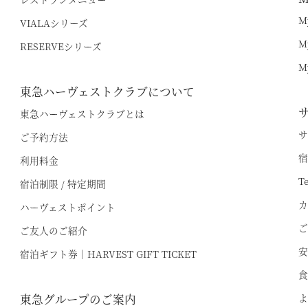
有馬六彩
R
M
VIALAシリーズ
M
RESERVEシリーズ
R
I
M
東急ハーヴェストクラブについて
東急ハーヴェストクラブとは
サ
ご予約方法
宿
利用料金
T
宿泊制限 / 特定期間
カ
ハーヴェストポイント
ご
ご友人のご紹介
安
宿泊ギフト券｜HARVEST GIFT TICKET
食
東急グループのご案内
よ