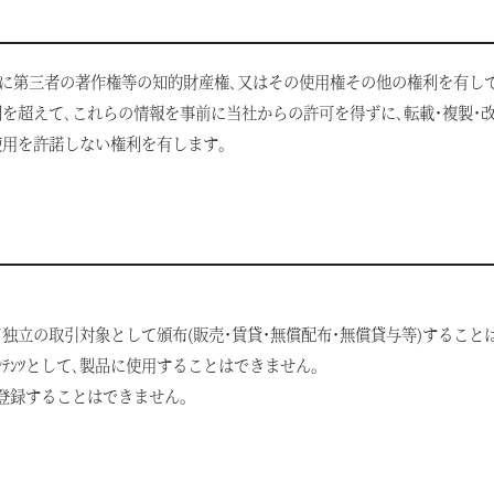
当社ならびに第三者の著作権等の知的財産権､又はその使用権その他の権利を有し
を超えて､これらの情報を事前に当社からの許可を得ずに､転載･複製･
使用を許諾しない権利を有します｡
て独立の取引対象として頒布(販売･賃貸･無償配布･無償貸与等)すること
ﾃﾝﾂとして､製品に使用することはできません｡
･登録することはできません｡
甲信エリア