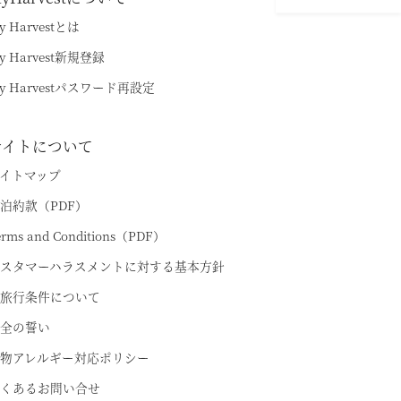
（デジタルパンフレット）
ESERVE飛騨高山 In 東急ステイ飛騨高山 結の湯
y Harvestとは
ハンドブック
y Harvest新規登録
ESERVE京都東山
n THE HOTEL HIGASHIYAMA
y Harvestパスワード再設定
準相互利用施設
サイトについて
宿泊予約
都リゾート 志摩ベイサイドテラス
イトマップ
泊約款（PDF）
プリンス バケーション クラブ
erms and Conditions（PDF）
スタマーハラスメントに対する基本方針
旅行条件について
全の誓い
物アレルギー対応ポリシー
くあるお問い合せ