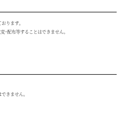
ております｡
改変･配布等することはできません｡
はできません｡
VIALAシリーズ