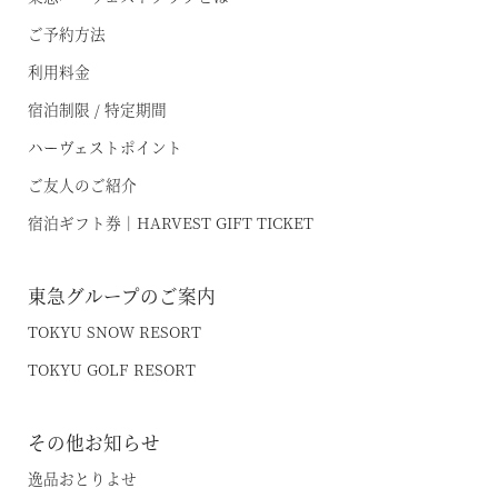
旧軽井沢 / 旧軽井沢アネックス
最新のお知らせ
ご予約方法
軽井沢
施設情報
空室状況のご確認はこちら
利用料金
蓼科
宿泊プラン一覧
宿泊制限 / 特定期間
蓼科アネックス
ハーヴェストポイント
レストランメニュー
オンライン予約はこちら
ご友人のご紹介
蓼科リゾート
VIALAシリーズ
※ご利用には「 My Harvest 」へのログインが必要です
宿泊ギフト券｜HARVEST GIFT TICKET
RESERVEシリーズ
関西エリア
東急グループのご案内
東急ハーヴェストクラブについて
南紀田辺
お電話でのご予約はこちら
TOKYU SNOW RESORT
京都鷹峯
ご予約方法
TOKYU GOLF RESORT
有馬六彩
東急ハーヴェストクラブとは
法人予約（代行）はこちら
利用料金
その他お知らせ
VIALAシリーズ
宿泊制限 / 特定期間
逸品おとりよせ