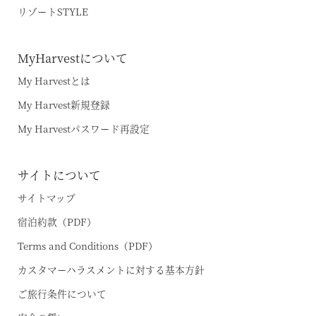
VIALA鬼怒川渓翠
ハーヴェストポイント
リゾートSTYLE
VIALA箱根翡翠
ご友人のご紹介
MyHarvestについて
宿泊ギフト券｜HARVEST GIFT TICKET
VIALA箱根湖悠
My Harvestとは
法人会員ご担当者様へ
VIALA annex熱海伊豆山
My Harvest新規登録
よくあるお問い合わせ
VIALA annex軽井沢
My Harvestパスワード再設定
東急ハーヴェストクラブガイドブック
VIALA軽井沢Retreat creek/garden
（デジタルパンフレット）
サイトについて
VIALA annex京都鷹峯
ハンドブック
サイトマップ
VIALA annex有馬六彩
宿泊約款（PDF）
Terms and Conditions（PDF）
RESERVEシリーズ
カスタマーハラスメントに対する基本方針
RESERVE箱根明神平 In nol hakone myojindai
ご旅行条件について
RESERVE飛騨高山 In 東急ステイ飛騨高山 結の湯