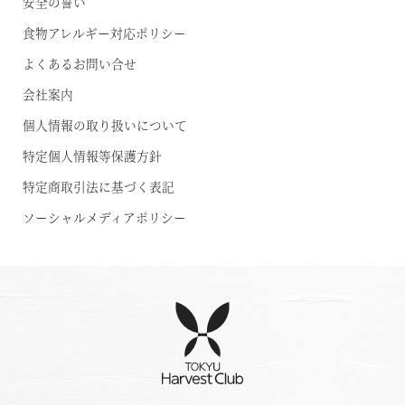
安全の誓い
宿泊予約
RESERVE京都東山
食物アレルギー対応ポリシー
In THE HOTEL HIGASHIYAMA
よくあるお問い合せ
会社案内
準相互利用施設
個人情報の取り扱いについて
都リゾート 志摩ベイサイドテラス
特定個人情報等保護方針
プリンス バケーション クラブ
特定商取引法に基づく表記
ソーシャルメディアポリシー