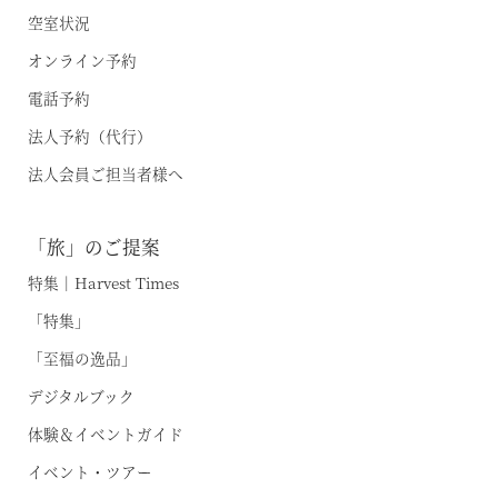
空室状況
オンライン予約
電話予約
法人予約（代行）
法人会員ご担当者様へ
「旅」のご提案
東北・北関東エリア
特集｜Harvest Times
那須
「特集」
那須Retreat
「至福の逸品」
鬼怒川
デジタルブック
HOME
体験＆イベントガイド
関東エリア
イベント・ツアー
「旅」のご提案