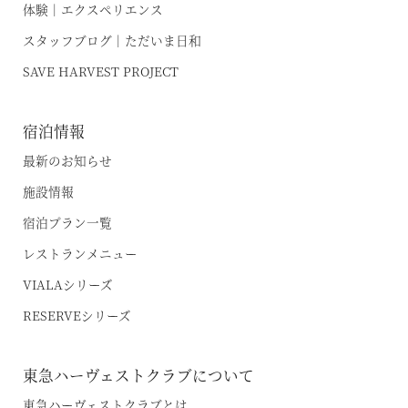
勝浦
体験｜エクスペリエンス
特集｜Harvest Times
箱根甲子園
スタッフブログ｜ただいま日和
「特集」
SAVE HARVEST PROJECT
東海エリア
「至福の逸品」
デジタルブック
宿泊情報
熱海伊豆山
最新のお知らせ
天城高原
体験＆イベントガイド
施設情報
伊東
イベント・ツアー
宿泊プラン一覧
体験｜エクスペリエンス
浜名湖
レストランメニュー
VIALAシリーズ
スタッフブログ｜ただいま日和
甲信エリア
RESERVEシリーズ
SAVE HARVEST PROJECT
山中湖マウント富士
東急ハーヴェストクラブについて
斑尾
宿泊情報
東急ハーヴェストクラブとは