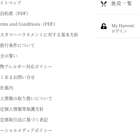
イトマップ
施設一覧
法人会員ご担当者様へ
泊約款（PDF）
RESERVEシリーズ
よくあるお問い合わせ
erms and Conditions（PDF）
My Harvest
ESERVE箱根明神平 In nol hakone myojindai
ちら
ログイン
東急ハーヴェストクラブガイドブック
スタマーハラスメントに対する基本方針
（デジタルパンフレット）
ESERVE飛騨高山 In 東急ステイ飛騨高山 結の湯
旅行条件について
ハンドブック
ESERVE京都東山
全の誓い
n THE HOTEL HIGASHIYAMA
物アレルギー対応ポリシー
くあるお問い合せ
準相互利用施設
社案内
宿泊予約
都リゾート 志摩ベイサイドテラス
人情報の取り扱いについて
プリンス バケーション クラブ
定個人情報等保護方針
定商取引法に基づく表記
ーシャルメディアポリシー