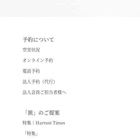
東北・北関東エリア
HOME
予約について
那須
空室状況
「旅」のご提案
那須Retreat
オンライン予約
特集｜Harvest Times
鬼怒川
電話予約
「特集」
法人予約（代行）
関東エリア
法人会員ご担当者様へ
「至福の逸品」
勝浦
デジタルブック
「旅」のご提案
箱根甲子園
体験＆イベントガイド
特集｜Harvest Times
イベント・ツアー
「特集」
東海エリア