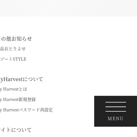
VIALAシリーズ
その他お知らせ
IALA鬼怒川渓翠
品おとりよせ
東急ハーヴェストクラブについて
IALA箱根翡翠
ゾートSTYLE
ご予約方法
IALA箱根湖悠
yHarvestについて
東急ハーヴェストクラブとは
IALA annex熱海伊豆山
y Harvestとは
利用料金
IALA annex軽井沢
y Harvest新規登録
宿泊制限 / 特定期間
IALA軽井沢Retreat creek/garden
y Harvestパスワード再設定
ハーヴェストポイント
MENU
IALA annex京都鷹峯
ご友人のご紹介
サイトについて
IALA annex有馬六彩
宿泊ギフト券｜HARVEST GIFT TICKET