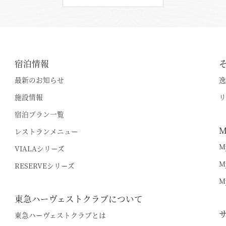
甲信エリア
宿泊情報
山中湖マウント富士
V
最新のお知らせ
逸
宿泊情報
斑尾
V
施設情報
リ
最新のお知らせ
旧軽井沢 / 旧軽井沢アネックス
V
宿泊プラン一覧
M
施設情報
レストランメニュー
軽井沢
V
M
VIALAシリーズ
宿泊プラン一覧
蓼科
V
空室状況のご確認はこちら
M
RESERVEシリーズ
レストランメニュー
蓼科アネックス
V
M
VIALAシリーズ
東急ハーヴェストクラブについて
蓼科リゾート
V
RESERVEシリーズ
オンライン予約はこちら
東急ハーヴェストクラブとは
V