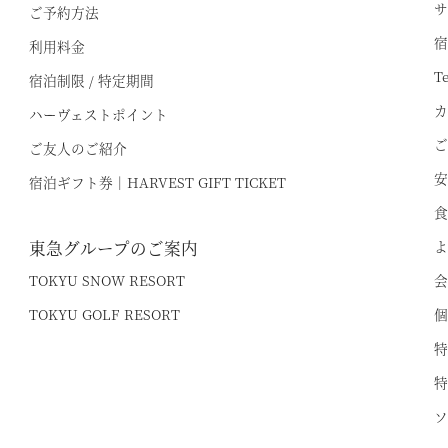
※ご利用には「 My Harvest 」へのログインが必要です
関西エリア
サ
ご予約方法
宿
利用料金
南紀田辺
T
宿泊制限 / 特定期間
京都鷹峯
R
電話でのご予約はこちら
法人予約（代行）はこ
カ
ハーヴェストポイント
有馬六彩
R
ご
ご友人のご紹介
R
安
宿泊ギフト券｜HARVEST GIFT TICKET
I
食
東急グループのご案内
よ
TOKYU SNOW RESORT
会
TOKYU GOLF RESORT
個
特
特
ソ