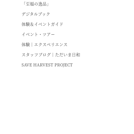
体験｜エクスペリエンス
「至福の逸品」
熱海伊豆山
デジタルブック
スタッフブログ｜ただいま日和
天城高原
体験＆イベントガイド
お
SAVE HARVEST PROJECT
伊東
イベント・ツアー
体験｜エクスペリエンス
浜名湖
スタッフブログ｜ただいま日和
SAVE HARVEST PROJECT