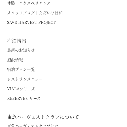
特集｜Harvest Times
体験｜エクスペリエンス
箱根甲子園
スタッフブログ｜ただいま日和
「特集」
SAVE HARVEST PROJECT
東海エリア
「至福の逸品」
デジタルブック
熱海伊豆山
宿泊情報
天城高原
体験＆イベントガイド
最新のお知らせ
伊東
イベント・ツアー
施設情報
体験｜エクスペリエンス
浜名湖
宿泊プラン一覧
レストランメニュー
スタッフブログ｜ただいま日和
甲信エリア
VIALAシリーズ
SAVE HARVEST PROJECT
山中湖マウント富士
RESERVEシリーズ
斑尾
宿泊情報
東急ハーヴェストクラブについて
旧軽井沢 / 旧軽井沢アネックス
最新のお知らせ
東急ハーヴェストクラブとは