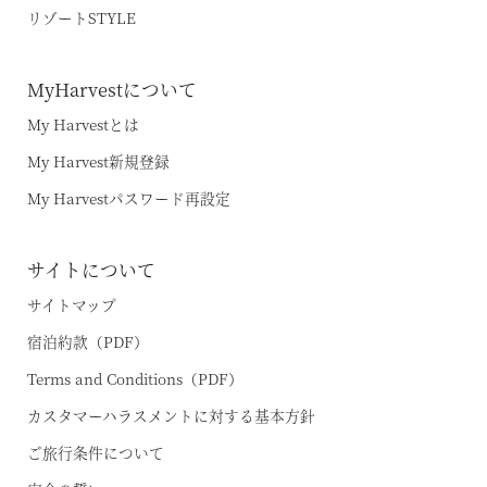
リゾートSTYLE
VIALA箱根翡翠
ご友人のご紹介
宿泊ギフト券｜HARVEST GIFT TICKET
VIALA箱根湖悠
MyHarvestについて
法人会員ご担当者様へ
VIALA annex熱海伊豆山
My Harvestとは
よくあるお問い合わせ
VIALA annex軽井沢
My Harvest新規登録
東急ハーヴェストクラブガイドブック
My Harvestパスワード再設定
VIALA軽井沢Retreat creek/garden
（デジタルパンフレット）
VIALA annex京都鷹峯
ハンドブック
サイトについて
VIALA annex有馬六彩
サイトマップ
宿泊約款（PDF）
RESERVEシリーズ
Terms and Conditions（PDF）
RESERVE箱根明神平 In nol hakone myojindai
カスタマーハラスメントに対する基本方針
RESERVE飛騨高山 In 東急ステイ飛騨高山 結の湯
ご旅行条件について
宿泊予約