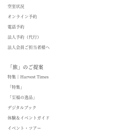
空室状況
オンライン予約
電話予約
法人予約（代行）
法人会員ご担当者様へ
東北・北関東エリア
「旅」のご提案
那須
特集｜Harvest Times
那須Retreat
「特集」
「至福の逸品」
鬼怒川
HOME
デジタルブック
関東エリア
体験＆イベントガイド
「旅」のご提案
イベント・ツアー
勝浦