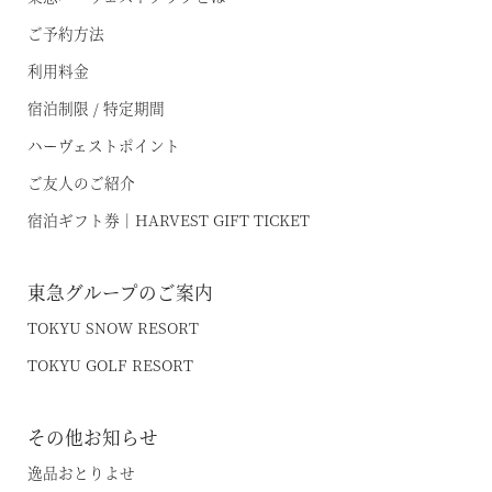
軽井沢
ご予約方法
施設情報
空室状況のご確認はこちら
蓼科
利用料金
宿泊プラン一覧
宿泊制限 / 特定期間
蓼科アネックス
レストランメニュー
ハーヴェストポイント
オンライン予約はこちら
蓼科リゾート
VIALAシリーズ
※ご利用には「 My Harvest 」へのログインが必要です
ご友人のご紹介
RESERVEシリーズ
宿泊ギフト券｜HARVEST GIFT TICKET
関西エリア
東急ハーヴェストクラブについて
南紀田辺
お電話でのご予約はこちら
東急グループのご案内
京都鷹峯
ご予約方法
TOKYU SNOW RESORT
有馬六彩
東急ハーヴェストクラブとは
TOKYU GOLF RESORT
法人予約（代行）はこちら
利用料金
VIALAシリーズ
その他お知らせ
宿泊制限 / 特定期間
VIALA鬼怒川渓翠
逸品おとりよせ
ハーヴェストポイント