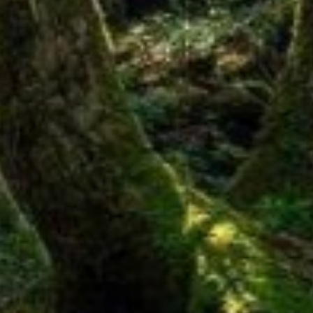
東北・北関東エリア
那須
那須Retreat
鬼怒川
HOME
関東エリア
「旅」のご提案
勝浦
特集｜Harvest Times
箱根甲子園
「特集」
東海エリア
「至福の逸品」