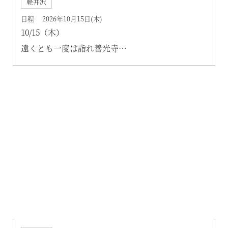
軽井沢
日程 2026年10月15日(木)
10/15（木）
遠くとも一度は詣れ善光寺
公認案内人とゆっくり巡る秋の「善光寺」参拝＆
宿坊で精進会席ランチ