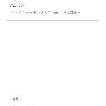
8/25（火）
バードウォッチング入門in軽井沢 第3弾
この時期しか見られない「ツバメのねぐら入り」
観察
軽井沢