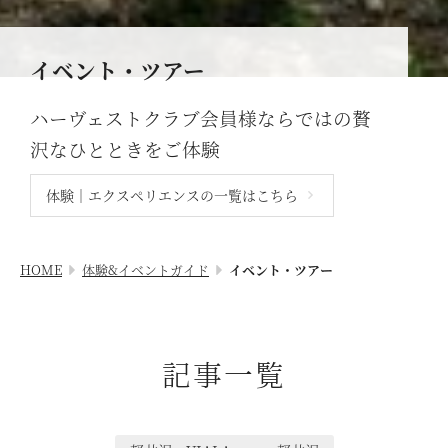
レストランメニュー
オンライン予約はこちら
蓼科リゾート
VIALAシリーズ
※ご利用には「 My Harvest 」へのログインが必要です
イベント・ツアー
RESERVEシリーズ
関西エリア
ハーヴェストクラブ会員様ならではの
贅
東急ハーヴェストクラブについて
南紀田辺
お電話でのご予約はこちら
沢なひとときをご体験
京都鷹峯
ご予約方法
体験｜エクスペリエンスの一覧はこちら
有馬六彩
東急ハーヴェストクラブとは
法人予約（代行）はこちら
利用料金
HOME
体験&イベントガイド
イベント・ツアー
VIALAシリーズ
宿泊制限 / 特定期間
VIALA鬼怒川渓翠
ハーヴェストポイント
VIALA箱根翡翠
記事一覧
ご友人のご紹介
宿泊ギフト券｜HARVEST GIFT TICKET
VIALA箱根湖悠
法人会員ご担当者様へ
VIALA annex熱海伊豆山