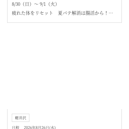
8/30（日）～ 9/1（火）
疲れた体をリセット 夏バテ解消は腸活から！
心と体に優しい「腸活カフェ」開催
～リトリート プライベートダイニングにて～
軽井沢
日程 2026年8月26日(水)