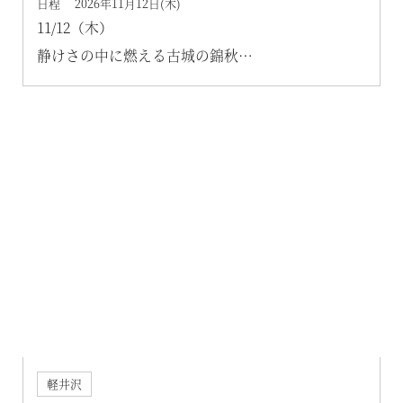
日程 2026年11月12日(木)
11/12（木）
静けさの中に燃える古城の錦秋
ガイドと歩く長野の紅葉名所「小諸城跡懐古園」
と「上田城」
軽井沢