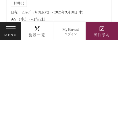
軽井沢
日程 2026年9月9日(水) ～ 2026年9月10日(木)
9/9（水）～1泊2日
世界有数の山岳観光ルート立山黒部
My Harvest
ログイン
施設一覧
宿泊予約
夏の終わり感動の「室堂」初級者向けハイキング
MENU
～雲の上の天空散歩「室堂平みくりが池一周」＆
北アルプス散歩「白馬岩岳」～