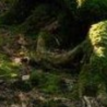
デジタルブック
熱海伊豆山
天城高原
体験＆イベントガイド
伊東
イベント・ツアー
体験｜エクスペリエンス
浜名湖
スタッフブログ｜ただいま日和
甲信エリア
SAVE HARVEST PROJECT
山中湖マウント富士
斑尾
宿泊情報
旧軽井沢 / 旧軽井沢アネックス
最新のお知らせ
軽井沢
施設情報
空室状況のご確認はこちら
蓼科
宿泊プラン一覧
蓼科アネックス