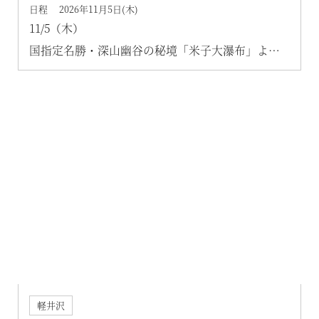
日程 2026年11月5日(木)
11/5（木）
国指定名勝・深山幽谷の秘境「米子大瀑布」よな
ごだいばくふ
大絶壁にかかる2つの滝を巡る約2.5時間の紅葉ハイ
キング
軽井沢