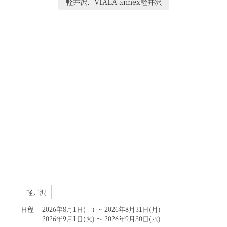
軽井沢、VIALA annex軽井沢
よくあるお問い合わせ
VIALA annex軽井沢
東急ハーヴェストクラブガイドブック
VIALA軽井沢Retreat creek/garden
（デジタルパンフレット）
VIALA annex京都鷹峯
ハンドブック
VIALA annex有馬六彩
RESERVEシリーズ
RESERVE箱根明神平 In nol hakone myojindai
RESERVE飛騨高山 In 東急ステイ飛騨高山 結の湯
宿泊予約
RESERVE京都東山
In THE HOTEL HIGASHIYAMA
軽井沢
日程 2026年8月1日(土) ～ 2026年8月31日(月)
準相互利用施設
2026年9月1日(火) ～ 2026年9月30日(水)