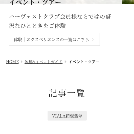
イベント・ツアー
RESERVEシリーズ
関西エリア
ハーヴェストクラブ会員様ならではの
贅
東急ハーヴェストクラブについて
南紀田辺
お電話でのご予約はこちら
沢なひとときをご体験
京都鷹峯
ご予約方法
体験｜エクスペリエンスの一覧はこちら
有馬六彩
東急ハーヴェストクラブとは
法人予約（代行）はこちら
利用料金
HOME
体験&イベントガイド
イベント・ツアー
VIALAシリーズ
宿泊制限 / 特定期間
VIALA鬼怒川渓翠
ハーヴェストポイント
VIALA箱根翡翠
記事一覧
ご友人のご紹介
宿泊ギフト券｜HARVEST GIFT TICKET
VIALA箱根湖悠
法人会員ご担当者様へ
VIALA annex熱海伊豆山
VIALA箱根翡翠
よくあるお問い合わせ
VIALA annex軽井沢