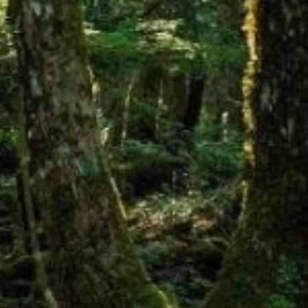
東北・北関東エリア
那須
那須Retreat
鬼怒川
HOME
関東エリア
「旅」のご提案
勝浦
特集｜Harvest Times
箱根甲子園
「特集」
東海エリア
「至福の逸品」
デジタルブック
熱海伊豆山
天城高原
体験＆イベントガイド