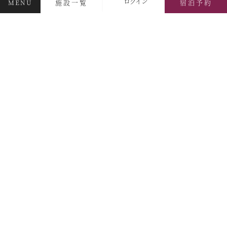
ログイン
施設一覧
宿泊予約
MENU
デジタルブック
体験＆イベントガイド
イベント・ツアー
体験｜エクスペリエンス
スタッフブログ｜ただいま日和
SAVE HARVEST PROJECT
宿泊情報
最新のお知らせ
施設情報
宿泊プラン一覧
レストランメニュー
VIALAシリーズ