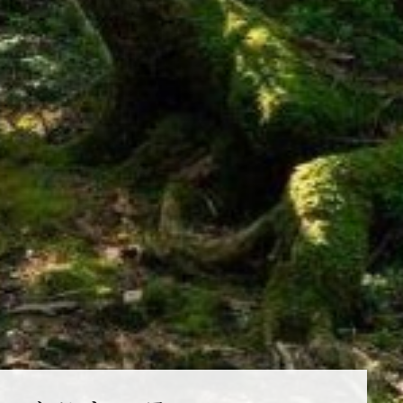
伊東
イベント・ツアー
体験｜エクスペリエンス
浜名湖
スタッフブログ｜ただいま日和
甲信エリア
SAVE HARVEST PROJECT
山中湖マウント富士
斑尾
宿泊情報
旧軽井沢 / 旧軽井沢アネックス
最新のお知らせ
軽井沢
施設情報
空室状況のご確認はこちら
蓼科
宿泊プラン一覧
蓼科アネックス
レストランメニュー
オンライン予約はこちら
蓼科リゾート
VIALAシリーズ
※ご利用には「 My Harvest 」へのログインが必要です