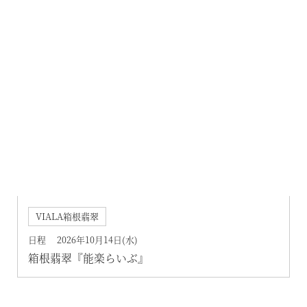
東急ハーヴェストクラブガイドブック
VIALA軽井沢Retreat creek/garden
（デジタルパンフレット）
VIALA annex京都鷹峯
ハンドブック
VIALA annex有馬六彩
RESERVEシリーズ
RESERVE箱根明神平 In nol hakone myojindai
RESERVE飛騨高山 In 東急ステイ飛騨高山 結の湯
宿泊予約
RESERVE京都東山
In THE HOTEL HIGASHIYAMA
VIALA箱根翡翠
日程 2026年10月14日(水)
準相互利用施設
箱根翡翠『能楽らいぶ』
都リゾート 志摩ベイサイドテラス
プリンス バケーション クラブ