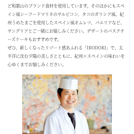
ど和歌山のブランド食材を使用しています。そのほかにもスペ
イン風シーフードマリネのサルピコン、タコのガリシア風、紀
州うめたまごを使用したスペイン風オムレツ、パエリアなど、
サングリアとご一緒にお愉しみください。デザートのバスクチ
ーズケーキもおすすめです。
ぜひ、新しくなったリゾート感あふれる「IRODORI」で、太
平洋に沈む夕陽の美しさとともに、紀州×スペインの味わいを
心ゆくまでお愉しみください。
東北・北関東エリア
那須
那須Retreat
鬼怒川
HOME