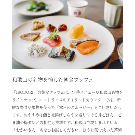
RESERVE飛騨高山 In 東急ステイ飛騨高山 結の湯
宿泊予約
RESERVE京都東山
In THE HOTEL HIGASHIYAMA
準相互利用施設
都リゾート 志摩ベイサイドテラス
プリンス バケーション クラブ
和歌山の名物を愉しむ朝食ブッフェ
「IRODORI」の朝食ブッフェは、定番メニューや和歌山名物を
ラインナップ。エントランスのアイランドカウンターでは、新
鮮な野菜や果物を使った「本日のスムージー」もご用意いたし
ます。おすすめは鮪と釜揚げしらすを盛り付ける丼ごはん。ご
ま油や梅ダレとの相性も抜群です。和歌山で親しまれている
「おかいさん」もぜひお試しください。ほうじ茶で炊いた茶粥