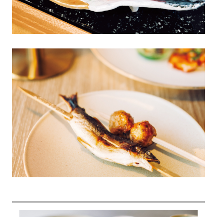
VIALAシリーズ
宿泊制限 / 特定期間
VIALA鬼怒川渓翠
ハーヴェストポイント
VIALA箱根翡翠
ご友人のご紹介
宿泊ギフト券｜HARVEST GIFT TICKET
VIALA箱根湖悠
法人会員ご担当者様へ
VIALA annex熱海伊豆山
よくあるお問い合わせ
VIALA annex軽井沢
東急ハーヴェストクラブガイドブック
VIALA軽井沢Retreat creek/garden
（デジタルパンフレット）
VIALA annex京都鷹峯
ハンドブック
VIALA annex有馬六彩
RESERVEシリーズ
RESERVE箱根明神平 In nol hakone myojindai