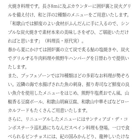
火焼き料理です。長さ8mに及ぶカウンターに囲炉裏と炭火グリ
ルを備え付け、和と洋の2種類のメニューをご用意いたします。
「和歌山では鮮度のよい食材がふんだんに手に入るので、シン
プルな炭火焼きで素材本来の美味しさをぜひ、ご堪能いただけ
ればと思います」（料理長・原代実）。
春から夏にかけては囲炉裏の立て炭で炙る鮎の塩焼きや、炭火
でグリルする牛肉料理や熊野牛ハンバーグを日替わりで提供い
たします。
また、ブッフェゾーンでは70種類ほどの多彩なお料理が勢ぞろ
い。近隣の海で水揚げされた魚の刺身、握り寿司など鮮度の良
い魚介を使用したメニューをはじめ、熊野牛塩煮おでん風、山
椒香る豆腐ボール、和歌山胡麻豆腐、和歌山中華そばなどロー
カルフードもたくさんご用意いたします。
さらに、リニューアルしたメニューにはサンティアゴ・デ・コ
ンポステーラ巡礼路にちなんだスペイン料理も登場。一口で食
べられるピンチョスには、紀の国みかんどり、龍神しいたけな