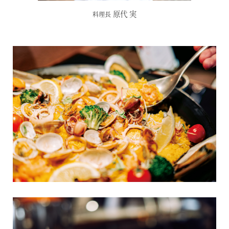
関東エリア
「旅」のご提案
原代 実
料理長
勝浦
特集｜Harvest Times
箱根甲子園
「特集」
東海エリア
「至福の逸品」
デジタルブック
熱海伊豆山
天城高原
体験＆イベントガイド
伊東
イベント・ツアー
体験｜エクスペリエンス
浜名湖
スタッフブログ｜ただいま日和
甲信エリア
SAVE HARVEST PROJECT
山中湖マウント富士