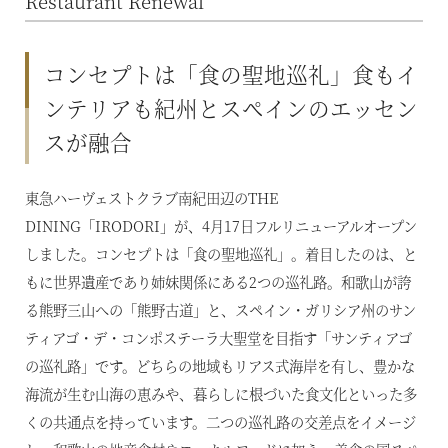
Restaurant Renewal
コンセプトは「食の聖地巡礼」食もイ
ンテリアも紀州とスペインのエッセン
スが融合
東急ハーヴェストクラブ南紀田辺のTHE
DINING「IRODORI」が、4月17日フルリニューアルオープン
しました。コンセプトは「食の聖地巡礼」。着目したのは、と
もに世界遺産であり姉妹関係にある2つの巡礼路。和歌山が誇
る熊野三山への「熊野古道」と、スペイン・ガリシア州のサン
ティアゴ・デ・コンポステーラ大聖堂を目指す「サンティアゴ
の巡礼路」です。どちらの地域もリアス式海岸を有し、豊かな
海流が生む山海の恵みや、暮らしに根づいた食文化といった多
くの共通点を持っています。二つの巡礼路の交差点をイメージ