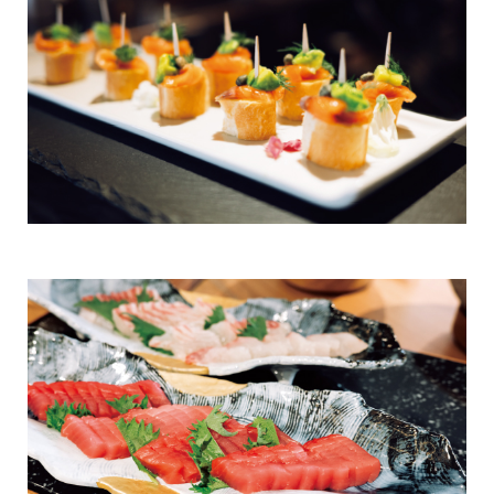
斑尾
宿泊情報
旧軽井沢 / 旧軽井沢アネックス
最新のお知らせ
軽井沢
施設情報
空室状況のご確認はこちら
蓼科
宿泊プラン一覧
蓼科アネックス
レストランメニュー
オンライン予約はこちら
蓼科リゾート
VIALAシリーズ
※ご利用には「 My Harvest 」へのログインが必要です
RESERVEシリーズ
関西エリア
東急ハーヴェストクラブについて
南紀田辺
お電話でのご予約はこちら
京都鷹峯
ご予約方法
有馬六彩
東急ハーヴェストクラブとは
法人予約（代行）はこちら
利用料金