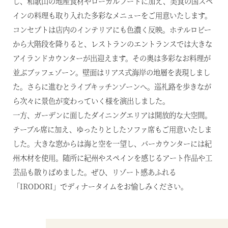
し、和歌山の地産食材やローカルフードに加え、美食の国スペ
インの料理も取り入れた多彩なメニューをご用意いたします。
コンセプトは店内のインテリアにも色濃く反映。ホテルロビー
から大階段を降りると、レストランのエントランスでは大きな
アイランドカウンターが出迎えます。その奥は多彩なお料理が
並ぶブッフェゾーン。壁面はリアス式海岸の地層を表現しまし
た。さらに進むとライブキッチンゾーンへ。巡礼路を歩きなが
ら次々に景色が変わっていく様を演出しました。
一方、ガーデンに面したダイニングエリアは開放的な大空間。
テーブル席に加え、ゆったりとしたソファ席もご用意いたしま
した。大きな窓からは海と空を一望し、バーカウンターには紀
州木材を使用。随所に紀州やスペインを感じるアート作品や工
芸品も散りばめました。ぜひ、リゾート感あふれる
「IRODORI」でディナータイムをお愉しみください。