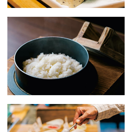
関西エリア
東急ハーヴェストクラブについて
南紀田辺
お電話でのご予約はこちら
京都鷹峯
ご予約方法
有馬六彩
東急ハーヴェストクラブとは
法人予約（代行）はこちら
利用料金
VIALAシリーズ
宿泊制限 / 特定期間
VIALA鬼怒川渓翠
ハーヴェストポイント
VIALA箱根翡翠
ご友人のご紹介
宿泊ギフト券｜HARVEST GIFT TICKET
VIALA箱根湖悠
法人会員ご担当者様へ
VIALA annex熱海伊豆山
よくあるお問い合わせ
VIALA annex軽井沢
東急ハーヴェストクラブガイドブック
VIALA軽井沢Retreat creek/garden