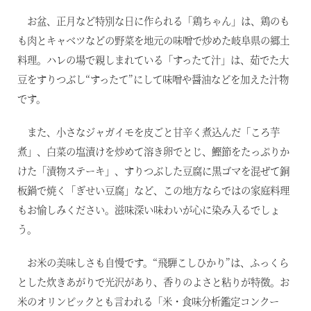
東北・北関東エリア
お盆、正月など特別な日に作られる「鶏ちゃん」は、鶏のも
那須
も肉とキャベツなどの野菜を地元の味噌で炒めた岐阜県の郷土
料理。ハレの場で親しまれている「すったて汁」は、茹でた大
那須Retreat
豆をすりつぶし“すったて”にして味噌や醤油などを加えた汁物
鬼怒川
です。
HOME
また、小さなジャガイモを皮ごと甘辛く煮込んだ「ころ芋
関東エリア
「旅」のご提案
煮」、白菜の塩漬けを炒めて溶き卵でとじ、鰹節をたっぷりか
勝浦
けた「漬物ステーキ」、すりつぶした豆腐に黒ゴマを混ぜて銅
特集｜Harvest Times
箱根甲子園
板鍋で焼く「ぎせい豆腐」など、この地方ならではの家庭料理
「特集」
もお愉しみください。滋味深い味わいが心に染み入るでしょ
う。
東海エリア
「至福の逸品」
デジタルブック
熱海伊豆山
お米の美味しさも自慢です。“飛騨こしひかり”は、ふっくら
とした炊きあがりで光沢があり、香りのよさと粘りが特徴。お
天城高原
体験＆イベントガイド
米のオリンピックとも言われる「米・食味分析鑑定コンクー