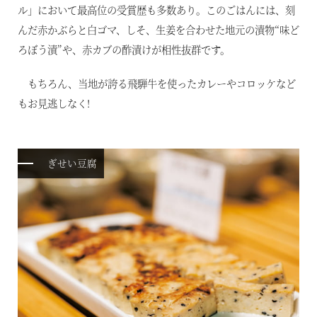
伊東
イベント・ツアー
ル」において最高位の受賞歴も多数あり。このごはんには、刻
んだ赤かぶらと白ゴマ、しそ、生姜を合わせた地元の漬物“味ど
体験｜エクスペリエンス
浜名湖
ろぼう漬”や、赤カブの酢漬けが相性抜群です。
スタッフブログ｜ただいま日和
甲信エリア
もちろん、当地が誇る飛騨牛を使ったカレーやコロッケなど
SAVE HARVEST PROJECT
もお見逃しなく!
山中湖マウント富士
斑尾
宿泊情報
ぎせい豆腐
旧軽井沢 / 旧軽井沢アネックス
最新のお知らせ
軽井沢
施設情報
空室状況のご確認はこちら
蓼科
宿泊プラン一覧
蓼科アネックス
レストランメニュー
オンライン予約はこちら
蓼科リゾート
VIALAシリーズ
※ご利用には「 My Harvest 」へのログインが必要です
RESERVEシリーズ