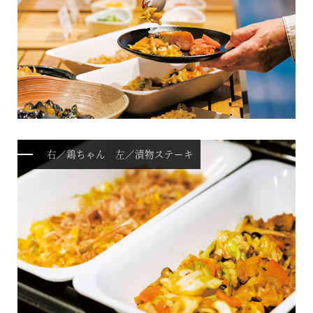
（デジタルパンフレット）
VIALA annex京都鷹峯
ハンドブック
VIALA annex有馬六彩
RESERVEシリーズ
RESERVE箱根明神平 In nol hakone myojindai
RESERVE飛騨高山 In 東急ステイ飛騨高山 結の湯
右／鶏ちゃん 左／漬物ステーキ
宿泊予約
RESERVE京都東山
In THE HOTEL HIGASHIYAMA
準相互利用施設
都リゾート 志摩ベイサイドテラス
プリンス バケーション クラブ