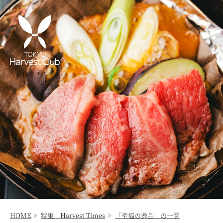
会員様サイト
HOME
特集｜Harvest Times
「至福の逸品」の一覧