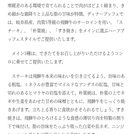
寒暖差のある環境で育てられることで肉がほどよく締まり、き
め細かな霜降りと上品な脂の甘味が特徴。ディナーブッフェで
は、岐阜県産、肉質5等級の飛騨牛のサーロインを用い、「ス
テーキ」、「朴葉焼」、「すき焼き」をメインに選ぶハーフブ
ッフェスタイルでご提供いたします。
メイン3種は、できたてをお召し上がりいただけるようコン
ロに乗せてご提供いたします。
ステーキは飛騨牛本来の味わいを引き立てるよう、旨味のあ
る粗塩、ミネラルが豊富でマイルドなアンデスの紅塩、甘味と
切れのあるヒマラヤの岩塩を添えて。朴葉焼は、朴葉の上でネ
ギや生姜をあわせた甘めの味噌とともに、飛騨牛をじっくり焼
きあげます。立ち上る香りに食欲がそそられるでしょう。すき
焼きは、飛騨牛のとろけるような食感の薄切り肉を特製の割り
下で味付け。脂の旨味をたっぷり吸った白菜や長ネギ、ニンジ