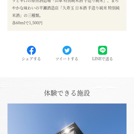
ッと辛口の原田酒造場「山車 特別純米酒 手造り純米」、まろ
やかな味わいの平瀬酒造店「久寿玉 日本酒 手造り純米 特別純
米酒」の三種類。
各60mlで1,500円
シェアする
ツイートする
LINEで送る
体験できる施設