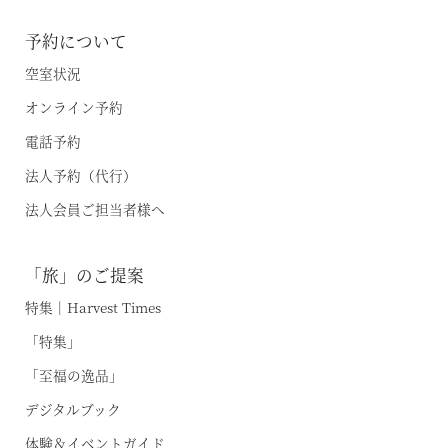
旧軽井沢 / 旧軽井沢アネックス
予約について
最新のお知らせ
軽井沢
空室状況
施設情報
空室状況のご確認はこちら
オンライン予約
蓼科
宿泊プラン一覧
電話予約
蓼科アネックス
レストランメニュー
法人予約（代行）
オンライン予約はこちら
蓼科リゾート
VIALAシリーズ
法人会員ご担当者様へ
※ご利用には「 My Harvest 」へのログインが必要です
RESERVEシリーズ
関西エリア
「旅」のご提案
東急ハーヴェストクラブについて
南紀田辺
お電話でのご予約はこちら
特集｜Harvest Times
京都鷹峯
「特集」
ご予約方法
「至福の逸品」
有馬六彩
東急ハーヴェストクラブとは
法人予約（代行）はこちら
デジタルブック
利用料金
VIALAシリーズ
体験＆イベントガイド