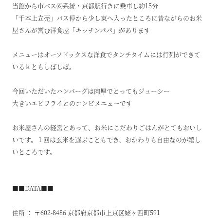
当館から市バス⑥系統・京都駅行きに乗車し約15分
「千本上立売」バス停から少し東へ入ったところに昔ながらのお米
屋さんが営む洋食屋「キッチンパパ」があります
メニューはオーソドックスな洋食でタンチタイムには行列ができて
いるｋともしばしば。
今回いただいたハンバーグは肉厚でとってもジューシー
大きいエビフライとのコンビメニューです
お米屋さんの経営とあって、お米にこだわりごはんがとてもおいし
いです。１回は玄米を選ぶこともでき、おかわりも自由なのが嬉し
いところです。
■■DATA■■
住所 ： 〒602-8486 京都府京都市上京区姥ヶ西町591