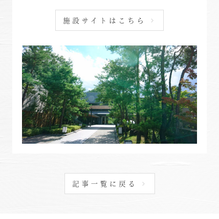
「旅」のご提案
勝浦
施設サイトはこちら
特集｜Harvest Times
箱根甲子園
「特集」
東海エリア
「至福の逸品」
デジタルブック
熱海伊豆山
天城高原
体験＆イベントガイド
伊東
イベント・ツアー
体験｜エクスペリエンス
浜名湖
スタッフブログ｜ただいま日和
甲信エリア
記事一覧に戻る
SAVE HARVEST PROJECT
山中湖マウント富士
斑尾
宿泊情報