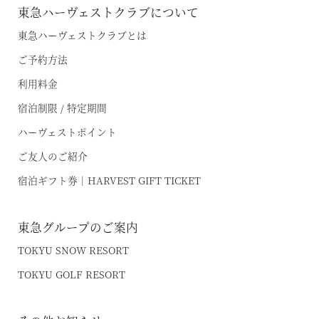
RESERVE飛騨高山 In 東急ステイ飛騨高山 結の湯
東急ハーヴェストクラブについて
宿泊予約
東急ハーヴェストクラブとは
RESERVE京都東山
In THE HOTEL HIGASHIYAMA
ご予約方法
利用料金
準相互利用施設
宿泊制限 / 特定期間
都リゾート 志摩ベイサイドテラス
ハーヴェストポイント
ご友人のご紹介
プリンス バケーション クラブ
宿泊ギフト券｜HARVEST GIFT TICKET
東急グループのご案内
TOKYU SNOW RESORT
TOKYU GOLF RESORT