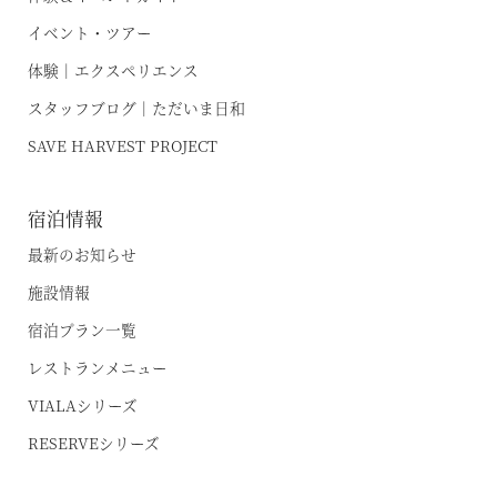
宿泊制限 / 特定期間
イベント・ツアー
VIALA鬼怒川渓翠
ハーヴェストポイント
体験｜エクスペリエンス
VIALA箱根翡翠
ご友人のご紹介
スタッフブログ｜ただいま日和
宿泊ギフト券｜HARVEST GIFT TICKET
VIALA箱根湖悠
SAVE HARVEST PROJECT
法人会員ご担当者様へ
VIALA annex熱海伊豆山
よくあるお問い合わせ
宿泊情報
VIALA annex軽井沢
東急ハーヴェストクラブガイドブック
最新のお知らせ
VIALA軽井沢Retreat creek/garden
（デジタルパンフレット）
施設情報
VIALA annex京都鷹峯
ハンドブック
宿泊プラン一覧
VIALA annex有馬六彩
レストランメニュー
VIALAシリーズ
RESERVEシリーズ
RESERVEシリーズ
RESERVE箱根明神平 In nol hakone myojindai