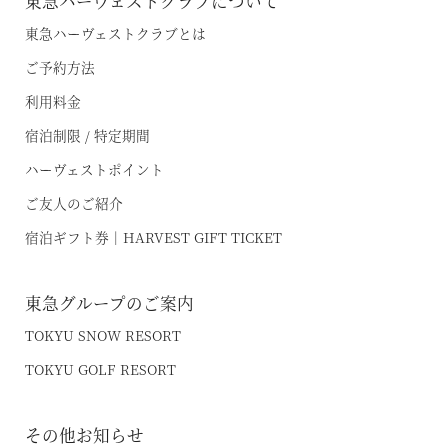
東急ハーヴェストクラブについて
VIALA軽井沢Retreat creek/garden
（デジタルパンフレット）
東急ハーヴェストクラブとは
VIALA annex京都鷹峯
ハンドブック
ご予約方法
VIALA annex有馬六彩
利用料金
宿泊制限 / 特定期間
RESERVEシリーズ
ハーヴェストポイント
RESERVE箱根明神平 In nol hakone myojindai
ご友人のご紹介
RESERVE飛騨高山 In 東急ステイ飛騨高山 結の湯
宿泊ギフト券｜HARVEST GIFT TICKET
宿泊予約
RESERVE京都東山
In THE HOTEL HIGASHIYAMA
東急グループのご案内
TOKYU SNOW RESORT
準相互利用施設
TOKYU GOLF RESORT
都リゾート 志摩ベイサイドテラス
その他お知らせ
プリンス バケーション クラブ