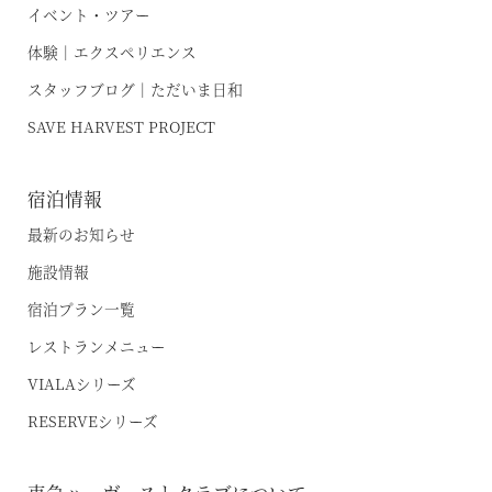
RESERVEシリーズ
イベント・ツアー
関西エリア
体験｜エクスペリエンス
東急ハーヴェストクラブについて
南紀田辺
お電話でのご予約はこちら
スタッフブログ｜ただいま日和
京都鷹峯
ご予約方法
SAVE HARVEST PROJECT
有馬六彩
東急ハーヴェストクラブとは
法人予約（代行）はこちら
宿泊情報
利用料金
VIALAシリーズ
最新のお知らせ
宿泊制限 / 特定期間
施設情報
VIALA鬼怒川渓翠
ハーヴェストポイント
宿泊プラン一覧
VIALA箱根翡翠
ご友人のご紹介
レストランメニュー
宿泊ギフト券｜HARVEST GIFT TICKET
VIALA箱根湖悠
VIALAシリーズ
法人会員ご担当者様へ
VIALA annex熱海伊豆山
RESERVEシリーズ
よくあるお問い合わせ
VIALA annex軽井沢
東急ハーヴェストクラブガイドブック