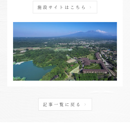
東北・北関東エリア
施設サイトはこちら
那須
那須Retreat
鬼怒川
HOME
関東エリア
「旅」のご提案
勝浦
特集｜Harvest Times
箱根甲子園
「特集」
東海エリア
「至福の逸品」
記事一覧に戻る
デジタルブック
熱海伊豆山
天城高原
体験＆イベントガイド