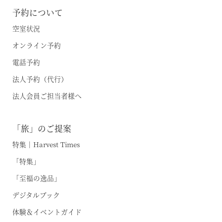
伊東
予約について
イベント・ツアー
空室状況
体験｜エクスペリエンス
浜名湖
オンライン予約
スタッフブログ｜ただいま日和
甲信エリア
電話予約
SAVE HARVEST PROJECT
法人予約（代行）
山中湖マウント富士
法人会員ご担当者様へ
斑尾
宿泊情報
旧軽井沢 / 旧軽井沢アネックス
「旅」のご提案
最新のお知らせ
軽井沢
特集｜Harvest Times
施設情報
空室状況のご確認はこちら
「特集」
蓼科
宿泊プラン一覧
「至福の逸品」
蓼科アネックス
レストランメニュー
デジタルブック
オンライン予約はこちら
蓼科リゾート
VIALAシリーズ
体験＆イベントガイド
※ご利用には「 My Harvest 」へのログインが必要です