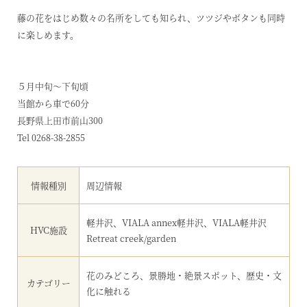
藤の花をはじめ数々の名所をしても知られ、ツツジやボタンも同時
に楽しめます。
５月中旬～下旬頃
当館から車で60分
長野県上田市前山300
Tel 0268-38-2855
情報種別
周辺情報
軽井沢、VIALA annex軽井沢、VIALA軽井沢
HVC施設
Retreat creek/garden
花のみどころ、景勝地・絶景スポット、歴史・文
カテゴリー
化に触れる