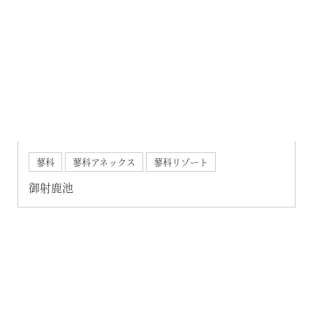
蓼科
蓼科アネックス
蓼科リゾート
御射鹿池