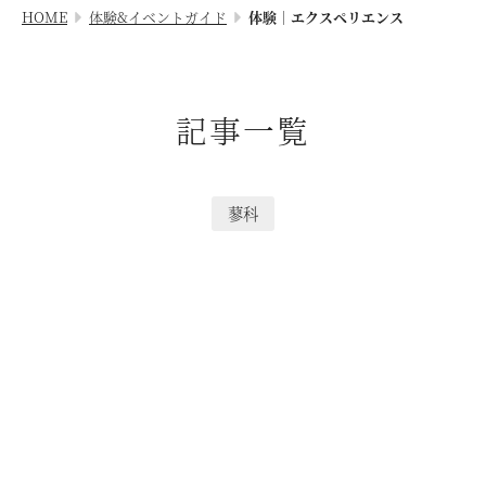
利用料金
HOME
体験&イベントガイド
体験｜エクスペリエンス
VIALAシリーズ
宿泊制限 / 特定期間
VIALA鬼怒川渓翠
ハーヴェストポイント
VIALA箱根翡翠
記事一覧
ご友人のご紹介
宿泊ギフト券｜HARVEST GIFT TICKET
VIALA箱根湖悠
法人会員ご担当者様へ
VIALA annex熱海伊豆山
蓼科
よくあるお問い合わせ
VIALA annex軽井沢
東急ハーヴェストクラブガイドブック
VIALA軽井沢Retreat creek/garden
（デジタルパンフレット）
VIALA annex京都鷹峯
ハンドブック
VIALA annex有馬六彩
RESERVEシリーズ