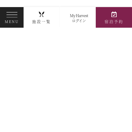
My Harvest
ログイン
施設一覧
宿泊予約
MENU
蓼科
蓼科アネックス
蓼科リゾート
北八ヶ岳ロープウェイ
<<
<
1
2
3
4
5
>
>>