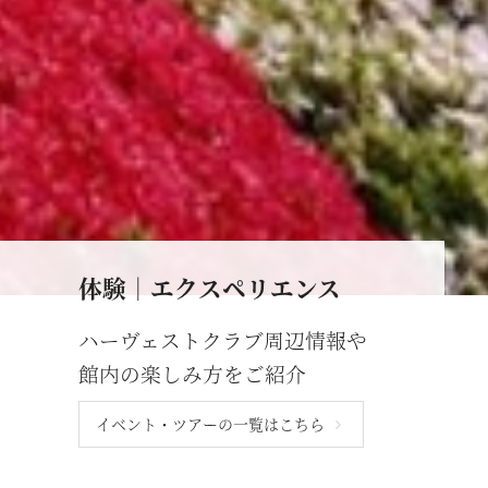
斑尾
宿泊情報
旧軽井沢 / 旧軽井沢アネックス
最新のお知らせ
軽井沢
施設情報
空室状況のご確認はこちら
蓼科
宿泊プラン一覧
蓼科アネックス
レストランメニュー
オンライン予約はこちら
蓼科リゾート
VIALAシリーズ
※ご利用には「 My Harvest 」へのログインが必要です
体験｜エクスペリエンス
RESERVEシリーズ
関西エリア
ハーヴェストクラブ周辺情報や
東急ハーヴェストクラブについて
南紀田辺
お電話でのご予約はこちら
館内の楽しみ方をご紹介
京都鷹峯
ご予約方法
イベント・ツアーの一覧はこちら
有馬六彩
東急ハーヴェストクラブとは
法人予約（代行）はこちら