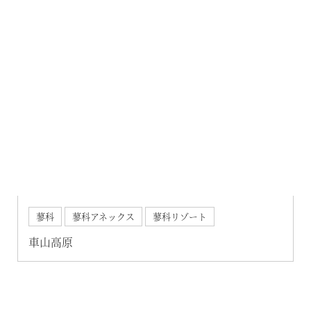
蓼科
蓼科アネックス
蓼科リゾート
車山高原