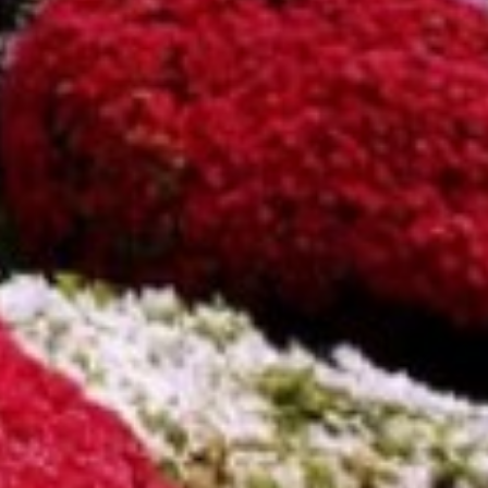
関東エリア
「旅」のご提案
勝浦
特集｜Harvest Times
箱根甲子園
「特集」
東海エリア
「至福の逸品」
デジタルブック
熱海伊豆山
天城高原
体験＆イベントガイド
伊東
イベント・ツアー
体験｜エクスペリエンス
浜名湖
スタッフブログ｜ただいま日和
甲信エリア
SAVE HARVEST PROJECT
山中湖マウント富士