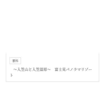
蓼科
～入笠山と入笠湿原～ 富士見パノラマリゾー
ト