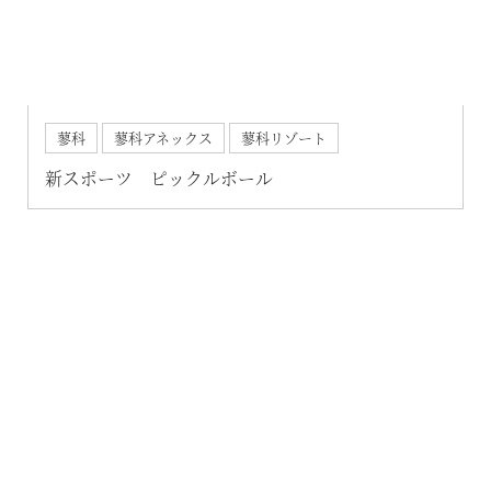
RESERVE箱根明神平 In nol hakone myojindai
RESERVE飛騨高山 In 東急ステイ飛騨高山 結の湯
宿泊予約
RESERVE京都東山
In THE HOTEL HIGASHIYAMA
蓼科
蓼科アネックス
蓼科リゾート
新スポーツ ピックルボール
準相互利用施設
都リゾート 志摩ベイサイドテラス
プリンス バケーション クラブ