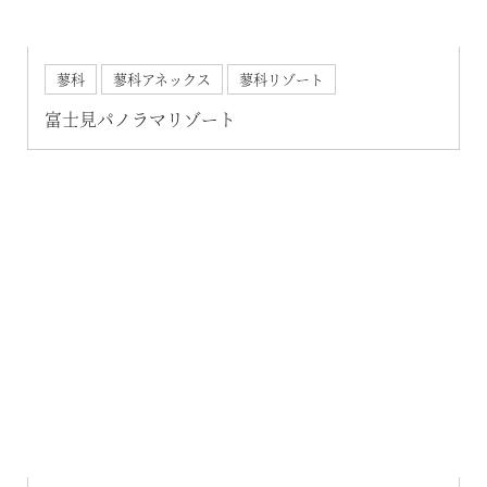
蓼科
蓼科アネックス
蓼科リゾート
富士見パノラマリゾート