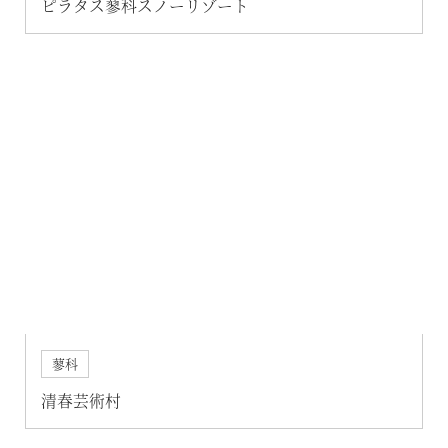
ピラタス蓼科スノーリゾート
蓼科
清春芸術村