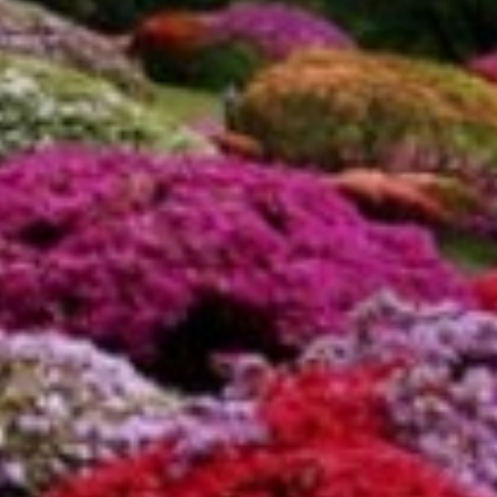
東北・北関東エリア
那須
那須Retreat
鬼怒川
HOME