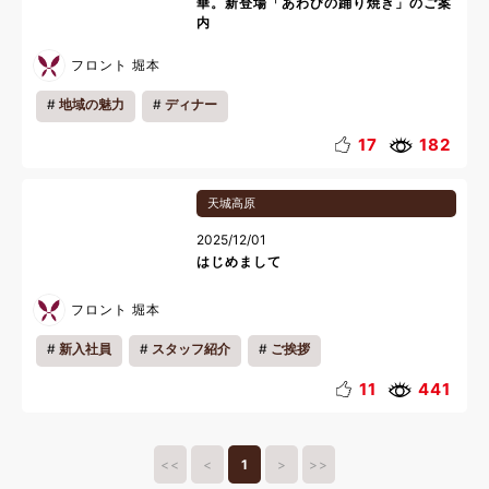
華。新登場「あわびの踊り焼き」のご案
内
フロント 堀本
地域の魅力
ディナー
17
182
天城高原
2025/12/01
はじめまして
フロント 堀本
新入社員
スタッフ紹介
ご挨拶
11
441
<<
<
1
>
>>