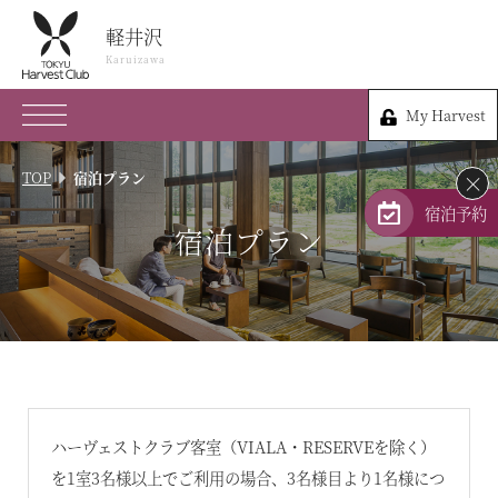
軽井沢
軽井沢
Karuizawa
Karuizawa
My Harvest
0267-45-0109
My Harvest
長野県北佐久郡軽井沢町長倉291-1
TOP
宿泊プラン
×
会員権のご案内
宿泊予約
宿泊プラン
TOP
宿泊プラン
体験 & イベントガイド
レストラン
ハーヴェストクラブ客室（VIALA・RESERVEを除く）
を1室3名様以上でご利用の場合、3名様目より1名様につ
客室 / 料金