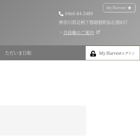
My Harvest
0460-84-5489
神奈川県足柄下郡箱根町仙石原837
会員権のご案内
My Harvest
ただいま日和
My Harvest
ログイン