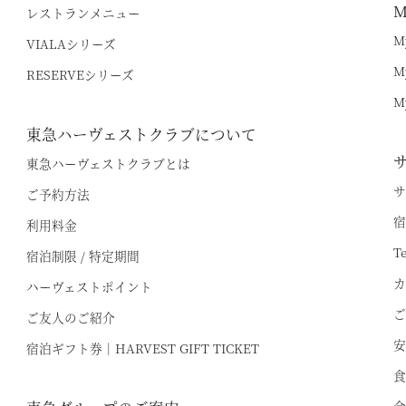
M
レストランメニュー
M
VIALAシリーズ
オンライン予約はこちら
M
RESERVEシリーズ
※ご利用には「 My Harvest 」へのログインが必要です
M
東急ハーヴェストクラブについて
電話でのご予約はこちら
法人予約（代行）はこ
東急ハーヴェストクラブとは
サ
ご予約方法
宿
利用料金
T
宿泊制限 / 特定期間
カ
ハーヴェストポイント
ご
ご友人のご紹介
安
宿泊ギフト券｜HARVEST GIFT TICKET
食