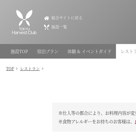
VIALA箱根翡翠
総合サイトに戻る
VIALA Hakone Hisui
施設一覧
0460-84-5489
神奈川県足柄下郡箱根町仙石原837
施設TOP
宿泊プラン
体験 & イベントガイド
レスト
会員権のご案内
TOP
レストラン
TOP
宿泊プラン
体験 & イベントガイド
※仕入等の都合により、お料理内容が変
レストラン
※食物アレルギーをお持ちのお客様は、
客室 / 料金