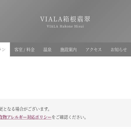
VIALA箱根翡翠
VIALA Hakone Hisui
ラン
客室 / 料金
温泉
施設案内
アクセス
お知らせ
更となる場合がございます。
食物アレルギー対応ポリシー
をご確認ください。