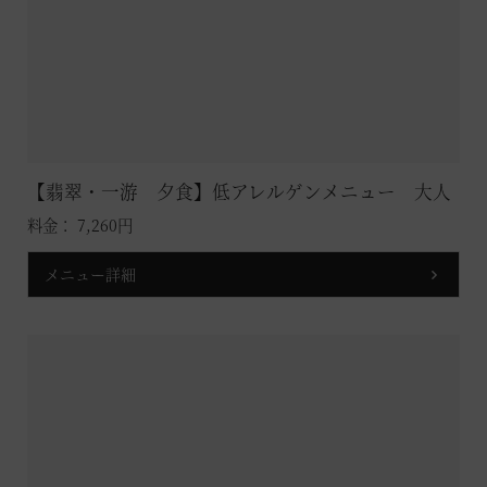
【翡翠・一游 夕食】低アレルゲンメニュー 大人
料金： 7,260円
メニュー詳細