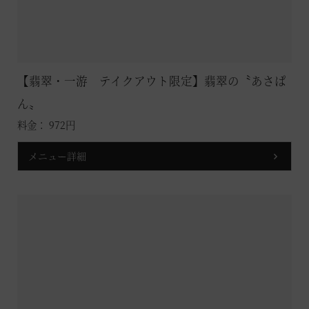
【翡翠・一游 テイクアウト限定】翡翠の〝あさぱ
ん〟
料金： 972円
メニュー詳細