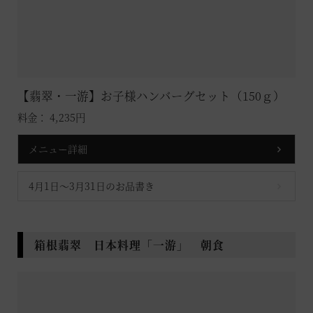
【翡翠・一游】お子様ハンバーグセット（150ｇ）
料金： 4,235円
メニュー詳細
4月1日～3月31日のお品書き
箱根翡翠 日本料理「一游」 朝食