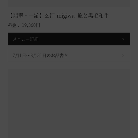
【翡翠・一游】玄汀-migiwa- 鮑と黒毛和牛
料金： 19,360円
メニュー詳細
7月1日～8月31日のお品書き