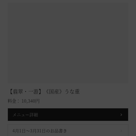
【翡翠・一游】《国産》うな重
料金： 10,340円
メニュー詳細
4月1日～3月31日のお品書き