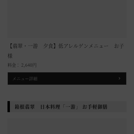
【翡翠・一游 夕食】低アレルゲンメニュー お子
様
料金： 2,640円
メニュー詳細
箱根翡翠 日本料理「一游」 お手軽御膳