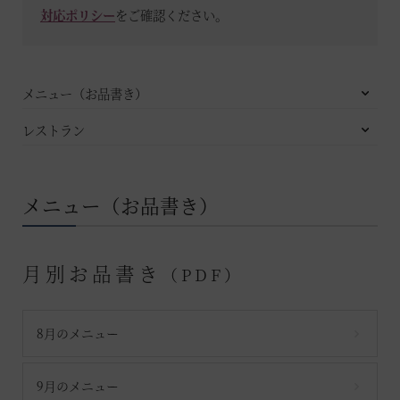
対応ポリシー
をご確認ください。
温泉
施設案内
メニュー（お品書き）
レストラン
アクセス
お知らせ
メニュー（お品書き）
ただいま日和
月別お品書き
（PDF）
総合サイトに戻る
施設一覧
8月のメニュー
9月のメニュー