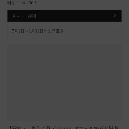
料金： 24,200円
メニュー詳細
7月1日～8月31日のお品書き
【翡翠・一游】玄珠-shizumi- オマール海老と黒毛