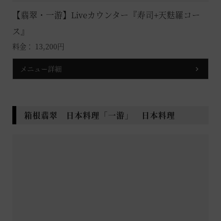
【翡翠・一游】Liveカウンター『寿司+天麩羅コー
ス』
料金： 13,200円
メニュー詳細
箱根翡翠 日本料理「一游」 日本料理