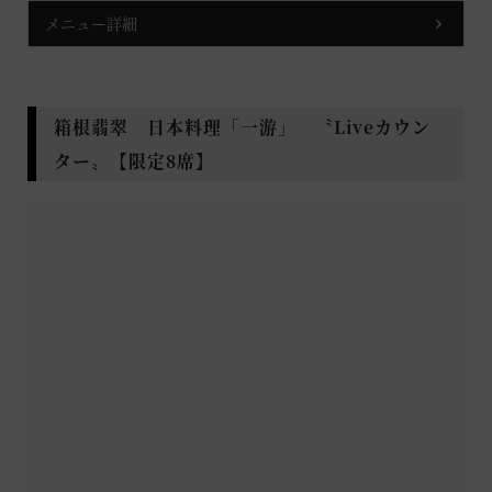
メニュー詳細
箱根翡翠 日本料理「一游」 〝Liveカウン
ター〟【限定8席】