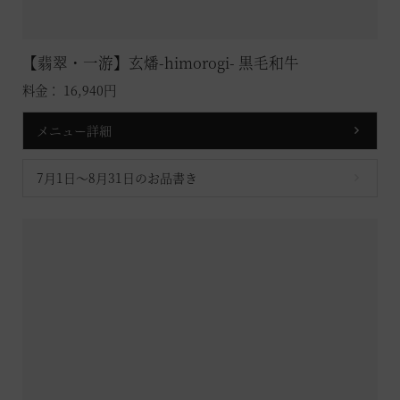
【翡翠・一游】玄燔-himorogi- 黒毛和牛
料金： 16,940円
メニュー詳細
7月1日～8月31日のお品書き