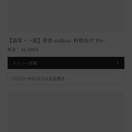
【翡翠・一游】翠香-suikou- 料理長ｼｸﾞﾈﾁｬｰ
料金： 16,500円
メニュー詳細
7月1日～8月31日のお品書き