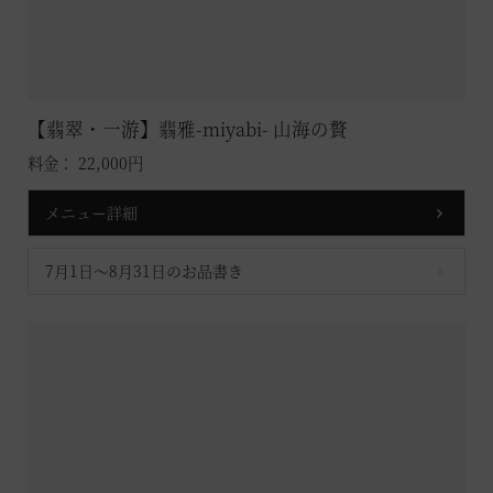
【翡翠・一游】翡雅-miyabi- 山海の贅
料金： 22,000円
メニュー詳細
7月1日～8月31日のお品書き