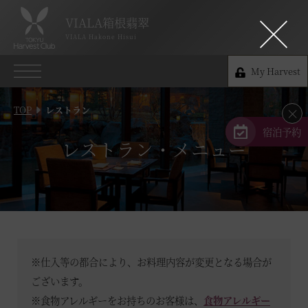
VIALA箱根翡翠
VIALA箱根翡翠
VIALA Hakone Hisui
VIALA Hakone Hisui
My Harvest
0460-84-5489
My Harvest
神奈川県足柄下郡箱根町仙石原837
TOP
レストラン
×
会員権のご案内
宿泊予約
レストラン・メニュー
TOP
宿泊プラン
体験 & イベントガイド
※仕入等の都合により、お料理内容が変更となる場合が
レストラン
ございます。
※食物アレルギーをお持ちのお客様は、
食物アレルギー
客室 / 料金