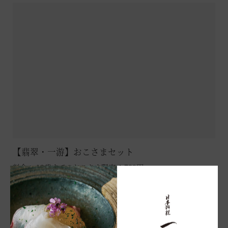
日本料理「一游」 （VIALA箱根翡翠）
日本料理 一游。
名称には、水の豊かな仙石原の地に佇むレストランでお客様ひと
りひとりに寛ぎの時を過ごしていただきたいという気持ちを込め
ました。
お料理には、素材にとことんこだわった日本料理・鉄板焼きをご
用意しております。大切な方との大切なひと時をお過ごしくださ
【翡翠・一游】おこさまセット
空室状況のご確認はこちら
い。
The Dining 「四季彩」 （箱根甲子園）
料金： 12歳までのおこさま限定 4,730円
0460-84-5489
お問い合わせ｜TEL：
光と水に包まれたThe Dining「四季彩」では、地元・近隣の食
メニュー詳細
材を使用した和食・イタリアン・和洋折衷それぞれのコース料理
営業時間
オンライン予約はこちら
の他、ブッフェをご用意しております。ブッフェはライブキッチ
ンスペースにローストビーフやお寿司、天麩羅をご提供しており
※ご利用には「 My Harvest 」へのログインが必要です
○朝食
4月1日～3月31日のお品書き
ます。シーンに合わせてご利用ください。
前日21時までのご予約制でございます。