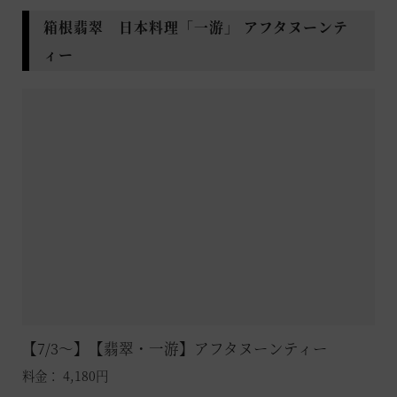
※ブッフェでは、特定原材料等28品目の“使用一覧表”をご用意して
箱根翡翠 日本料理「一游」 アフタヌーンテ
おりますので、ご利用施設にお申し出ください。
ィー
※一部テイクアウトメニューやルームサービス、単品料理など、お
品書きの掲載が無いものにつきましては検索対象外となりますの
で、ご了承ください。
アレルゲン詳細は施設までお問い合わせくだ
さい。
特定原材料8品目
卵
乳
小麦
そば
落花生
えび
かに
くるみ
特定原材料に準ずる20品目
牛肉
鶏肉
豚肉
あわび
いか
いくら
鮭
さ
ば
ごま
大豆
やまいも
キウイ
ゼラチン
りんご
もも
バナナ
オレンジ
カシューナッツ
アーモン
ド
マカダミアナッツ
【7/3～】【翡翠・一游】アフタヌーンティー
料金： 4,180円