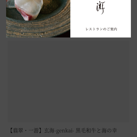
予約時間 7：30／8：30／9：30
0460-84-0123
お問い合わせ｜TEL：
最終入店 9：30
閉店 10：30
箱根翡翠 日本料理「一游」 鉄板焼【カウン
お電話でのご予約はこちら
営業時間
※席に限りがございます。お早めにご予約ください。
※ルームサービスのご用意もございます。ご予約時間についてはお問
ター席】
○ブッフェ
合せください。
17:20 / 17:40 / 19:10 / 19:30
○コース
○夕食
法人予約（代行）はこちら
17:30/19:40
日本料理(テーブル席)
○朝食
17:30 / 18:30 / 19:30
7:00～10:00(最終入店9:30)
日本料理（カウンター席）
※VIALA箱根翡翠にご宿泊のお客様もご利用いただけます。
17:30 / 18:30
鉄板焼
17:20 / 19:40
※席に限りがございます。お早めにご予約ください。
※個室のご用意もございます（有料）
※箱根甲子園にご宿泊のお客様もご利用いただけます。
○ルームサービス
ご予約時間についてはお問い合せください。
【翡翠・一游】玄海-genkai- 黒毛和牛と海の幸