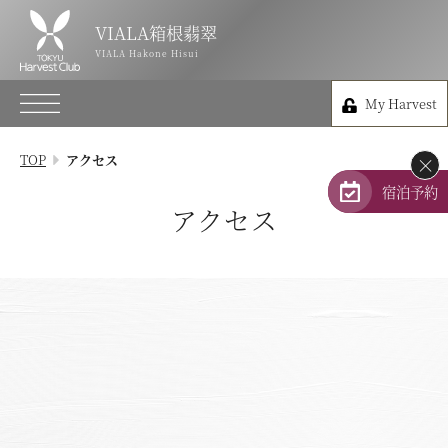
VIALA箱根翡翠
VIALA箱根翡翠
VIALA Hakone Hisui
VIALA Hakone Hisui
My Harvest
0460-84-5489
My Harvest
神奈川県足柄下郡箱根町仙石原837
TOP
アクセス
×
会員権のご案内
宿泊予約
アクセス
TOP
宿泊プラン
体験 & イベントガイド
レストラン
客室 / 料金