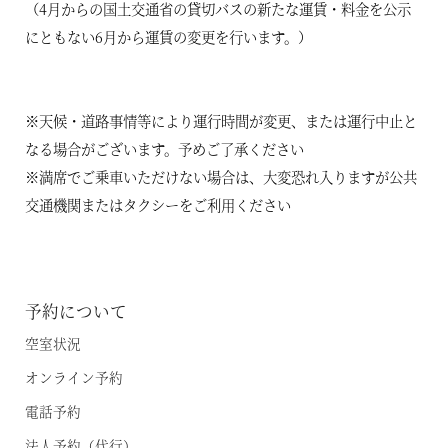
（4月からの国土交通省の貸切バスの新たな運賃・料金を公示
にともない6月から運賃の変更を行います。）
オンライン予約はこちら
※ご利用には「 My Harvest 」へのログインが必要です
※天候・道路事情等により運行時間が変更、または運行中止と
なる場合がございます。予めご了承ください
お電話でのご予約はこちら
※満席でご乗車いただけない場合は、大変恐れ入りますが公共
交通機関またはタクシーをご利用ください
法人予約（代行）はこちら
予約について
空室状況
オンライン予約
電話予約
法人予約（代行）