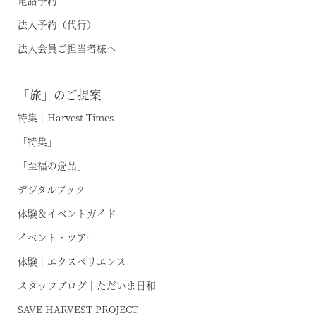
電話予約
法人予約（代行）
温泉
法人会員ご担当者様へ
施設案内
「旅」のご提案
アクセス
特集｜Harvest Times
「特集」
お知らせ
「至福の逸品」
ただいま日和
デジタルブック
体験＆イベントガイド
総合サイトに戻る
施設一覧
イベント・ツアー
体験｜エクスペリエンス
スタッフブログ｜ただいま日和
SAVE HARVEST PROJECT