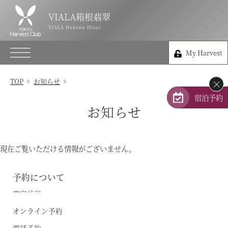
VIALA箱根翡翠
VIALA箱根翡翠
VIALA Hakone Hisui
VIALA Hakone Hisui
My Harvest
0460-84-5489
My Harvest
神奈川県足柄下郡箱根町仙石原837
TOP
お知らせ
×
会員権のご案内
宿泊予約
お知らせ
TOP
宿泊プラン
現在ご覧いただける情報がございません。
体験 & イベントガイド
予約について
空室状況
レストラン
オンライン予約
客室 / 料金