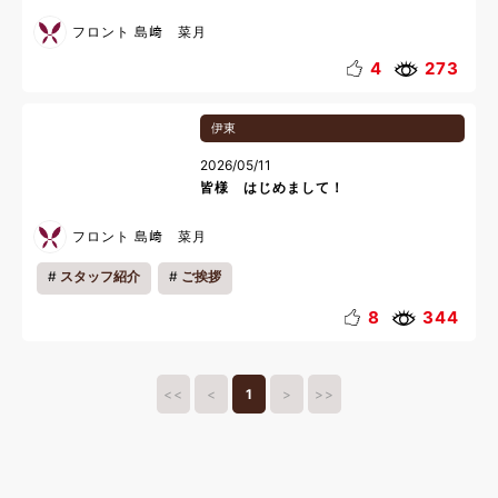
フロント 島﨑 菜月
4
273
伊東
2026/05/11
皆様 はじめまして！
フロント 島﨑 菜月
スタッフ紹介
ご挨拶
8
344
<<
<
1
>
>>