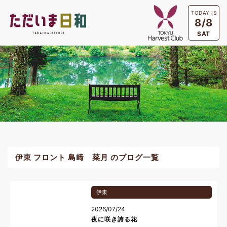
TODAY IS
8/8
SAT
伊東 フロント 島﨑 菜月 のブログ一覧
伊東
2026/07/24
夜に咲き誇る花