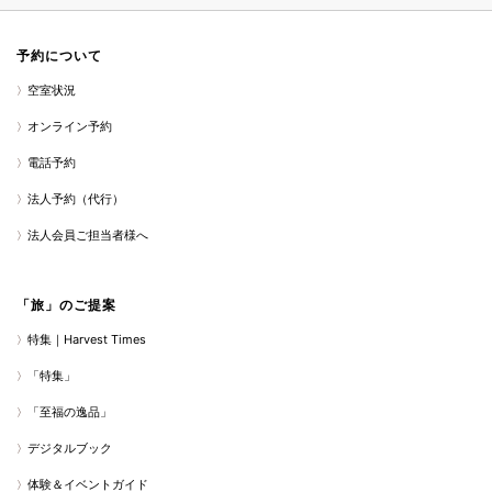
予約について
空室状況
オンライン予約
電話予約
法人予約（代行）
法人会員ご担当者様へ
「旅」のご提案
特集｜Harvest Times
「特集」
「至福の逸品」
デジタルブック
体験＆イベントガイド