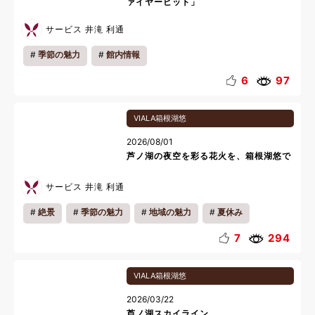
ァイヤーピット」
サービス 井滝 利通
季節の魅力
館内情報
6
97
VIALA箱根湖悠
2026/08/01
芦ノ湖の夜空を彩る花火を、箱根湖悠で
サービス 井滝 利通
絶景
季節の魅力
地域の魅力
夏休み
7
294
VIALA箱根湖悠
2026/03/22
芦ノ湖スカイライン