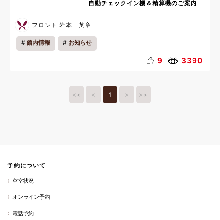
自動チェックイン機＆精算機のご案内
フロント 岩本 英章
館内情報
お知らせ
9
3390
<<
<
1
>
>>
予約について
空室状況
オンライン予約
電話予約