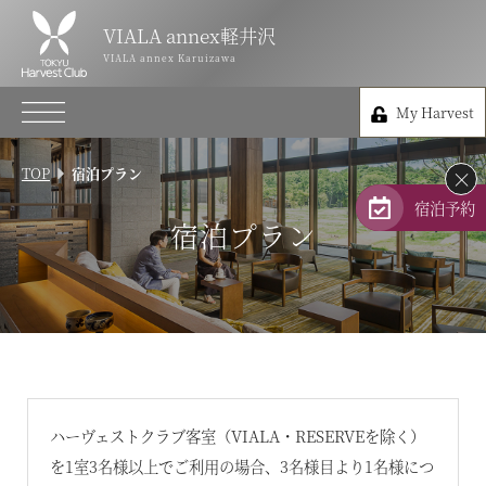
VIALA annex軽井沢
VIALA annex軽井沢
VIALA annex Karuizawa
VIALA annex Karuizawa
My Harvest
0267-31-6109
My Harvest
長野県北佐久郡軽井沢町長倉291-1
TOP
宿泊プラン
×
会員権のご案内
宿泊予約
宿泊プラン
TOP
宿泊プラン
体験 & イベントガイド
レストラン
ハーヴェストクラブ客室（VIALA・RESERVEを除く）
を1室3名様以上でご利用の場合、3名様目より1名様につ
客室 / 料金