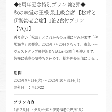
◆8周年記念特別プラン 第2弾◆
秋の味覚の王様 最上級会席 【松茸と
伊勢海老会席】1泊2食付プラン
【VQ1】
香り高い「松茸」とこれからの時期に旨みがます「伊
勢海老」の饗宴。2026年7月20日をもって、東急ハー
ヴェストクラブ軽井沢＆VIALAは8周年を迎えます。
皆様に感謝の気持ちを込めて、総料理長岡部による...
期間
2026年9月1日(火) ～ 2026年10月31日(土)
除外日 ：※10/22
プラン内容
1泊 2食付 （夕食/松茸と伊勢海老会席/和食）