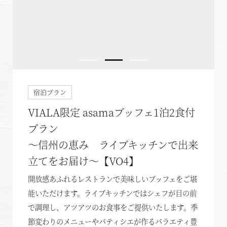
空室状況のご確認はこちら
宿泊プラン
VIALA限定 asamaブッフェ1泊2食付
オンライン予約はこちら
プラン
※ご利用には「 My Harvest 」へのログインが必要です
～信州の恵み ライブキッチンで出来
立てをお届け～【VO4】
お電話でのご予約はこちら
開放感あふれるレストランで美味しいブッフェをご堪
能いただけます。ライブキッチンではシェフが目の前
で調理し、アツアツのお食事をご提供いたします。季
法人予約（代行）はこちら
節変わりのメニューやパティシエが作るバラエティ豊