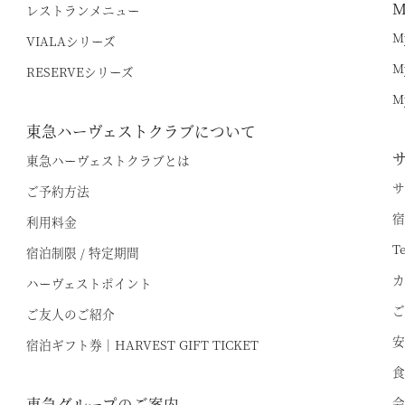
M
レストランメニュー
M
VIALAシリーズ
M
RESERVEシリーズ
M
東急ハーヴェストクラブについて
東急ハーヴェストクラブとは
サ
ご予約方法
宿
利用料金
T
宿泊制限 / 特定期間
カ
ハーヴェストポイント
ご
ご友人のご紹介
安
宿泊ギフト券｜HARVEST GIFT TICKET
食
東急グループのご案内
会