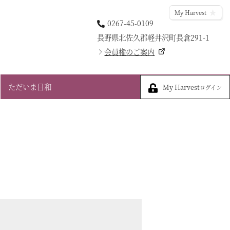
My Harvest
0267-45-0109
長野県北佐久郡軽井沢町長倉291-1
会員権のご案内
My Harvest
ただいま日和
My Harvest
ログイン