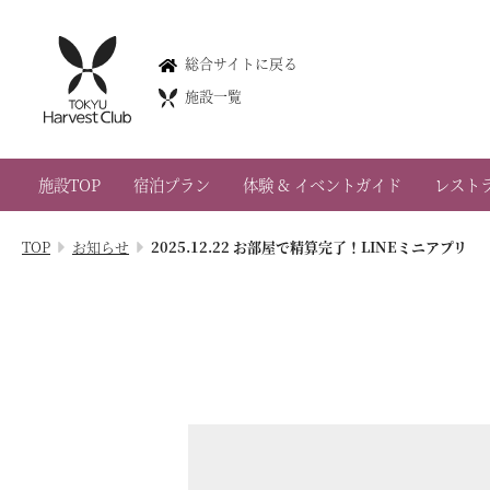
軽井沢
総合サイトに戻る
Karuizawa
施設一覧
0267-45-0109
長野県北佐久郡軽井沢町長倉291-1
施設TOP
宿泊プラン
体験 & イベントガイド
レスト
会員権のご案内
TOP
お知らせ
2025.12.22 お部屋で精算完了！LINEミニアプリ
TOP
宿泊プラン
体験 & イベントガイド
レストラン
客室 / 料金