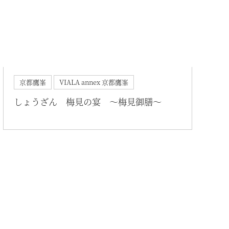
ちら
京都鷹峯
VIALA annex 京都鷹峯
しょうざん 梅見の宴 ～梅見御膳～