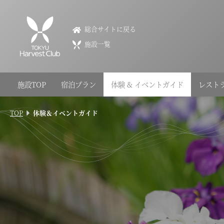
VIALA annex京都鷹峯
総合サイトに戻る
VIALA annex Kyoto Takagamine
施設一覧
075-491-1098
京都府京都市北区衣笠鏡石町47
施設TOP
宿泊プラン
体験 & イベントガイド
レスト
会員権のご案内
TOP
体験＆イベントガイド
TOP
宿泊プラン
体験 & イベントガイド
レストラン
客室 / 料金