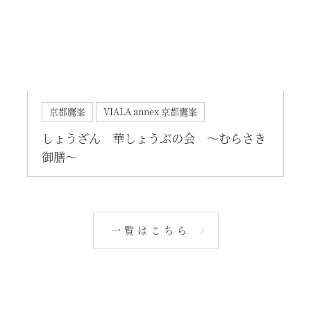
電話でのご予約はこちら
法人予約（代行）はこ
京都鷹峯
VIALA annex 京都鷹峯
しょうざん 華しょうぶの会 ～むらさき
御膳～
一覧はこちら