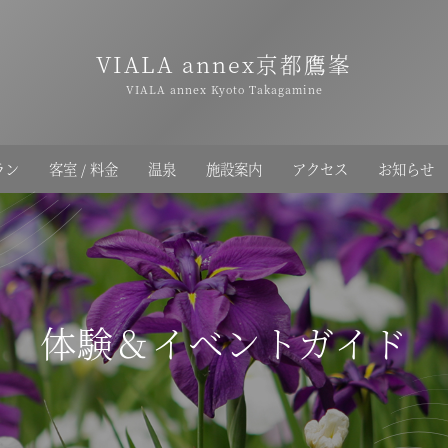
VIALA annex京都鷹峯
VIALA annex Kyoto Takagamine
ラン
客室 / 料金
温泉
施設案内
アクセス
お知らせ
体験＆イベントガイド