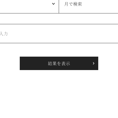
月で検索
空室状況のご確認はこちら
オンライン予約はこちら
※ご利用には「 My Harvest 」へのログインが必要です