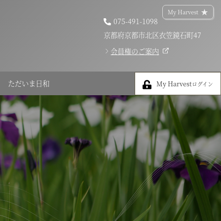
My Harvest
075-491-1098
京都府京都市北区衣笠鏡石町47
会員権のご案内
My Harvest
ただいま日和
My Harvest
ログイン