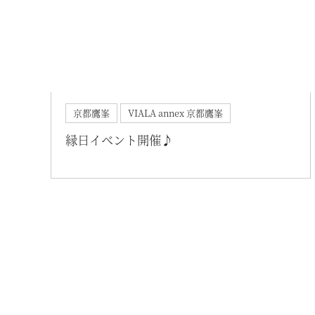
お
京都鷹峯
VIALA annex 京都鷹峯
縁日イベント開催♪