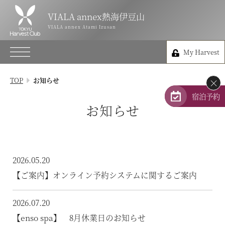
VIALA annex熱海伊豆山
VIALA annex熱海伊豆山
VIALA annex Atami Izusan
VIALA annex Atami Izusan
My Harvest
0557-80-0105
My Harvest
静岡県熱海市伊豆山824-5
TOP
お知らせ
×
会員権のご案内
宿泊予約
お知らせ
TOP
宿泊プラン
2026.05.20
体験 & イベントガイド
【ご案内】オンライン予約システムに関するご案内
レストラン
2026.07.20
【enso spa】 8月休業日のお知らせ
客室 / 料金