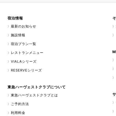
でいましたが、熱海には一度し
、まだまだ熱海について勉強中
おすすめスポットがありました
宿泊情報
ると嬉しいです！ 私は現在、
にて勤務しております。 館内で
最新のお知らせ
けいただけると励みになりま
ではありますが、みなさまのお食
施設情報
も彩られるようにサービスして
宿泊プラン一覧
しくお願いいたします！
M
レストランメニュー
VIALAシリーズ
RESERVEシリーズ
東急ハーヴェストクラブについて
東急ハーヴェストクラブとは
ご予約方法
利用料金