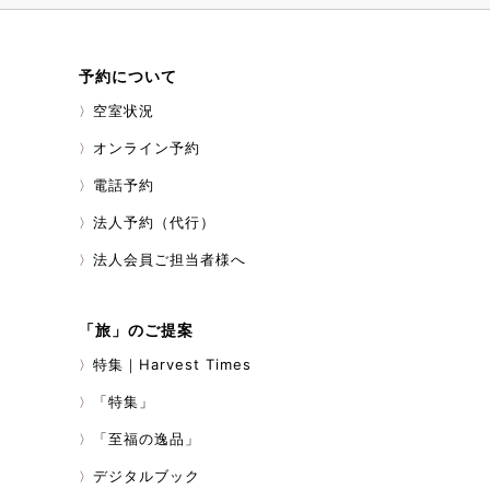
今までも県内に住ん
か訪れたことがなく
です。 みなさまの
予約について
ら、教えていただけ
日本料理「㐂らく」
空室状況
見かけた際はお声が
す！ まだまだ未熟
オンライン予約
事の思い出が少しで
電話予約
参りますので、よろ
法人予約（代行）
法人会員ご担当者様へ
「旅」のご提案
特集｜Harvest Times
「特集」
「至福の逸品」
デジタルブック