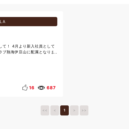
LA
して！ 4月より新入社員として
ラブ熱海伊豆山に配属となりま
生(たたら まい)と申します。
で、畑や田んぼに囲まれたのど
た。 専門学校ではホテル･ブラ
間学び、幼い頃からの夢であっ
お仕事に就くことが出来まし
はまっており、空いた時間でカン
16
687
うになりました。就職するまで
なかったので、自炊をすること
ていなかったのですが、今は少
ているのではと感じておりま
<<
<
1
>
>>
くまで足をのばし、出かけてい
までドライブに出かけ、伊豆山を
る十国峠まで行ってみました。