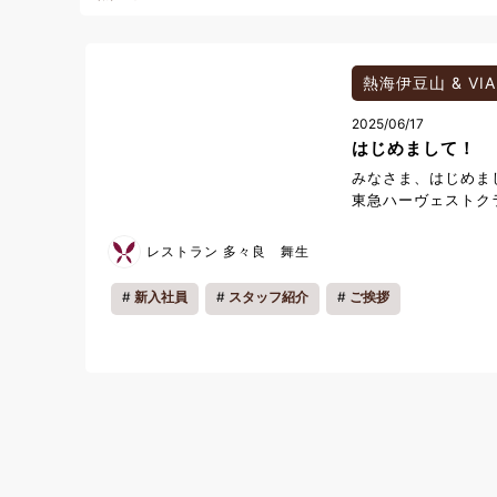
熱海伊豆山 & VIA
2025/06/17
はじめまして！
みなさま、はじめま
東急ハーヴェストク
した、 多々良 舞
出身は静岡県藤枝市
レストラン 多々良 舞生
かな土地で育ちまし
イダルについて2年
新入社員
スタッフ紹介
ご挨拶
たホテルマンという
た。 最近は料理に
タンな料理を作るよ
包丁を握ることすら
は自分で想像が出来
し料理の腕が上がっ
す。 休日は少し遠
ます。 最近は箱根
上がったところにあ