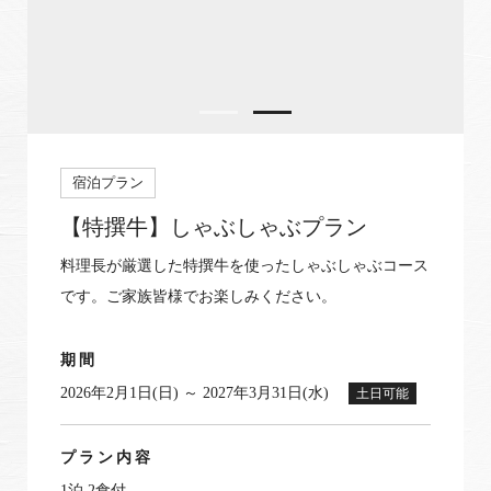
空室状況のご確認はこちら
オンライン予約はこちら
宿泊プラン
※ご利用には「 My Harvest 」へのログインが必要です
【特撰牛】しゃぶしゃぶプラン
料理長が厳選した特撰牛を使ったしゃぶしゃぶコース
お電話でのご予約はこちら
です。ご家族皆様でお楽しみください。
期間
法人予約（代行）はこちら
2026年2月1日(日) ～ 2027年3月31日(水)
土日可能
プラン内容
1泊 2食付