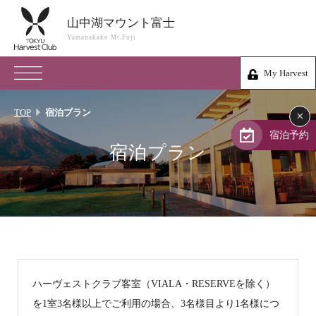
山中湖マウント富士
山中湖マウント富士
Yamanakako Mt.Fuji
Yamanakako Mt.Fuji
My Harvest
0555-62-1093
My Harvest
山梨県南都留郡山中湖村山中1360-83
TOP
宿泊プラン
×
会員権のご案内
宿泊予約
宿泊プラン
TOP
宿泊プラン
体験 & イベントガイド
レストラン
ハーヴェストクラブ客室（VIALA・RESERVEを除く）
を1室3名様以上でご利用の場合、3名様目より1名様につ
客室 / 料金